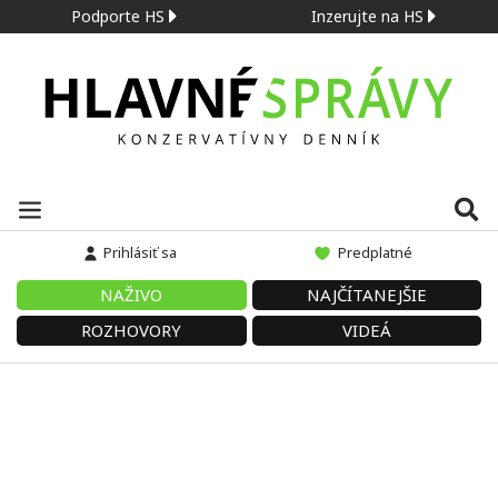
Podporte HS
Inzerujte na HS
Prihlásiť sa
Predplatné
NAŽIVO
NAJČÍTANEJŠIE
ROZHOVORY
VIDEÁ