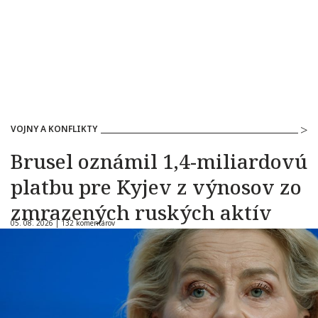
VOJNY A KONFLIKTY
Brusel oznámil 1,4-miliardovú
platbu pre Kyjev z výnosov zo
zmrazených ruských aktív
05. 08. 2026 |
132 komentárov