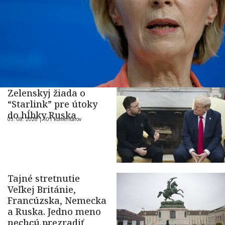
Zelenskyj žiada o
“Starlink” pre útoky
do hĺbky Ruska
05. 08. 2026 |
101 komentárov
Tajné stretnutie
Veľkej Británie,
Francúzska, Nemecka
a Ruska. Jedno meno
nechcú prezradiť