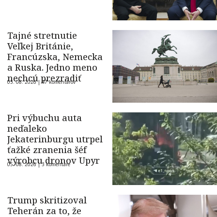
Tajné stretnutie
Veľkej Británie,
Francúzska, Nemecka
a Ruska. Jedno meno
nechcú prezradiť
05. 08. 2026 |
47 komentárov
Pri výbuchu auta
neďaleko
Jekaterinburgu utrpel
ťažké zranenia šéf
výrobcu dronov Upyr
05. 08. 2026 |
3 komentáre
Trump skritizoval
Teherán za to, že