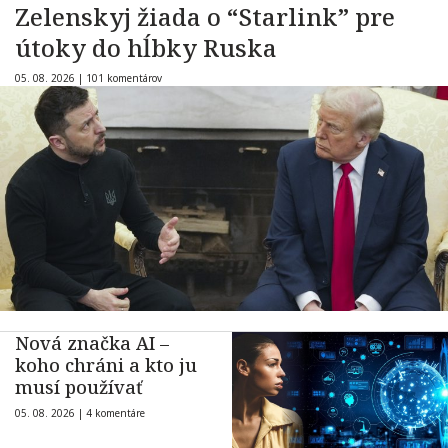
Zelenskyj žiada o “Starlink” pre
útoky do hĺbky Ruska
05. 08. 2026 |
101 komentárov
Nová značka AI –
koho chráni a kto ju
musí používať
05. 08. 2026 |
4 komentáre