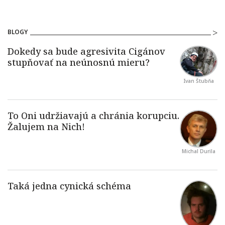
BLOGY
Ivan Štubňa
Michal Durila