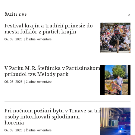
ĎALŠIE Z HS
Festival krajín a tradícií prinesie do
mesta folklór z piatich krajín
06. 08. 2026 |
Žiadne komentáre
V Parku M. R. Štefánika v Partizánskom
pribudol tzv. Melody park
06. 08. 2026 |
Žiadne komentáre
Pri nočnom požiari bytu v Trnave sa tri
osoby intoxikovali splodinami
horenia
06. 08. 2026 |
Žiadne komentáre