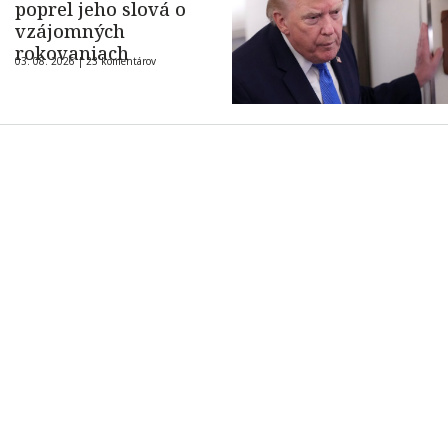
poprel jeho slová o
vzájomných
rokovaniach
03. 08. 2026 |
23 komentárov