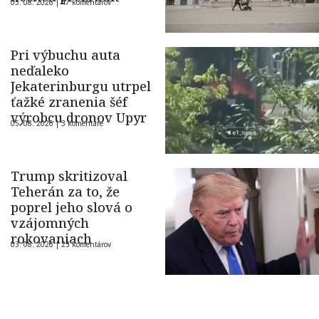
05. 08. 2026 |
47 komentárov
Pri výbuchu auta
neďaleko
Jekaterinburgu utrpel
ťažké zranenia šéf
výrobcu dronov Upyr
05. 08. 2026 |
3 komentáre
Trump skritizoval
Teherán za to, že
poprel jeho slová o
vzájomných
rokovaniach
03. 08. 2026 |
23 komentárov