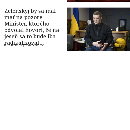
Zelenskyj by sa mal
mať na pozore.
Minister, ktorého
odvolal hovorí, že na
jeseň sa to bude iba
radikalizovať
07. 08. 2026 |
6 komentárov