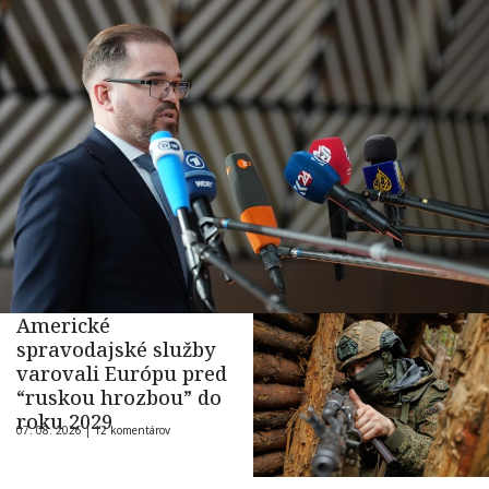
Americké
spravodajské služby
varovali Európu pred
“ruskou hrozbou” do
roku 2029
07. 08. 2026 |
12 komentárov