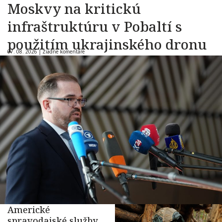
Moskvy na kritickú
infraštruktúru v Pobaltí s
použitím ukrajinského dronu
07. 08. 2026 |
Žiadne komentáre
Americké
spravodajské služby