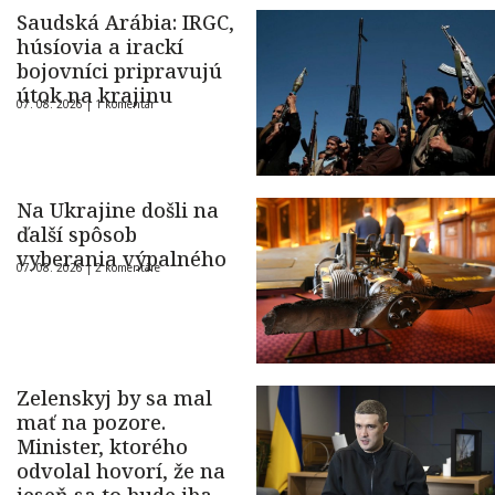
Saudská Arábia: IRGC,
húsíovia a irackí
bojovníci pripravujú
útok na krajinu
07. 08. 2026 |
1 komentár
Na Ukrajine došli na
ďalší spôsob
vyberania výpalného
07. 08. 2026 |
2 komentáre
Zelenskyj by sa mal
mať na pozore.
Minister, ktorého
odvolal hovorí, že na