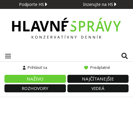
Podporte HS
Inzerujte na HS
Prihlásiť sa
Predplatné
NAŽIVO
NAJČÍTANEJŠIE
ROZHOVORY
VIDEÁ