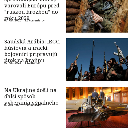
varovali Európu pred
“ruskou hrozbou” do
roku 2029
07. 08. 2026 |
12 komentárov
Saudská Arábia: IRGC,
húsíovia a irackí
bojovníci pripravujú
útok na krajinu
07. 08. 2026 |
1 komentár
Na Ukrajine došli na
ďalší spôsob
vyberania výpalného
07. 08. 2026 |
2 komentáre