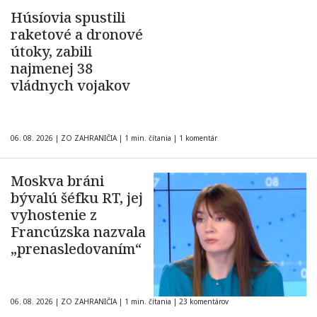
Húsíovia spustili
raketové a dronové
útoky, zabili
najmenej 38
vládnych vojakov
06. 08. 2026
|
ZO ZAHRANIČIA
|
1 min. čítania
|
1 komentár
Moskva bráni
bývalú šéfku RT, jej
vyhostenie z
Francúzska nazvala
„prenasledovaním“
06. 08. 2026
|
ZO ZAHRANIČIA
|
1 min. čítania
|
23 komentárov