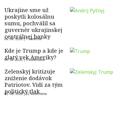
Ukrajine sme už
poskytli kolosálnu
sumu, pochválil sa
guvernér ukrajinskej
centrálnej banky
06. 08. 2026 |
1 komentár
Kde je Trump a kde je
zlatý vek Ameriky?
06. 08. 2026 |
5 komentárov
Zelenskyj kritizuje
zníženie dodávok
Patriotov. Vidí za tým
politický tlak
05. 08. 2026 |
22 komentárov