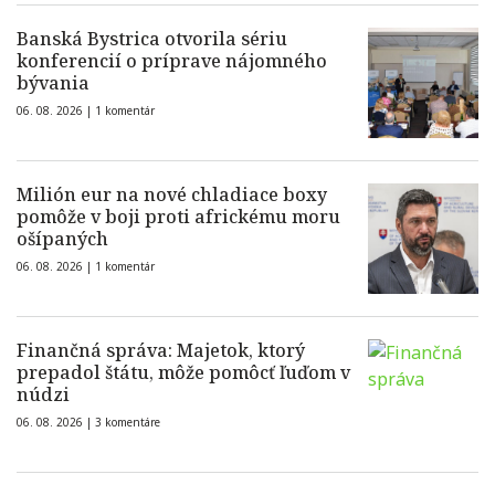
Banská Bystrica otvorila sériu
konferencií o príprave nájomného
bývania
06. 08. 2026 |
1 komentár
Milión eur na nové chladiace boxy
pomôže v boji proti africkému moru
ošípaných
06. 08. 2026 |
1 komentár
Finančná správa: Majetok, ktorý
prepadol štátu, môže pomôcť ľuďom v
núdzi
06. 08. 2026 |
3 komentáre