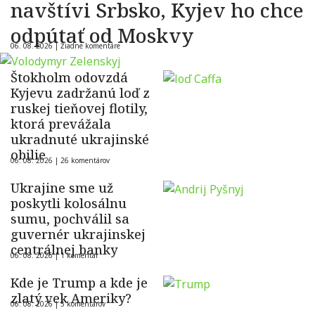
navštívi Srbsko, Kyjev ho chce
odpútať od Moskvy
06. 08. 2026 |
Žiadne komentáre
Štokholm odovzdá
Kyjevu zadržanú loď z
ruskej tieňovej flotily,
ktorá prevážala
ukradnuté ukrajinské
obilie
06. 08. 2026 |
26 komentárov
Ukrajine sme už
poskytli kolosálnu
sumu, pochválil sa
guvernér ukrajinskej
centrálnej banky
06. 08. 2026 |
1 komentár
Kde je Trump a kde je
zlatý vek Ameriky?
06. 08. 2026 |
5 komentárov