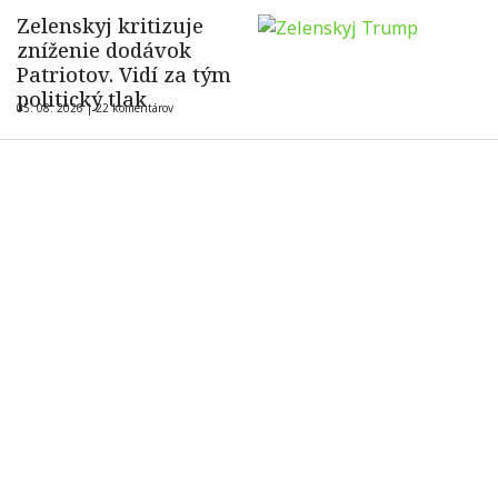
Zelenskyj kritizuje
zníženie dodávok
Patriotov. Vidí za tým
politický tlak
05. 08. 2026 |
22 komentárov