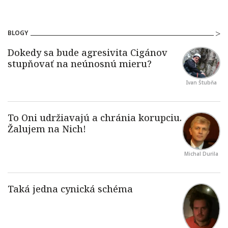
BLOGY
Ivan Štubňa
Michal Durila