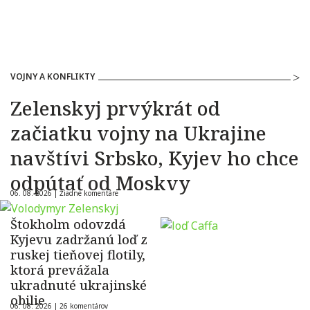
VOJNY A KONFLIKTY
Zelenskyj prvýkrát od
začiatku vojny na Ukrajine
navštívi Srbsko, Kyjev ho chce
odpútať od Moskvy
06. 08. 2026 |
Žiadne komentáre
Štokholm odovzdá
Kyjevu zadržanú loď z
ruskej tieňovej flotily,
ktorá prevážala
ukradnuté ukrajinské
obilie
06. 08. 2026 |
26 komentárov