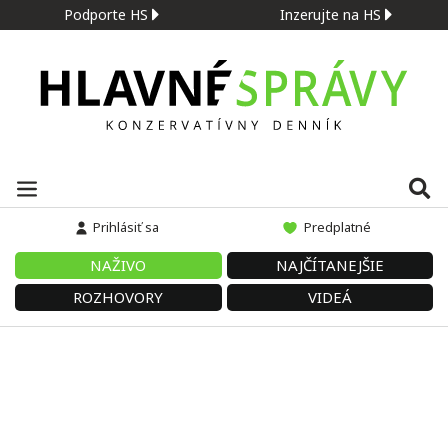
Podporte HS
Inzerujte na HS
Prihlásiť sa
Predplatné
NAŽIVO
NAJČÍTANEJŠIE
ROZHOVORY
VIDEÁ