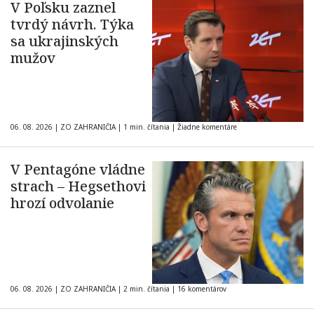
V Poľsku zaznel
tvrdý návrh. Týka
sa ukrajinských
mužov
06. 08. 2026
|
ZO ZAHRANIČIA
|
1 min. čítania
|
Žiadne komentáre
V Pentagóne vládne
strach – Hegsethovi
hrozí odvolanie
06. 08. 2026
|
ZO ZAHRANIČIA
|
2 min. čítania
|
16 komentárov