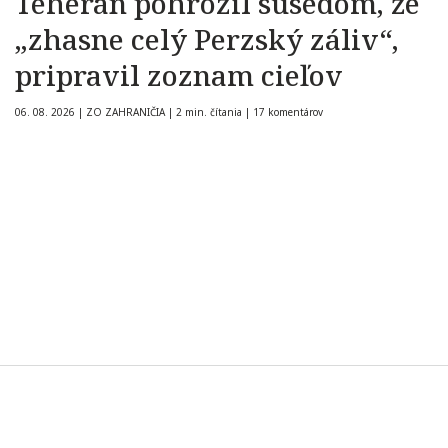
Teherán pohrozil susedom, že
„zhasne celý Perzský záliv“,
pripravil zoznam cieľov
06. 08. 2026
|
ZO ZAHRANIČIA
|
2 min. čítania
|
17 komentárov