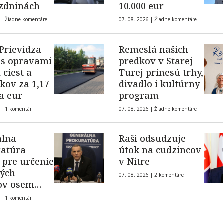
zdninách
10.000 eur
 |
Žiadne komentáre
07. 08. 2026 |
Žiadne komentáre
Prievidza
Remeslá našich
 s opravami
predkov v Starej
 ciest a
Turej prinesú trhy,
kov za 1,17
divadlo i kultúrny
a eur
program
 |
1 komentár
07. 08. 2026 |
Žiadne komentáre
álna
Raši odsudzuje
ratúra
útok na cudzincov
 pre určenie
v Nitre
ných
07. 08. 2026 |
2 komentáre
ov osem
tov
 |
1 komentár
rátora