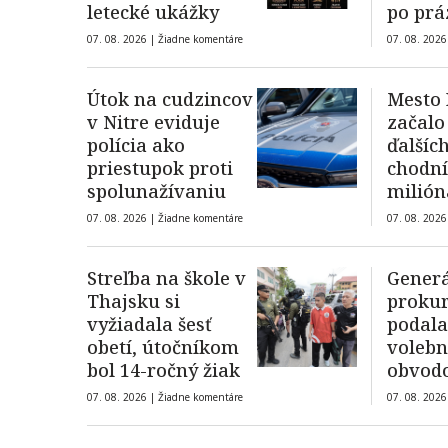
letecké ukážky
po prá
07. 08. 2026 |
Žiadne komentáre
07. 08. 2026
Útok na cudzincov
Mesto 
v Nitre eviduje
začalo
polícia ako
ďalších
priestupok proti
chodní
spolunažívaniu
milión
07. 08. 2026 |
Žiadne komentáre
07. 08. 2026
Streľba na škole v
Gener
Thajsku si
proku
vyžiadala šesť
podala
obetí, útočníkom
voleb
bol 14-ročný žiak
obvod
protes
07. 08. 2026 |
Žiadne komentáre
07. 08. 2026
proku