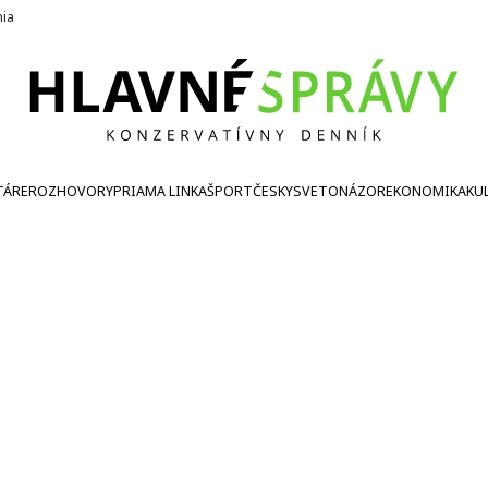
nia
TÁRE
ROZHOVORY
PRIAMA LINKA
ŠPORT
ČESKY
SVETONÁZOR
EKONOMIKA
KU