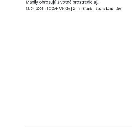
Manily ohrozujú životné prostredie aj…
13. 04. 2026
|
ZO ZAHRANIČIA
|
2 min. čítania
|
Žiadne komentáre