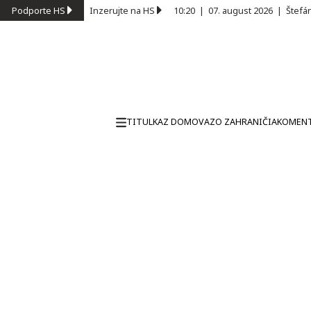
Podporte HS
Inzerujte na HS
10:20
|
07. august 2026
|
Štefá
TITULKA
Z DOMOVA
ZO ZAHRANIČIA
KOMEN