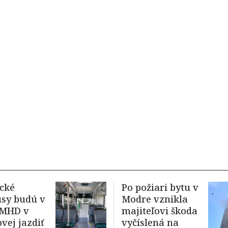
ické
Po požiari bytu v
sy budú v
Modre vznikla
 MHD v
majiteľovi škoda
vej jazdiť
vyčíslená na