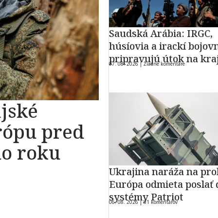
Saudská Arábia: IRGC,
húsíovia a irackí bojovn
pripravujú útok na kra
07. 08. 2026 |
Žiadne komentáre
jské
rópu pred
do roku
Ukrajina naráža na pro
Európa odmieta poslať 
systémy Patriot
06. 08. 2026 |
81 komentárov