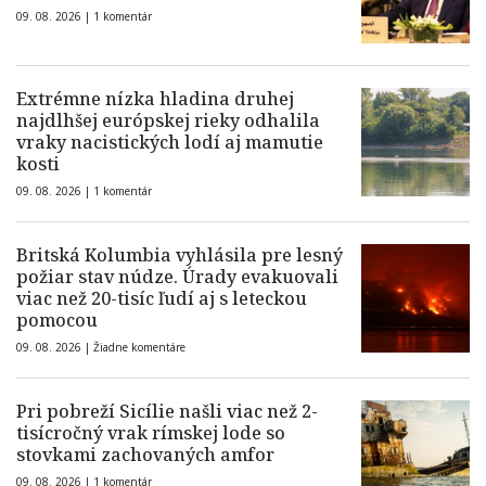
09. 08. 2026 |
1 komentár
Extrémne nízka hladina druhej
najdlhšej európskej rieky odhalila
vraky nacistických lodí aj mamutie
kosti
09. 08. 2026 |
1 komentár
Britská Kolumbia vyhlásila pre lesný
požiar stav núdze. Úrady evakuovali
viac než 20-tisíc ľudí aj s leteckou
pomocou
09. 08. 2026 |
Žiadne komentáre
Pri pobreží Sicílie našli viac než 2-
tisícročný vrak rímskej lode so
stovkami zachovaných amfor
09. 08. 2026 |
1 komentár