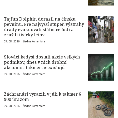
Tajfún Dolphin dorazil na čínsku
pevninu. Pre najvyšší stupeň výstrahy
úrady evakuovali státisíce ľudí a
zrušili tisícky letov
09. 08. 2026 |
Žiadne komentáre
Slováci kedysi dostali akcie veľkých
podnikov, dnes v nich drobní
akcionári takmer neexistujú
09. 08. 2026 |
Žiadne komentáre
Záchranári vyrazili v júli k takmer 6
900 úrazom
09. 08. 2026 |
Žiadne komentáre