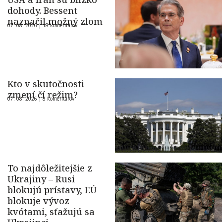
dohody. Bessent
naznačil možný zlom
07. 08. 2026 |
18 komentárov
Kto v skutočnosti
zmení čí režim?
07. 08. 2026 |
8 komentárov
To najdôležitejšie z
Ukrajiny – Rusi
blokujú prístavy, EÚ
blokuje vývoz
kvótami, sťažujú sa