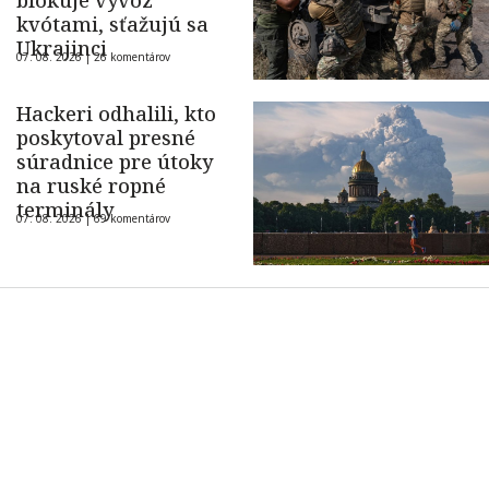
blokuje vývoz
kvótami, sťažujú sa
Ukrajinci
07. 08. 2026 |
26 komentárov
Hackeri odhalili, kto
poskytoval presné
súradnice pre útoky
na ruské ropné
terminály
07. 08. 2026 |
69 komentárov