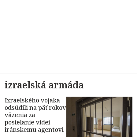
izraelská armáda
Izraelského vojaka
odsúdili na päť rokov
väzenia za
posielanie videí
iránskemu agentovi