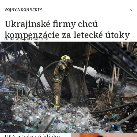
VOJNY A KONFLIKTY
Ukrajinské firmy chcú
kompenzácie za letecké útoky
08. 08. 2026 |
38 komentárov
USA a Irán sú blízko