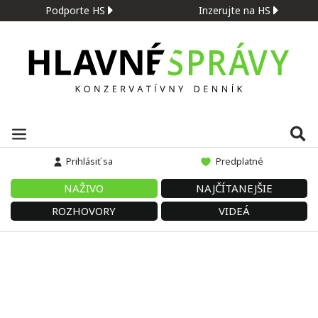
Podporte HS
Inzerujte na HS
Prihlásiť sa
Predplatné
NAŽIVO
NAJČÍTANEJŠIE
ROZHOVORY
VIDEÁ