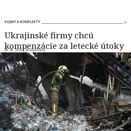
VOJNY A KONFLIKTY
Ukrajinské firmy chcú
kompenzácie za letecké útoky
08. 08. 2026 |
38 komentárov