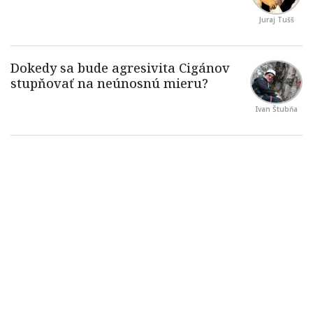
Juraj Tušš
Ivan Štubňa