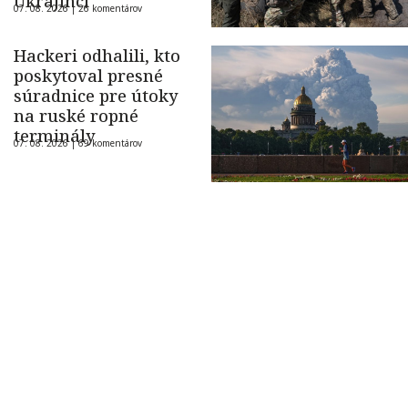
Ukrajinci
07. 08. 2026 |
26 komentárov
Hackeri odhalili, kto
poskytoval presné
súradnice pre útoky
na ruské ropné
terminály
07. 08. 2026 |
69 komentárov