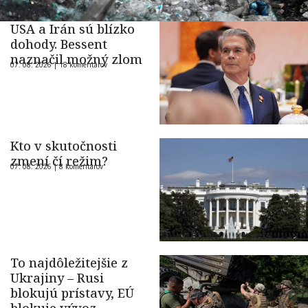
USA a Irán sú blízko
dohody. Bessent
naznačil možný zlom
07. 08. 2026 |
18 komentárov
Kto v skutočnosti
zmení čí režim?
07. 08. 2026 |
8 komentárov
To najdôležitejšie z
Ukrajiny – Rusi
blokujú prístavy, EÚ