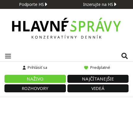
Podporte HS
Inzerujte na HS
Prihlásiť sa
Predplatné
NAŽIVO
NAJČÍTANEJŠIE
ROZHOVORY
VIDEÁ