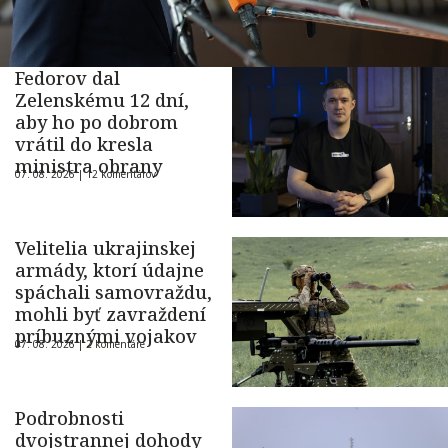
Fedorov dal
Zelenskému 12 dní,
aby ho po dobrom
vrátil do kresla
ministra obrany
07. 08. 2026 |
12 komentárov
Velitelia ukrajinskej
armády, ktorí údajne
spáchali samovraždu,
mohli byť zavraždení
príbuznými vojakov
07. 08. 2026 |
2 komentáre
Podrobnosti
dvojstrannej dohody