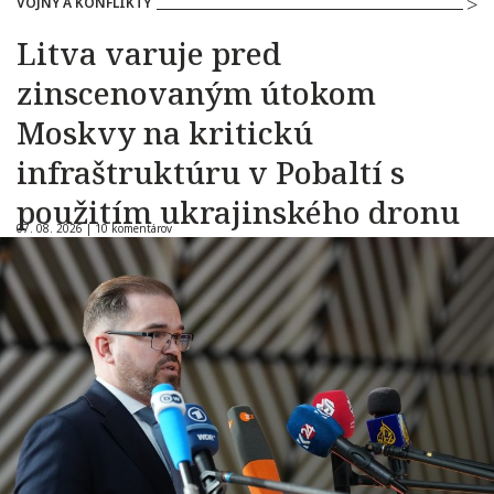
VOJNY A KONFLIKTY
Litva varuje pred
zinscenovaným útokom
Moskvy na kritickú
infraštruktúru v Pobaltí s
použitím ukrajinského dronu
07. 08. 2026 |
10 komentárov