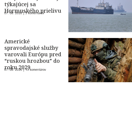
týkajúcej sa
Hormuského prielivu
07. 08. 2026 |
5 komentárov
Americké
spravodajské služby
varovali Európu pred
“ruskou hrozbou” do
roku 2029
07. 08. 2026 |
13 komentárov