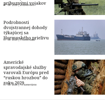
príbuznými vojakov
07. 08. 2026 |
2 komentáre
Podrobnosti
dvojstrannej dohody
týkajúcej sa
Hormuského prielivu
07. 08. 2026 |
5 komentárov
Americké
spravodajské služby
varovali Európu pred
“ruskou hrozbou” do
roku 2029
07. 08. 2026 |
13 komentárov