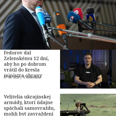
Fedorov dal
Zelenskému 12 dní,
aby ho po dobrom
vrátil do kresla
ministra obrany
07. 08. 2026 |
12 komentárov
Velitelia ukrajinskej
armády, ktorí údajne
spáchali samovraždu,
mohli byť zavraždení