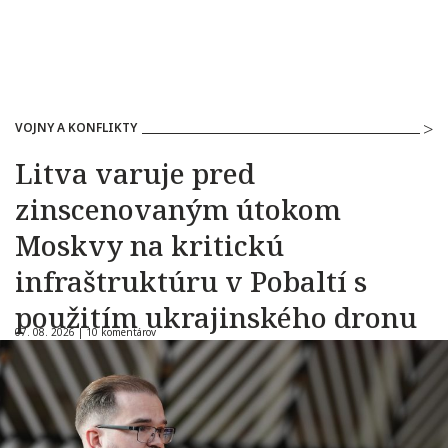
VOJNY A KONFLIKTY
Litva varuje pred
zinscenovaným útokom
Moskvy na kritickú
infraštruktúru v Pobaltí s
použitím ukrajinského dronu
07. 08. 2026 |
10 komentárov