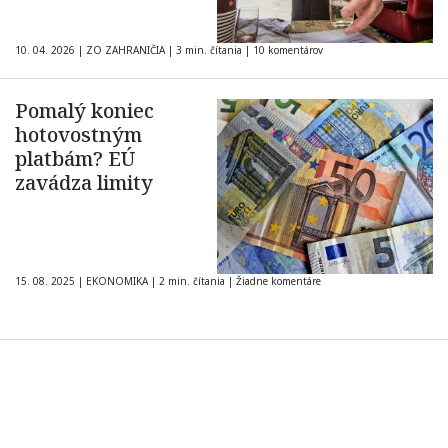
10. 04. 2026
|
ZO ZAHRANIČIA
|
3 min. čítania
|
10 komentárov
Pomalý koniec
hotovostným
platbám? EÚ
zavádza limity
15. 08. 2025
|
EKONOMIKA
|
2 min. čítania
|
Žiadne komentáre