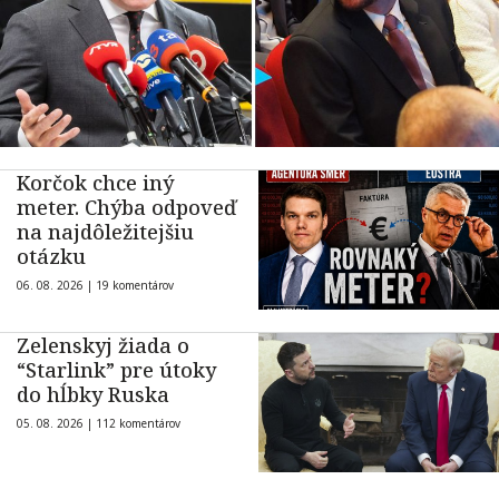
Korčok chce iný
meter. Chýba odpoveď
na najdôležitejšiu
otázku
06. 08. 2026 |
19 komentárov
Zelenskyj žiada o
“Starlink” pre útoky
do hĺbky Ruska
05. 08. 2026 |
112 komentárov