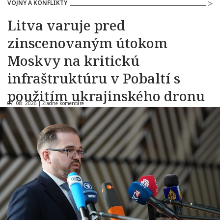
VOJNY A KONFLIKTY
Litva varuje pred
zinscenovaným útokom
Moskvy na kritickú
infraštruktúru v Pobaltí s
použitím ukrajinského dronu
07. 08. 2026 |
Žiadne komentáre