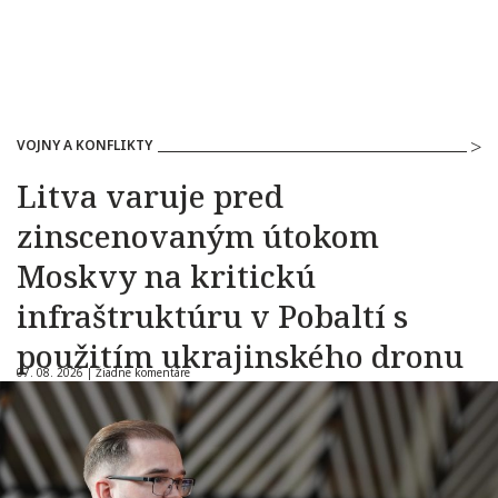
VOJNY A KONFLIKTY
Litva varuje pred
zinscenovaným útokom
Moskvy na kritickú
infraštruktúru v Pobaltí s
použitím ukrajinského dronu
07. 08. 2026 |
Žiadne komentáre