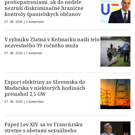
protiopatreniami, ak do nedele
nezruší diskriminačné hraničné
kontroly španielskych občanov
07. 08. 2026 |
3 komentáre
V rybníku Zlatná v Kežmarku našli telo
nezvestného 39-ročného muža
07. 08. 2026 |
1 komentár
Export elektriny zo Slovenska do
Maďarska v niektorých hodinách
presiahol 2,5 GW
07. 08. 2026 |
2 komentáre
Pápež Lev XIV. sa vo Francúzsku
stretne s obeťami sexuálneho