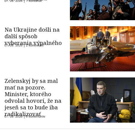
07. 08. 2026 |
1 komentár
Na Ukrajine došli na
ďalší spôsob
vyberania výpalného
07. 08. 2026 |
2 komentáre
Zelenskyj by sa mal
mať na pozore.
Minister, ktorého
odvolal hovorí, že na
jeseň sa to bude iba
radikalizovať
07. 08. 2026 |
6 komentárov