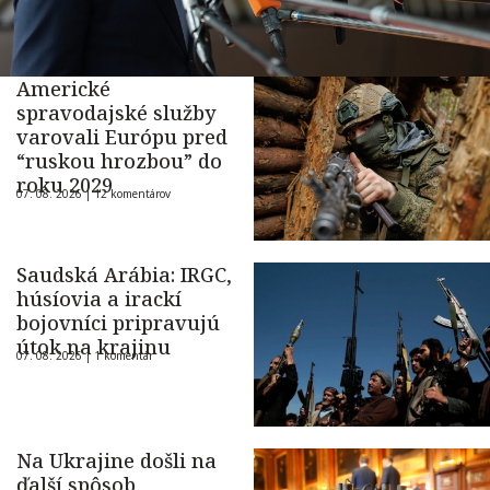
Americké
spravodajské služby
varovali Európu pred
“ruskou hrozbou” do
roku 2029
07. 08. 2026 |
12 komentárov
Saudská Arábia: IRGC,
húsíovia a irackí
bojovníci pripravujú
útok na krajinu
07. 08. 2026 |
1 komentár
Na Ukrajine došli na
ďalší spôsob