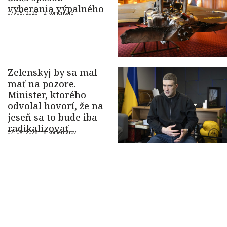
vyberania výpalného
07. 08. 2026 |
2 komentáre
Zelenskyj by sa mal
mať na pozore.
Minister, ktorého
odvolal hovorí, že na
jeseň sa to bude iba
radikalizovať
07. 08. 2026 |
6 komentárov