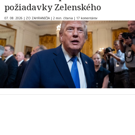
požiadavky Zelenského
07. 08. 2026
|
ZO ZAHRANIČIA
|
2 min. čítania
|
17 komentárov