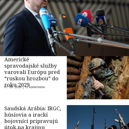
Americké
spravodajské služby
varovali Európu pred
“ruskou hrozbou” do
roku 2029
07. 08. 2026 |
12 komentárov
Saudská Arábia: IRGC,
húsíovia a irackí
bojovníci pripravujú
útok na krajinu