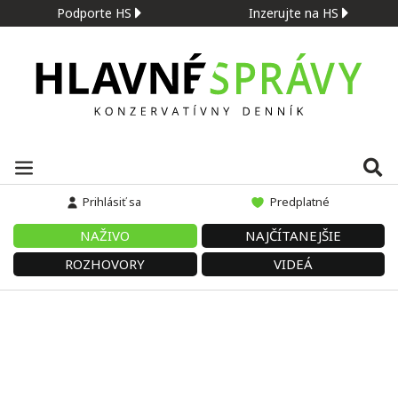
Podporte HS
Inzerujte na HS
Prihlásiť sa
Predplatné
NAŽIVO
NAJČÍTANEJŠIE
ROZHOVORY
VIDEÁ