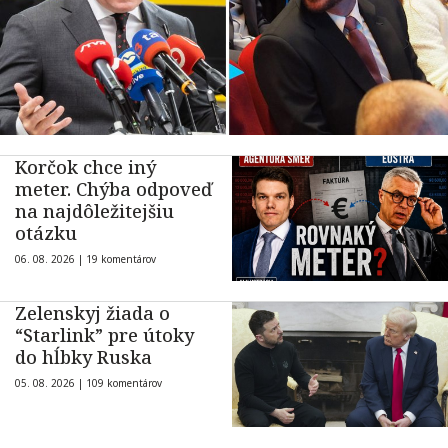
Korčok chce iný
meter. Chýba odpoveď
na najdôležitejšiu
otázku
06. 08. 2026 |
19 komentárov
Zelenskyj žiada o
“Starlink” pre útoky
do hĺbky Ruska
05. 08. 2026 |
109 komentárov