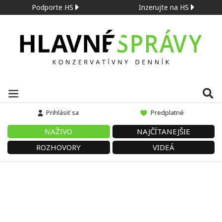
Podporte HS
Inzerujte na HS
Prihlásiť sa
Predplatné
NAŽIVO
NAJČÍTANEJŠIE
ROZHOVORY
VIDEÁ