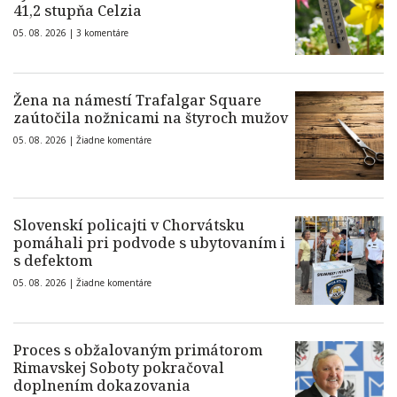
41,2 stupňa Celzia
05. 08. 2026 |
3 komentáre
Žena na námestí Trafalgar Square
zaútočila nožnicami na štyroch mužov
05. 08. 2026 |
Žiadne komentáre
Slovenskí policajti v Chorvátsku
pomáhali pri podvode s ubytovaním i
s defektom
05. 08. 2026 |
Žiadne komentáre
Proces s obžalovaným primátorom
Rimavskej Soboty pokračoval
doplnením dokazovania