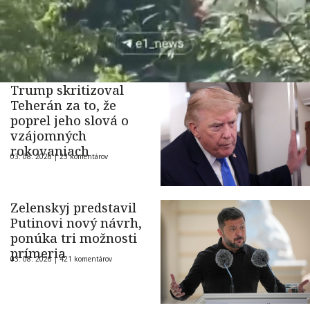
Trump skritizoval
Teherán za to, že
poprel jeho slová o
vzájomných
rokovaniach
03. 08. 2026 |
23 komentárov
Zelenskyj predstavil
Putinovi nový návrh,
ponúka tri možnosti
prímeria
03. 08. 2026 |
421 komentárov