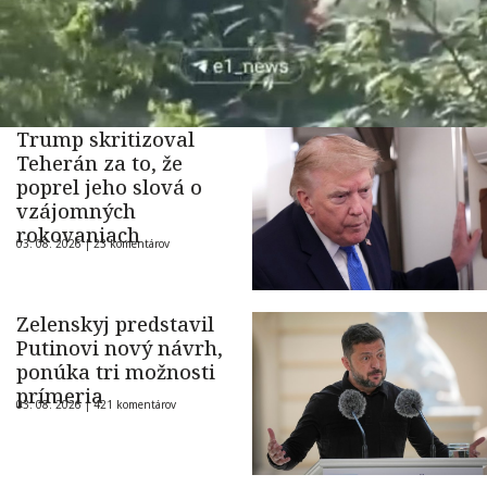
Trump skritizoval
Teherán za to, že
poprel jeho slová o
vzájomných
rokovaniach
03. 08. 2026 |
23 komentárov
Zelenskyj predstavil
Putinovi nový návrh,
ponúka tri možnosti
prímeria
03. 08. 2026 |
421 komentárov