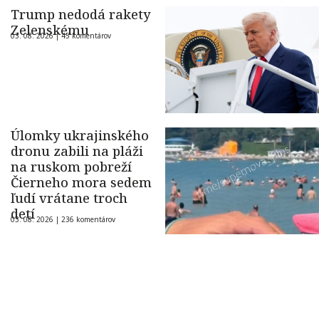
Trump nedodá rakety
Zelenskému
03. 08. 2026 |
45 komentárov
Úlomky ukrajinského
dronu zabili na pláži
na ruskom pobreží
Čierneho mora sedem
ľudí vrátane troch
detí
03. 08. 2026 |
236 komentárov