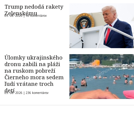
Trump nedodá rakety
Zelenskému
03. 08. 2026 |
45 komentárov
Úlomky ukrajinského
dronu zabili na pláži
na ruskom pobreží
Čierneho mora sedem
ľudí vrátane troch
detí
03. 08. 2026 |
236 komentárov