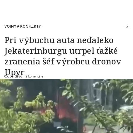
VOJNY A KONFLIKTY
Pri výbuchu auta neďaleko
Jekaterinburgu utrpel ťažké
zranenia šéf výrobcu dronov
Upyr
05. 08. 2026 |
2 komentáre