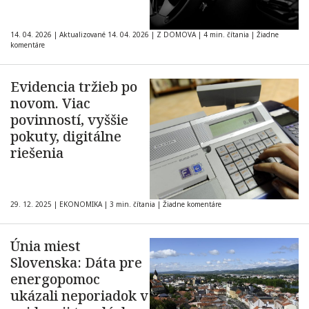
14. 04. 2026
|
Aktualizované 14. 04. 2026
|
Z DOMOVA
|
4 min. čítania
|
Žiadne
komentáre
Evidencia tržieb po
novom. Viac
povinností, vyššie
pokuty, digitálne
riešenia
29. 12. 2025
|
EKONOMIKA
|
3 min. čítania
|
Žiadne komentáre
Únia miest
Slovenska: Dáta pre
energopomoc
ukázali neporiadok v