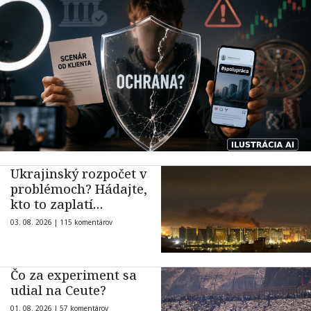
Ukrajinský rozpočet v
problémoch? Hádajte,
kto to zaplatí…
03. 08. 2026 |
115 komentárov
Čo za experiment sa
udial na Ceute?
01. 08. 2026 |
57 komentárov