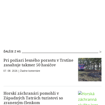
ĎALŠIE Z HS
Pri požiari lesného porastu v Trstíne
zasahuje takmer 50 hasičov
07. 08. 2026 |
Žiadne komentáre
Horskí záchranári pomohli v
Západných Tatrách turistovi so
zraneným členkom