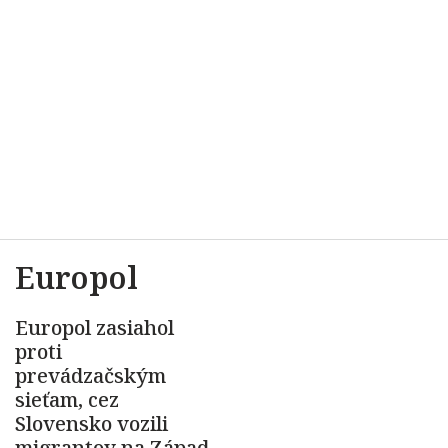
Europol
Europol zasiahol
proti
prevádzačským
sieťam, cez
Slovensko vozili
migrantov na Západ