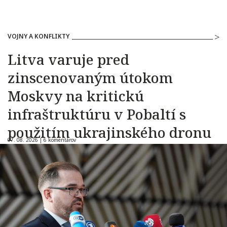
VOJNY A KONFLIKTY
Litva varuje pred
zinscenovaným útokom
Moskvy na kritickú
infraštruktúru v Pobaltí s
použitím ukrajinského dronu
07. 08. 2026 |
6 komentárov