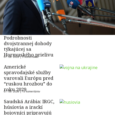
Podrobnosti
dvojstrannej dohody
týkajúcej sa
Hormuského prielivu
07. 08. 2026 |
5 komentárov
Americké
spravodajské služby
varovali Európu pred
“ruskou hrozbou” do
roku 2029
07. 08. 2026 |
13 komentárov
Saudská Arábia: IRGC,
húsíovia a irackí
bojovníci pripravujú