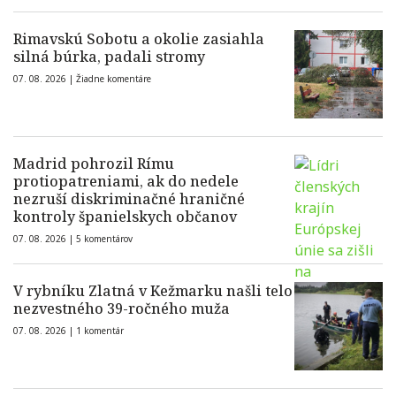
Rimavskú Sobotu a okolie zasiahla
silná búrka, padali stromy
07. 08. 2026 |
Žiadne komentáre
Madrid pohrozil Rímu
protiopatreniami, ak do nedele
nezruší diskriminačné hraničné
kontroly španielskych občanov
07. 08. 2026 |
5 komentárov
V rybníku Zlatná v Kežmarku našli telo
nezvestného 39-ročného muža
07. 08. 2026 |
1 komentár