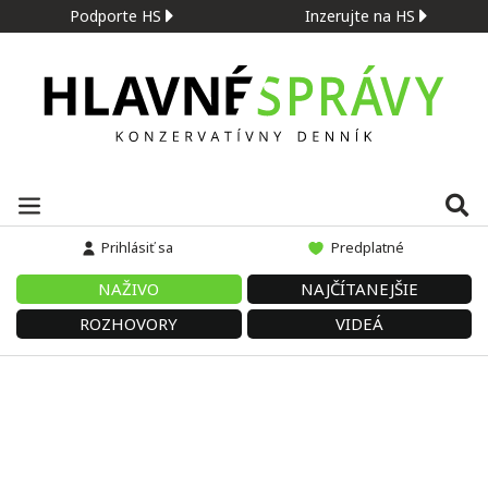
Podporte HS
Inzerujte na HS
Prihlásiť sa
Predplatné
NAŽIVO
NAJČÍTANEJŠIE
ROZHOVORY
VIDEÁ