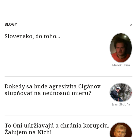
BLOGY
Marek Brna
Ivan Štubňa