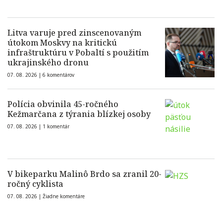
Litva varuje pred zinscenovaným
útokom Moskvy na kritickú
infraštruktúru v Pobaltí s použitím
ukrajinského dronu
07. 08. 2026 |
6 komentárov
Polícia obvinila 45-ročného
Kežmarčana z týrania blízkej osoby
07. 08. 2026 |
1 komentár
V bikeparku Malinô Brdo sa zranil 20-
ročný cyklista
07. 08. 2026 |
Žiadne komentáre