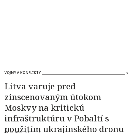
VOJNY A KONFLIKTY
Litva varuje pred
zinscenovaným útokom
Moskvy na kritickú
infraštruktúru v Pobaltí s
použitím ukrajinského dronu