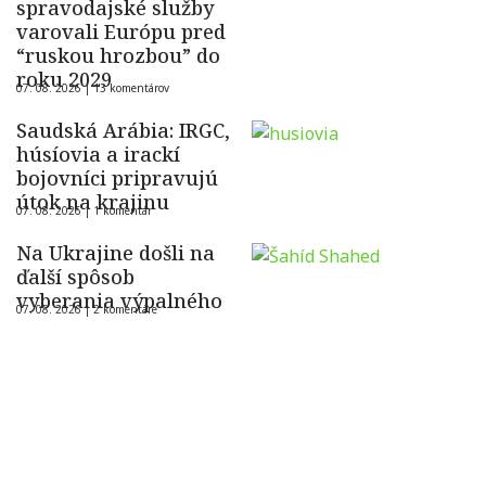
spravodajské služby
varovali Európu pred
“ruskou hrozbou” do
roku 2029
07. 08. 2026 |
13 komentárov
Saudská Arábia: IRGC,
húsíovia a irackí
bojovníci pripravujú
útok na krajinu
07. 08. 2026 |
1 komentár
Na Ukrajine došli na
ďalší spôsob
vyberania výpalného
07. 08. 2026 |
2 komentáre