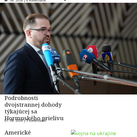
07. 08. 2026 |
6 komentárov
Podrobnosti
dvojstrannej dohody
týkajúcej sa
Hormuského prielivu
07. 08. 2026 |
5 komentárov
Americké