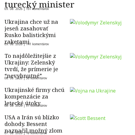
turecký minister
09. 08. 2026 |
197 komentárov
Ukrajina chce už na
jeseň zasahovať
Rusko balistickými
raketami
09. 08. 2026 |
141 komentárov
To najdôležitejšie z
Ukrajiny: Zelenský
tvrdí, že prímerie je
“nevyhnutné”
08. 08. 2026 |
36 komentárov
Ukrajinské firmy chcú
kompenzácie za
letecké útoky
08. 08. 2026 |
51 komentárov
USA a Irán sú blízko
dohody. Bessent
naznačil možný zlom
07. 08. 2026 |
18 komentárov