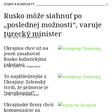
VOJNY A KONFLIKTY
Rusko môže siahnuť po
„poslednej možnosti“, varuje
turecký minister
09. 08. 2026 |
197 komentárov
Ukrajina chce už na
jeseň zasahovať
Rusko balistickými
raketami
09. 08. 2026 |
141 komentárov
To najdôležitejšie z
Ukrajiny: Zelenský
tvrdí, že prímerie je
“nevyhnutné”
08. 08. 2026 |
36 komentárov
Ukrajinské firmy chcú
kompenzácie za