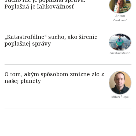
Anton
Čapkovič
Gustáv Murín
Milan Šupa