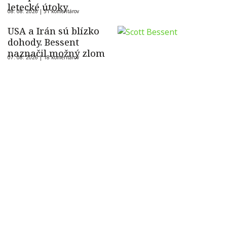
letecké útoky
08. 08. 2026 |
51 komentárov
USA a Irán sú blízko
dohody. Bessent
naznačil možný zlom
07. 08. 2026 |
18 komentárov