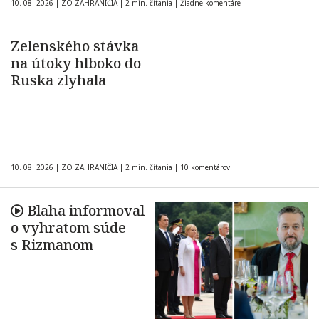
10. 08. 2026
|
ZO ZAHRANIČIA
|
2 min. čítania
|
Žiadne komentáre
Zelenského stávka
na útoky hlboko do
Ruska zlyhala
10. 08. 2026
|
ZO ZAHRANIČIA
|
2 min. čítania
|
10 komentárov
Blaha informoval
o vyhratom súde
s Rizmanom