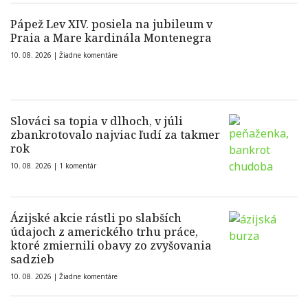
Pápež Lev XIV. posiela na jubileum v
Praia a Mare kardinála Montenegra
10. 08. 2026 |
Žiadne komentáre
Slováci sa topia v dlhoch, v júli
zbankrotovalo najviac ľudí za takmer
rok
10. 08. 2026 |
1 komentár
Ázijské akcie rástli po slabších
údajoch z amerického trhu práce,
ktoré zmiernili obavy zo zvyšovania
sadzieb
10. 08. 2026 |
Žiadne komentáre