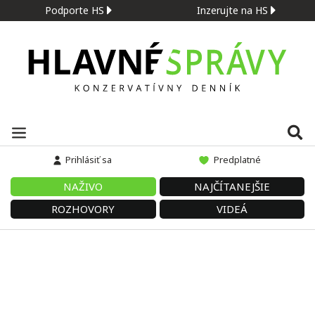
Podporte HS
Inzerujte na HS
Prihlásiť sa
Predplatné
NAŽIVO
NAJČÍTANEJŠIE
ROZHOVORY
VIDEÁ