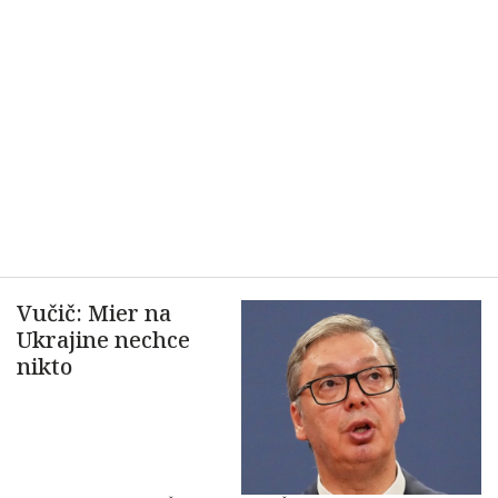
Vučič: Mier na
Ukrajine nechce
nikto