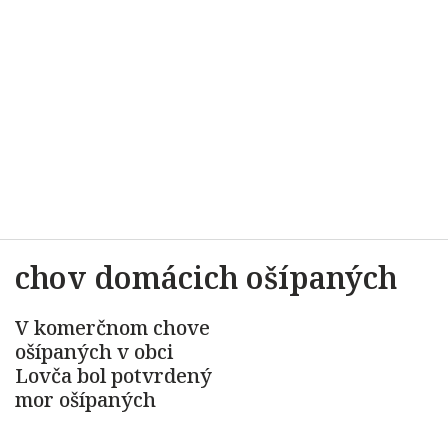
chov domácich ošípaných
V komerčnom chove
ošípaných v obci
Lovča bol potvrdený
mor ošípaných