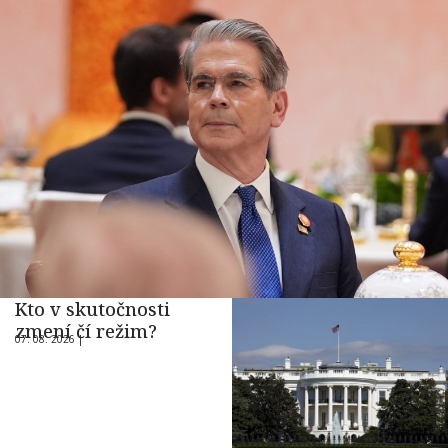
Kto v skutočnosti
zmení čí režim?
07. 08. 2026 |