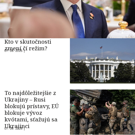
Kto v skutočnosti
zmení čí režim?
07. 08. 2026 |
To najdôležitejšie z
Ukrajiny – Rusi
blokujú prístavy, EÚ
blokuje vývoz
kvótami, sťažujú sa
Ukrajinci
07. 08. 2026 |