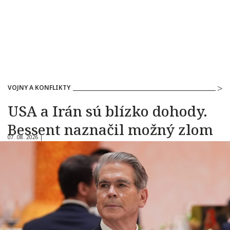
VOJNY A KONFLIKTY
USA a Irán sú blízko dohody.
Bessent naznačil možný zlom
07. 08. 2026 |