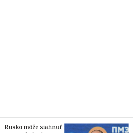
Rusko môže siahnuť