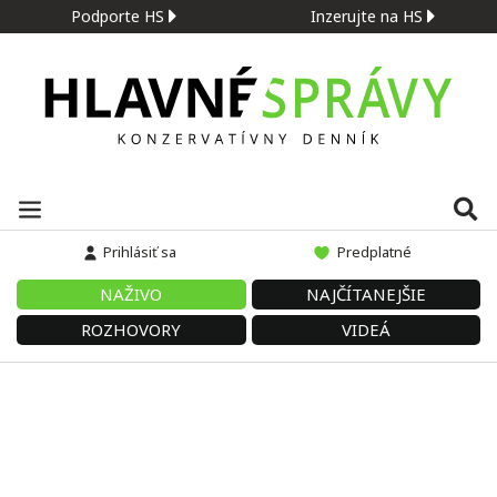
Podporte HS
Inzerujte na HS
Prihlásiť sa
Predplatné
NAŽIVO
NAJČÍTANEJŠIE
ROZHOVORY
VIDEÁ