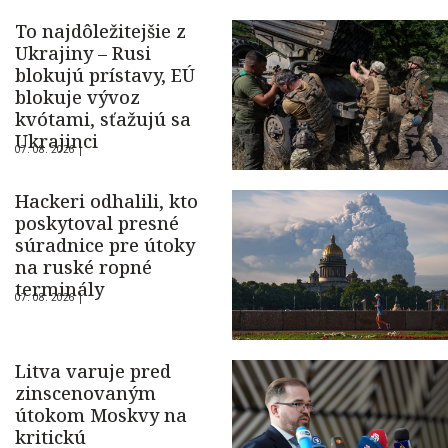
To najdôležitejšie z
Ukrajiny – Rusi
blokujú prístavy, EÚ
blokuje vývoz
kvótami, sťažujú sa
Ukrajinci
07. 08. 2026 |
Hackeri odhalili, kto
poskytoval presné
súradnice pre útoky
na ruské ropné
terminály
07. 08. 2026 |
Litva varuje pred
zinscenovaným
útokom Moskvy na
kritickú