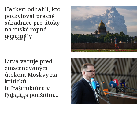
Hackeri odhalili, kto
poskytoval presné
súradnice pre útoky
na ruské ropné
terminály
07. 08. 2026 |
Litva varuje pred
zinscenovaným
útokom Moskvy na
kritickú
infraštruktúru v
Pobaltí s použitím
07. 08. 2026 |
ukrajinského dronu