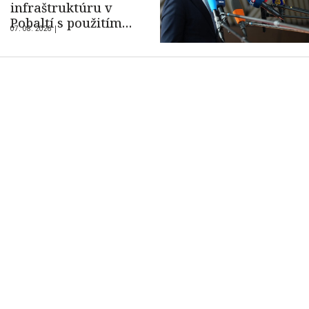
infraštruktúru v
Pobaltí s použitím
07. 08. 2026 |
ukrajinského dronu