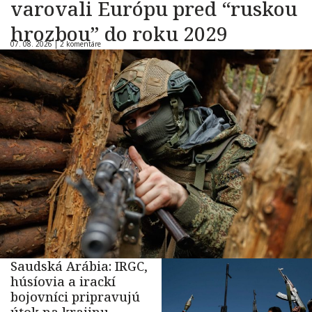
varovali Európu pred “ruskou
hrozbou” do roku 2029
07. 08. 2026 |
2 komentáre
Saudská Arábia: IRGC,
húsíovia a irackí
bojovníci pripravujú