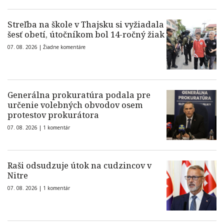
Streľba na škole v Thajsku si vyžiadala
šesť obetí, útočníkom bol 14-ročný žiak
07. 08. 2026 |
Žiadne komentáre
Generálna prokuratúra podala pre
určenie volebných obvodov osem
protestov prokurátora
07. 08. 2026 |
1 komentár
Raši odsudzuje útok na cudzincov v
Nitre
07. 08. 2026 |
1 komentár