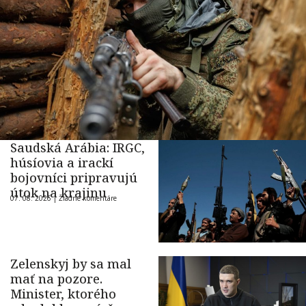
Saudská Arábia: IRGC,
húsíovia a irackí
bojovníci pripravujú
útok na krajinu
07. 08. 2026 |
Žiadne komentáre
Zelenskyj by sa mal
mať na pozore.
Minister, ktorého