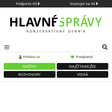
Podporte HS
Inzerujte na HS
Prihlásiť sa
Predplatné
NAŽIVO
NAJČÍTANEJŠIE
ROZHOVORY
VIDEÁ