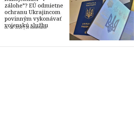
zálohe”? EÚ odmietne
ochranu Ukrajincom
povinným vykonávať
vojenskú službu
06. 08. 2026 |
20 komentárov