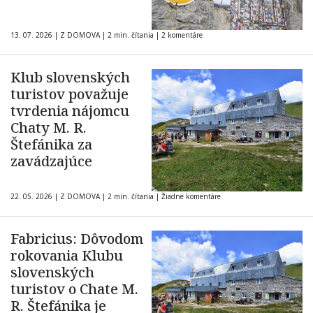
13. 07. 2026
|
Z DOMOVA
|
2 min. čítania
|
2 komentáre
Klub slovenských
turistov považuje
tvrdenia nájomcu
Chaty M. R.
Štefánika za
zavádzajúce
22. 05. 2026
|
Z DOMOVA
|
2 min. čítania
|
Žiadne komentáre
Fabricius: Dôvodom
rokovania Klubu
slovenských
turistov o Chate M.
R. Štefánika je