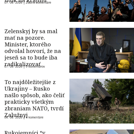
útok na krajinu
07. 08. 2026 |
Žiadne komentáre
Zelenskyj by sa mal
mať na pozore.
Minister, ktorého
odvolal hovorí, že na
jeseň sa to bude iba
radikalizovať
07. 08. 2026 |
5 komentárov
To najdôležitejšie z
Ukrajiny – Rusko
našlo spôsob, ako čeliť
prakticky všetkým
zbraniam NATO, tvrdí
Zalužnyj
06. 08. 2026 |
4 komentáre
Rukojemníci “v