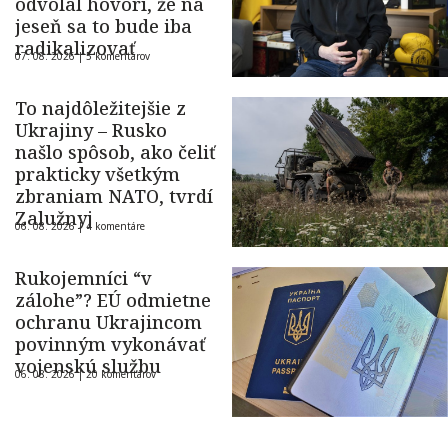
odvolal hovorí, že na
jeseň sa to bude iba
radikalizovať
07. 08. 2026 |
5 komentárov
To najdôležitejšie z
Ukrajiny – Rusko
našlo spôsob, ako čeliť
prakticky všetkým
zbraniam NATO, tvrdí
Zalužnyj
06. 08. 2026 |
4 komentáre
Rukojemníci “v
zálohe”? EÚ odmietne
ochranu Ukrajincom
povinným vykonávať
vojenskú službu
06. 08. 2026 |
20 komentárov