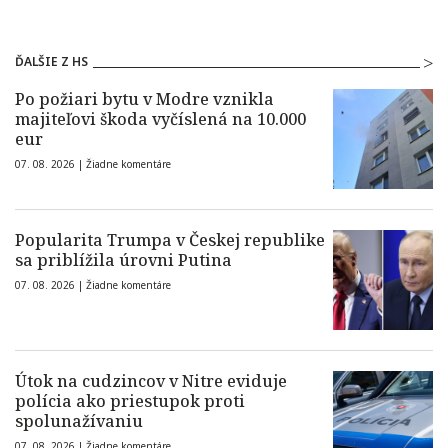
ĎALŠIE Z HS
Po požiari bytu v Modre vznikla
majiteľovi škoda vyčíslená na 10.000
eur
07. 08. 2026 |
Žiadne komentáre
Popularita Trumpa v Českej republike
sa priblížila úrovni Putina
07. 08. 2026 |
Žiadne komentáre
Útok na cudzincov v Nitre eviduje
polícia ako priestupok proti
spolunažívaniu
07. 08. 2026 |
Žiadne komentáre