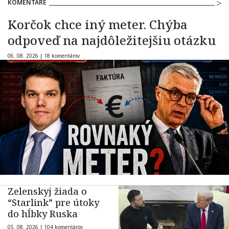
KOMENTÁRE
Korčok chce iný meter. Chýba
odpoveď na najdôležitejšiu otázku
06. 08. 2026 |
18 komentárov
Zelenskyj žiada o
“Starlink” pre útoky
do hĺbky Ruska
05. 08. 2026 |
104 komentárov