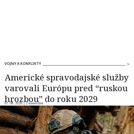
VOJNY A KONFLIKTY
Americké spravodajské služby
varovali Európu pred “ruskou
hrozbou” do roku 2029
07. 08. 2026 |
2 komentáre