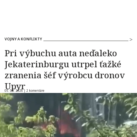
VOJNY A KONFLIKTY
Pri výbuchu auta neďaleko
Jekaterinburgu utrpel ťažké
zranenia šéf výrobcu dronov
Upyr
05. 08. 2026 |
2 komentáre