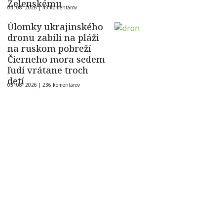
Zelenskému
03. 08. 2026 |
45 komentárov
Úlomky ukrajinského
dronu zabili na pláži
na ruskom pobreží
Čierneho mora sedem
ľudí vrátane troch
detí
03. 08. 2026 |
236 komentárov