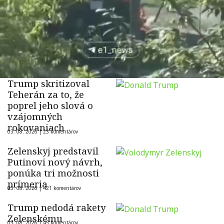
Trump skritizoval
Teherán za to, že
poprel jeho slová o
vzájomných
rokovaniach
03. 08. 2026 |
23 komentárov
Zelenskyj predstavil
Putinovi nový návrh,
ponúka tri možnosti
prímeria
03. 08. 2026 |
421 komentárov
Trump nedodá rakety
Zelenskému
03. 08. 2026 |
45 komentárov