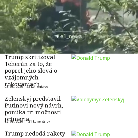
Trump skritizoval
Teherán za to, že
poprel jeho slová o
vzájomných
rokovaniach
03. 08. 2026 |
23 komentárov
Zelenskyj predstavil
Putinovi nový návrh,
ponúka tri možnosti
prímeria
03. 08. 2026 |
421 komentárov
Trump nedodá rakety