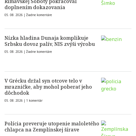
Rimavskej Soboty pokračoval
doplnením dokazovania
05. 08. 2026 |
Žiadne komentáre
Nízka hladina Dunaja komplikuje
Srbsku dovoz palív, NIS zvýši výrobu
05. 08. 2026 |
Žiadne komentáre
V Grécku držal syn otcove telo v
mrazničke, aby mohol poberať jeho
dôchodok
05. 08. 2026 |
1 komentár
Polícia preveruje utopenie maloletého
chlapca na Zemplínskej šírave