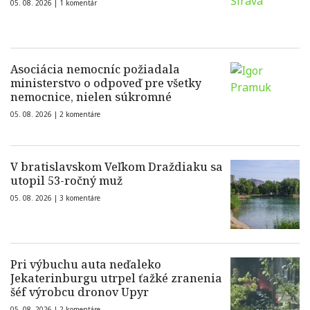
05. 08. 2026 |
1 komentár
Asociácia nemocníc požiadala
ministerstvo o odpoveď pre všetky
nemocnice, nielen súkromné
05. 08. 2026 |
2 komentáre
V bratislavskom Veľkom Draždiaku sa
utopil 53-ročný muž
05. 08. 2026 |
3 komentáre
Pri výbuchu auta neďaleko
Jekaterinburgu utrpel ťažké zranenia
šéf výrobcu dronov Upyr
05. 08. 2026 |
2 komentáre