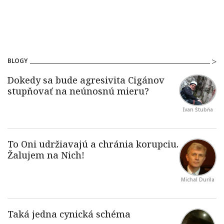
BLOGY
Ivan Štubňa
Michal Durila