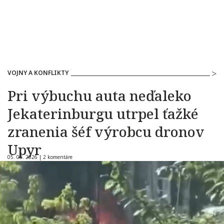
VOJNY A KONFLIKTY
Pri výbuchu auta neďaleko
Jekaterinburgu utrpel ťažké
zranenia šéf výrobcu dronov
Upyr
05. 08. 2026 |
2 komentáre