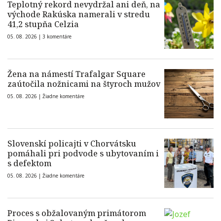
Teplotný rekord nevydržal ani deň, na
východe Rakúska namerali v stredu
41,2 stupňa Celzia
05. 08. 2026 |
3 komentáre
Žena na námestí Trafalgar Square
zaútočila nožnicami na štyroch mužov
05. 08. 2026 |
Žiadne komentáre
Slovenskí policajti v Chorvátsku
pomáhali pri podvode s ubytovaním i
s defektom
05. 08. 2026 |
Žiadne komentáre
Proces s obžalovaným primátorom