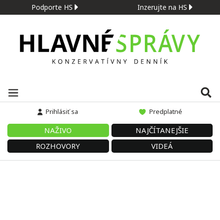
Podporte HS
Inzerujte na HS
Prihlásiť sa
Predplatné
NAŽIVO
NAJČÍTANEJŠIE
ROZHOVORY
VIDEÁ