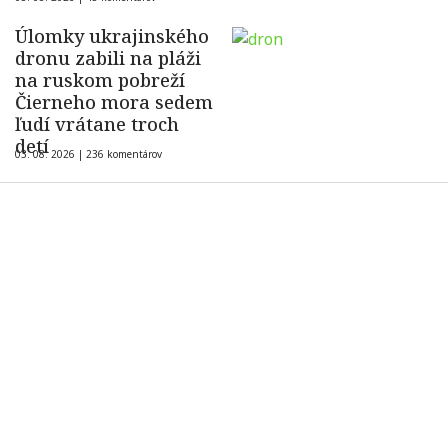
Úlomky ukrajinského
dronu zabili na pláži
na ruskom pobreží
Čierneho mora sedem
ľudí vrátane troch
detí
03. 08. 2026 |
236 komentárov