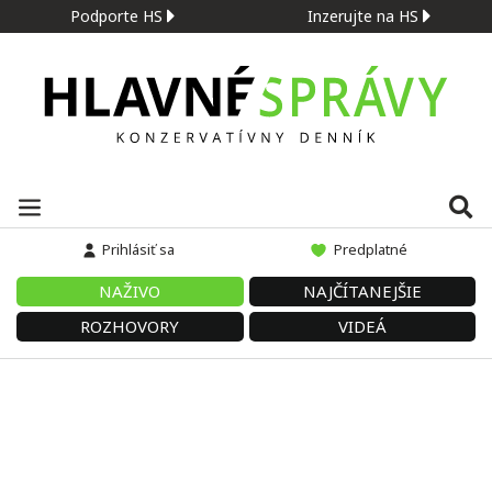
Podporte HS
Inzerujte na HS
Prihlásiť sa
Predplatné
NAŽIVO
NAJČÍTANEJŠIE
ROZHOVORY
VIDEÁ