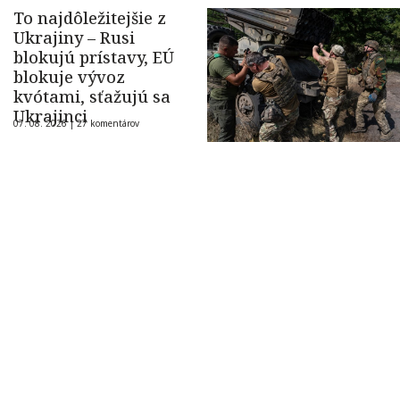
To najdôležitejšie z
Ukrajiny – Rusi
blokujú prístavy, EÚ
blokuje vývoz
kvótami, sťažujú sa
Ukrajinci
07. 08. 2026 |
27 komentárov