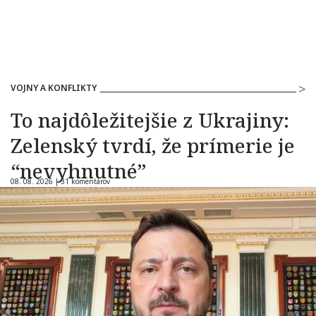
VOJNY A KONFLIKTY
To najdôležitejšie z Ukrajiny:
Zelenský tvrdí, že prímerie je
“nevyhnutné”
08. 08. 2026 |
31 komentárov