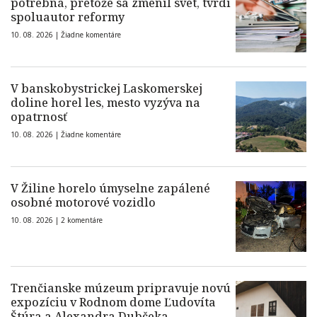
potrebná, pretože sa zmenil svet, tvrdí
spoluautor reformy
10. 08. 2026 |
Žiadne komentáre
V banskobystrickej Laskomerskej
doline horel les, mesto vyzýva na
opatrnosť
10. 08. 2026 |
Žiadne komentáre
V Žiline horelo úmyselne zapálené
osobné motorové vozidlo
10. 08. 2026 |
2 komentáre
Trenčianske múzeum pripravuje novú
expozíciu v Rodnom dome Ľudovíta
Štúra a Alexandra Dubčeka