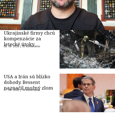
Ukrajinské firmy chcú
kompenzácie za
letecké útoky
08. 08. 2026 |
50 komentárov
USA a Irán sú blízko
dohody. Bessent
naznačil možný zlom
07. 08. 2026 |
18 komentárov