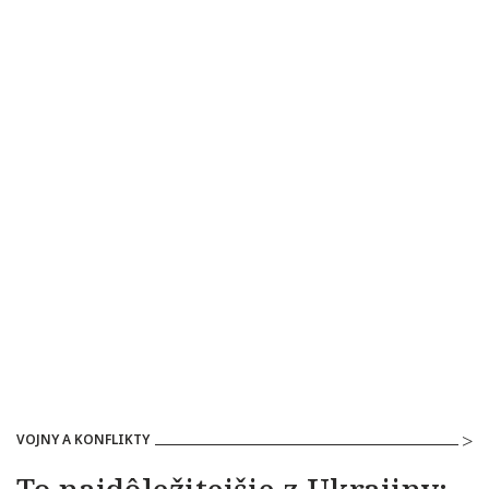
VOJNY A KONFLIKTY
To najdôležitejšie z Ukrajiny: