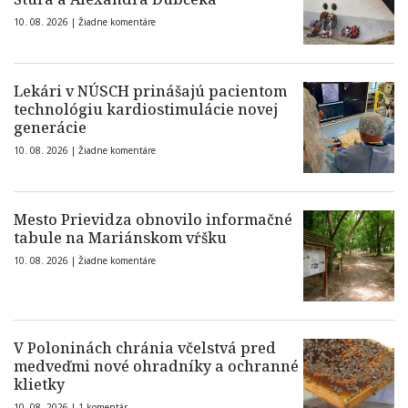
10. 08. 2026 |
Žiadne komentáre
Lekári v NÚSCH prinášajú pacientom
technológiu kardiostimulácie novej
generácie
10. 08. 2026 |
Žiadne komentáre
Mesto Prievidza obnovilo informačné
tabule na Mariánskom vŕšku
10. 08. 2026 |
Žiadne komentáre
V Poloninách chránia včelstvá pred
medveďmi nové ohradníky a ochranné
klietky
10. 08. 2026 |
1 komentár