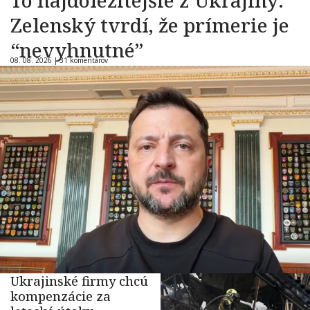
Zelenský tvrdí, že prímerie je
“nevyhnutné”
08. 08. 2026 |
31 komentárov
Ukrajinské firmy chcú
kompenzácie za