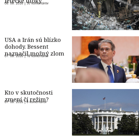
letecké útoky
08. 08. 2026 |
50 komentárov
USA a Irán sú blízko
dohody. Bessent
naznačil možný zlom
07. 08. 2026 |
18 komentárov
Kto v skutočnosti
zmení čí režim?
07. 08. 2026 |
8 komentárov