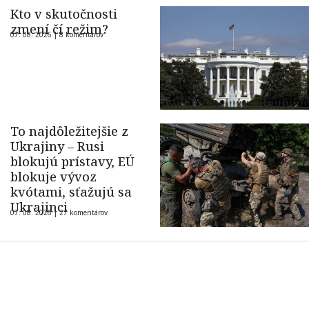
Kto v skutočnosti
zmení čí režim?
07. 08. 2026 |
8 komentárov
To najdôležitejšie z
Ukrajiny – Rusi
blokujú prístavy, EÚ
blokuje vývoz
kvótami, sťažujú sa
Ukrajinci
07. 08. 2026 |
27 komentárov