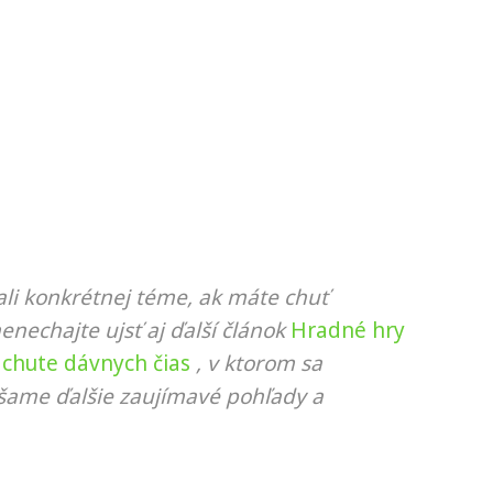
li konkrétnej téme, ak máte chuť
nenechajte ujsť aj ďalší článok
Hradné hry
 chute dávnych čias
, v ktorom sa
ášame ďalšie zaujímavé pohľady a