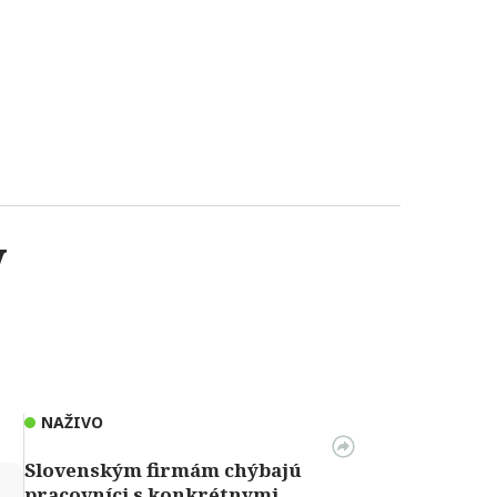
y
NAŽIVO
Slovenským firmám chýbajú
↻
pracovníci s konkrétnymi