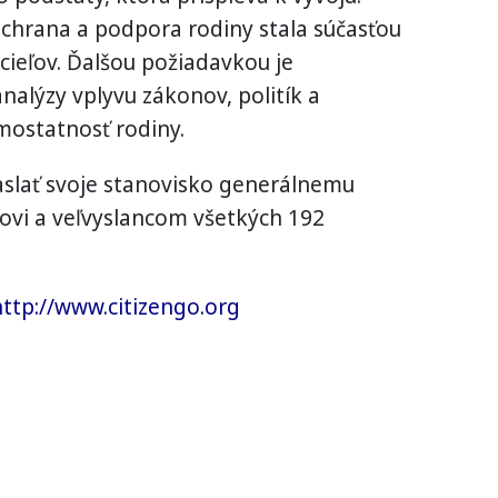
ochrana a podpora rodiny stala súčasťou
cieľov. Ďalšou požiadavkou je
alýzy vplyvu zákonov, politík a
mostatnosť rodiny.
zaslať svoje stanovisko generálnemu
vi a veľvyslancom všetkých 192
http://www.citizengo.org