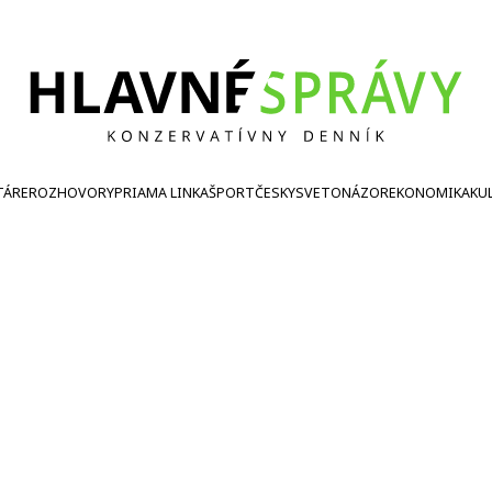
TÁRE
ROZHOVORY
PRIAMA LINKA
ŠPORT
ČESKY
SVETONÁZOR
EKONOMIKA
KU