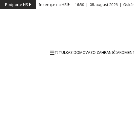
Podporte HS
Inzerujte na HS
16:50
|
08. august 2026
|
Oskár
TITULKA
Z DOMOVA
ZO ZAHRANIČIA
KOMEN