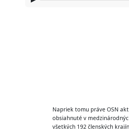
Napriek tomu práve OSN aktu
obsiahnuté v medzinárodných
všetkých 192 členských krajín