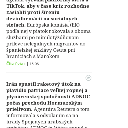
TikTok, aby v čase kríz rozhodne
zasiahli proti šíreniu
dezinformácií na sociálnych
sieťach.
Európska komisia (EK)
podľa nej v piatok rokovala s oboma
službami po minulotýždňovom
príleve nelegálnych migrantov do
španielskej enklávy Ceuta pri
hraniciach s Marokom.
Čítať viac
|
15:06
Irán spustil raketový útok na
plavidlo patriace veľkej ropnej a
plynárenskej spoločnosti ADNOC
počas prechodu Hormuzským
prielivom.
Agentúra Reuters o tom
informovala s odvolaním sa na
úrady Spojených arabských
emirátov. ADNOC je štátna ropná a