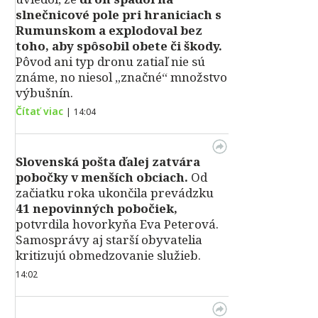
slnečnicové pole pri hraniciach s
Rumunskom a explodoval bez
toho, aby spôsobil obete či škody.
Pôvod ani typ dronu zatiaľ nie sú
známe, no niesol „značné“ množstvo
výbušnín.
Čítať viac
|
14:04
Slovenská pošta ďalej zatvára
pobočky v menších obciach.
Od
začiatku roka ukončila prevádzku
41 nepovinných pobočiek,
potvrdila hovorkyňa Eva Peterová.
Samosprávy aj starší obyvatelia
kritizujú obmedzovanie služieb.
14:02