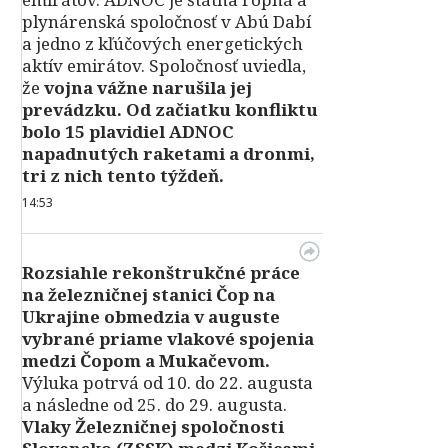
plynárenská spoločnosť v Abú Dabí
a jedno z kľúčových energetických
aktív emirátov. Spoločnosť uviedla,
že
vojna vážne narušila jej
prevádzku. Od začiatku konfliktu
bolo 15 plavidiel ADNOC
napadnutých raketami a dronmi,
tri z nich tento týždeň.
14:53
Rozsiahle rekonštrukčné práce
na železničnej stanici Čop na
Ukrajine obmedzia v auguste
vybrané priame vlakové spojenia
medzi Čopom a Mukačevom.
Výluka potrvá od 10. do 22. augusta
a následne od 25. do 29. augusta.
Vlaky Železničnej spoločnosti