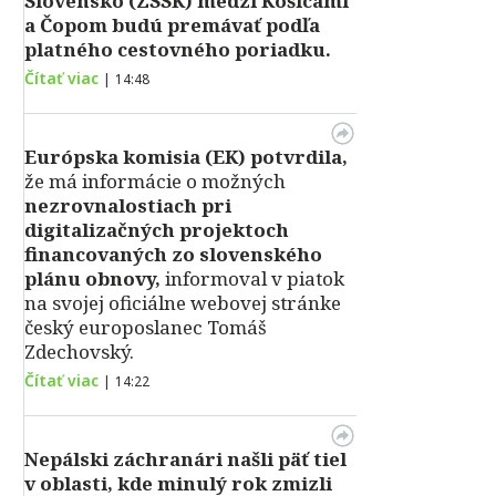
Slovensko (ZSSK) medzi Košicami
a Čopom budú premávať podľa
platného cestovného poriadku.
Čítať viac
|
14:48
Európska komisia (EK) potvrdila,
že má informácie o možných
nezrovnalostiach pri
digitalizačných projektoch
financovaných zo slovenského
plánu obnovy,
informoval v piatok
na svojej oficiálne webovej stránke
český europoslanec Tomáš
Zdechovský.
Čítať viac
|
14:22
Nepálski záchranári našli päť tiel
v oblasti, kde minulý rok zmizli