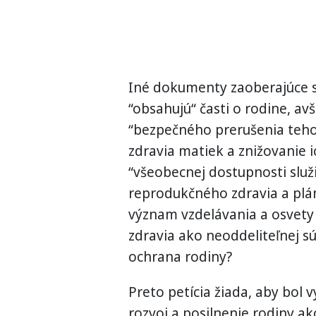
Iné dokumenty zaoberajúce s
“obsahujú“ časti o rodine, a
“bezpečného prerušenia teho
zdravia matiek a znižovanie
“všeobecnej dostupnosti služ
reprodukčného zdravia a plá
význam vzdelávania a osvety
zdravia ako neoddeliteľnej sú
ochrana rodiny?
Preto petícia žiada, aby bol 
rozvoj a posilnenie rodiny ak