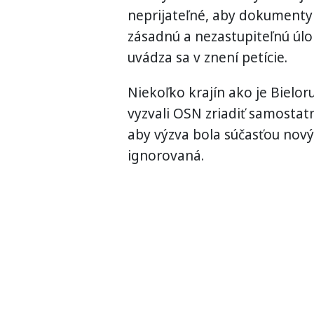
neprijateľné, aby dokumenty p
zásadnú a nezastupiteľnú úlo
uvádza sa v znení petície.
Niekoľko krajín ako je Bieloru
vyzvali OSN zriadiť samostatn
aby výzva bola súčasťou novýc
ignorovaná.