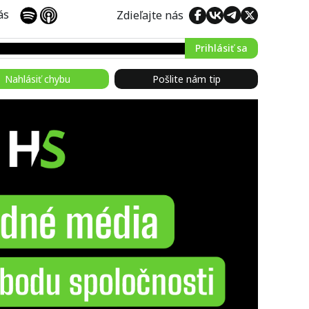
 nás
Zdieľajte nás
Prihlásiť sa
Nahlásiť chybu
Pošlite nám tip