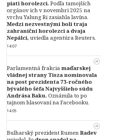
piati horolezci.
Podľa tamojších
orgánov ich v novembri 2025 na
vrchu Yalung Ri zasiahla lavína.
Medzi nezvestnými boli traja
zahraniční horolezci a dvaja
Nepálci,
uviedla agentúra Reuters.
14:07
Parlamentná frakcia
maďarskej
vládnej strany Tisza nominovala
na post prezidenta 73‑ročného
bývalého šéfa Najvyššieho súdu
Andrása Baku.
Oznámila to po
tajnom hlasovaní na Facebooku.
14:05
Bulharský prezident Rumen
Radev
uviedol, že
dron spadol na