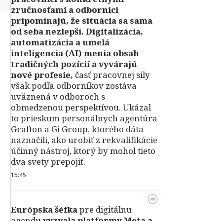
zručnosťami a odborníci
pripomínajú, že situácia sa sama
od seba nezlepší.
Digitalizácia,
automatizácia a umelá
inteligencia (AI) menia obsah
tradičných pozícií a vyvárajú
nové profesie,
časť pracovnej sily
však podľa odborníkov zostáva
uväznená v odboroch s
obmedzenou perspektívou. Ukázal
to prieskum personálnych agentúra
Grafton a Gi Group, ktorého dáta
naznačili, ako urobiť z rekvalifikácie
účinný nástroj, ktorý by mohol tieto
dva svety prepojiť.
15:45
Európska šéfka
pre digitálnu
agendu
vyzvala platformy Meta a