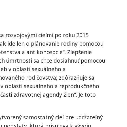
a rozvojovými cieľmi po roku 2015
však ide len o plánovanie rodiny pomocou
tenstva a antikoncepcie“. Zlepšenie
 ich úmrtnosti sa chce dosiahnuť pomocou
ieb v oblasti sexuálneho a
novaného rodičovstva; zdôrazňuje sa
 v oblasti sexuálneho a reprodukčného
časti zdravotnej agendy žien“. Je toto
vytvorený samostatný cieľ pre udržateľný
o podstaty, ktorá prispieva k vývoju.