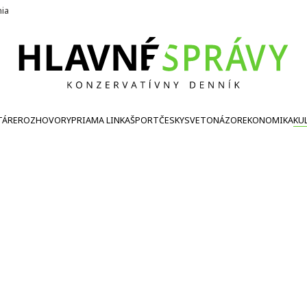
nia
TÁRE
ROZHOVORY
PRIAMA LINKA
ŠPORT
ČESKY
SVETONÁZOR
EKONOMIKA
KU