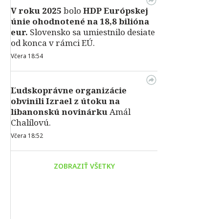
V roku 2025
bolo
HDP
Európskej
únie ohodnotené na 18,8 bilióna
eur.
Slovensko sa umiestnilo desiate
od konca v rámci EÚ.
Včera 18:54
Ľudskoprávne organizácie
obvinili Izrael z útoku na
libanonskú novinárku
Amál
Chalílovú.
Včera 18:52
ZOBRAZIŤ VŠETKY