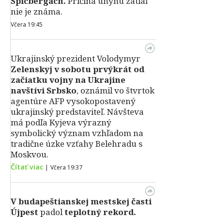
Špicbergách.
Príčina úhynu zatiaľ
nie je známa.
Včera 19:45
Ukrajinský prezident Volodymyr
Zelenskyj v sobotu prvýkrát od
začiatku vojny na Ukrajine
navštívi Srbsko
, oznámil vo štvrtok
agentúre AFP vysokopostavený
ukrajinský predstaviteľ. Návšteva
má podľa Kyjeva výrazný
symbolický význam vzhľadom na
tradične úzke vzťahy Belehradu s
Moskvou.
Čítať viac
|
Včera 19:37
V
budapeštianskej mestskej časti
Újpest
padol
teplotný rekord.