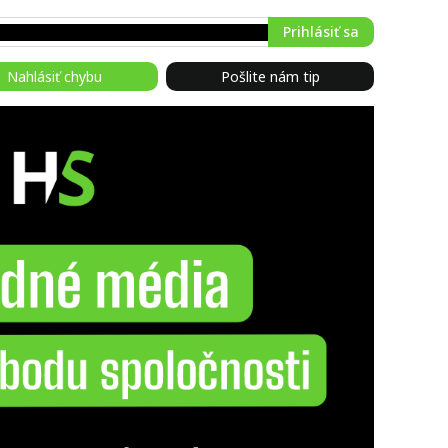
Prihlásiť sa
Nahlásiť chybu
Pošlite nám tip