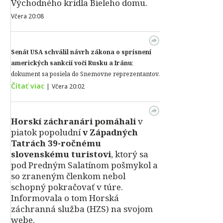
Východného krídla Bieleho domu.
Včera 20:08
Senát USA schválil návrh zákona o sprísnení
amerických sankcií voči Rusku a Iránu
;
dokument sa posiela do Snemovne reprezentantov.
Čítať viac
|
Včera 20:02
Horskí záchranári pomáhali
v
piatok popoludní
v Západných
Tatrách 39-ročnému
slovenskému turistovi
, ktorý sa
pod Predným Salatínom pošmykol a
so zraneným členkom nebol
schopný pokračovať v túre.
Informovala o tom Horská
záchranná služba (HZS) na svojom
webe.