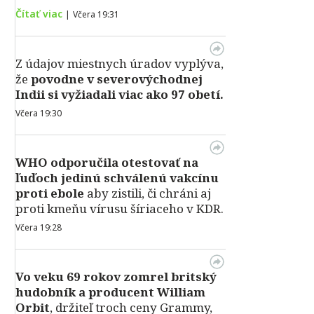
Čítať viac
|
Včera 19:31
Z údajov miestnych úradov vyplýva,
že
povodne v severovýchodnej
Indii si vyžiadali viac ako 97 obetí.
Včera 19:30
WHO odporučila otestovať na
ľuďoch jedinú schválenú vakcínu
proti ebole
aby zistili, či chráni aj
proti kmeňu vírusu šíriaceho v KDR.
Včera 19:28
Vo veku 69 rokov zomrel britský
hudobník a producent William
Orbit
, držiteľ troch ceny Grammy,