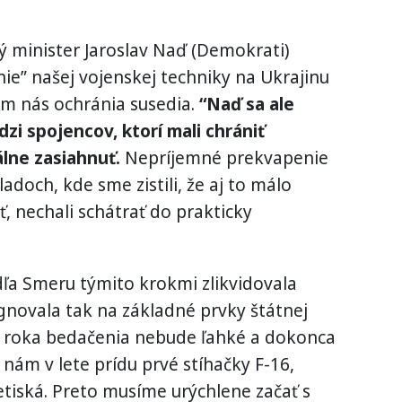
 minister Jaroslav Naď (Demokrati)
ie” našej vojenskej techniky na Ukrajinu
šom nás ochránia susedia.
“Naď sa ale
zi spojencov, ktorí mali chrániť
álne zasiahnuť.
Nepríjemné prekvapenie
adoch, kde sme zistili, že aj to málo
ť, nechali schátrať do prakticky
a Smeru týmito krokmi zlikvidovala
gnovala tak na základné prvky štátnej
pol roka bedačenia nebude ľahké a dokonca
ám v lete prídu prvé stíhačky F-16,
tiská. Preto musíme urýchlene začať s