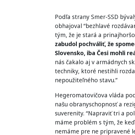
Podľa strany Smer-SSD bývalý
obhajoval “bezhlavé rozdávan
tým, že je stará a prinajhor
zabudol pochváliť, že spomed
Slovensko, iba Česi mohli re
nás čakalo aj v armádnych skl
techniky, ktoré nestihli rozda
nepoužiteľného stavu.”
Hegeromatovičova vláda podľ
našu obranyschopnosť a rezi
suverenity. “Napraviť tri a 
máme problém s tým, že keď n
nemáme pre ne pripravené le