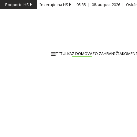
Podporte HS
Inzerujte na HS
05:35
|
08. august 2026
|
Oskár
TITULKA
Z DOMOVA
ZO ZAHRANIČIA
KOMEN