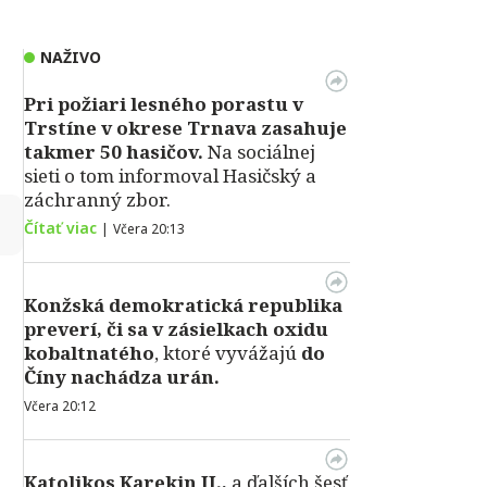
NAŽIVO
Pri požiari lesného porastu v
Trstíne v okrese Trnava zasahuje
takmer 50 hasičov.
Na sociálnej
sieti o tom informoval Hasičský a
záchranný zbor.
↻
Čítať viac
|
Včera 20:13
Konžská demokratická republika
preverí, či sa v zásielkach oxidu
kobaltnatého
, ktoré vyvážajú
do
Číny nachádza urán.
Včera 20:12
Katolikos Karekin II.,
a ďalších šesť