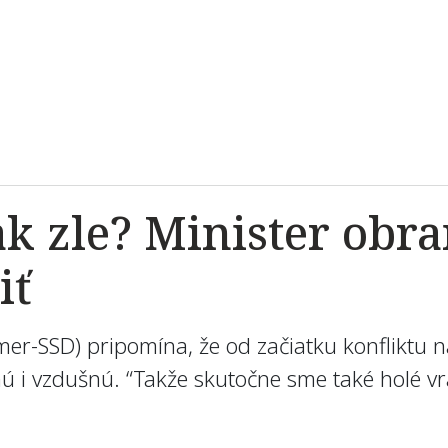
k zle? Minister obra
iť
er-SSD) pripomína, že od začiatku konfliktu n
i vzdušnú. “Takže skutočne sme také holé vrab