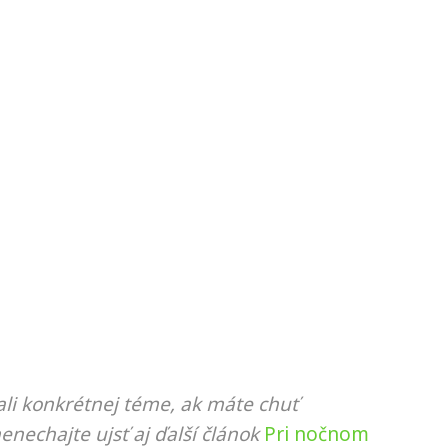
li konkrétnej téme, ak máte chuť
nenechajte ujsť aj ďalší článok
Pri nočnom