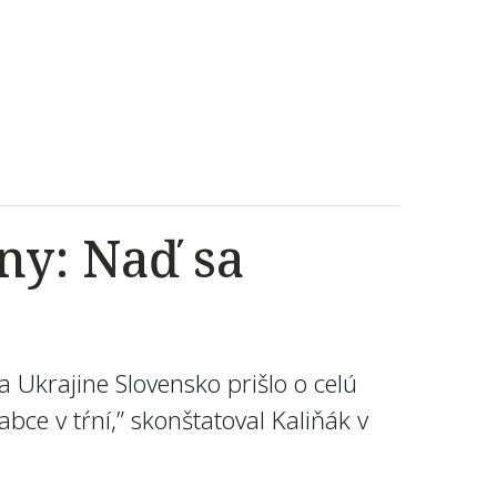
ny: Naď sa
a Ukrajine Slovensko prišlo o celú
ce v tŕní,” skonštatoval Kaliňák v