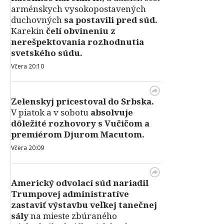
arménskych vysokopostavených
duchovných
sa postavili pred súd.
Karekin
čelí obvineniu z
nerešpektovania rozhodnutia
svetského súdu.
Včera 20:10
Zelenskyj pricestoval do Srbska.
V piatok a v sobotu
absolvuje
dôležité rozhovory s Vučičom a
premiérom Djurom Macutom.
Včera 20:09
Americký odvolací súd nariadil
Trumpovej administratíve
zastaviť výstavbu veľkej tanečnej
sály
na mieste zbúraného