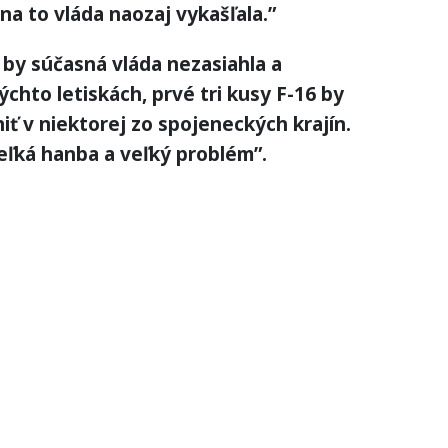
 na to vláda naozaj vykašľala.”
k by súčasná vláda nezasiahla a
ýchto letiskách, prvé tri kusy F-16 by
ť v niektorej zo spojeneckých krajín.
veľká hanba a veľký problém”.