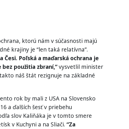
ochrana, ktorú nám v súčasnosti majú
né krajiny je “len taká relatívna”.
ia Česi. Poľská a maďarská ochrana je
 bez použitia zbraní,”
vysvetlil minister
takto náš štát rezignuje na základné
 tento rok by mali z USA na Slovensko
F-16 a ďalších šesť v priebehu
odľa slov Kaliňáka je v tomto smere
ísk v Kuchyni a na Sliači.
“Za