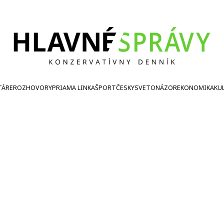
TÁRE
ROZHOVORY
PRIAMA LINKA
ŠPORT
ČESKY
SVETONÁZOR
EKONOMIKA
KU