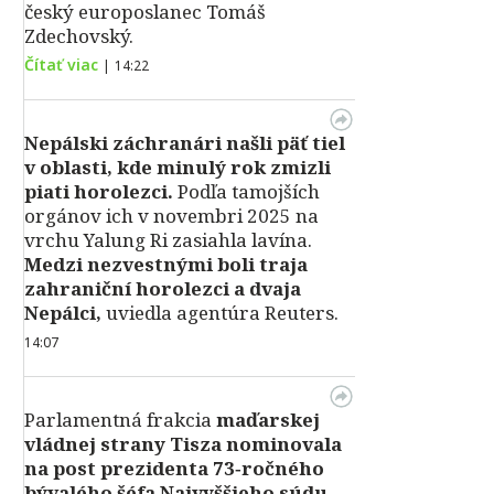
český europoslanec Tomáš
Zdechovský.
Čítať viac
|
14:22
Nepálski záchranári našli päť tiel
v oblasti, kde minulý rok zmizli
piati horolezci.
Podľa tamojších
orgánov ich v novembri 2025 na
vrchu Yalung Ri zasiahla lavína.
Medzi nezvestnými boli traja
zahraniční horolezci a dvaja
Nepálci,
uviedla agentúra Reuters.
14:07
Parlamentná frakcia
maďarskej
vládnej strany Tisza nominovala
na post prezidenta 73‑ročného
bývalého šéfa Najvyššieho súdu