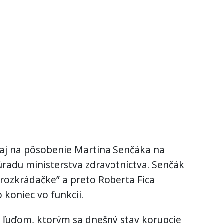
 aj na pôsobenie Martina Senčáka na
radu ministerstva zdravotníctva. Senčák
to rozkrádačke” a preto Roberta Fica
o koniec vo funkcii.
ili ľuďom, ktorým sa dnešný stav korupcie