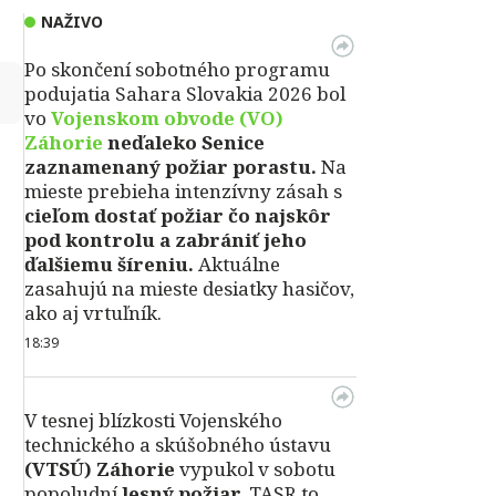
NAŽIVO
Po skončení sobotného programu
↻
podujatia Sahara Slovakia 2026 bol
vo
Vojenskom obvode (VO)
Záhorie
neďaleko Senice
zaznamenaný požiar porastu.
Na
mieste prebieha intenzívny zásah s
cieľom dostať požiar čo najskôr
pod kontrolu a zabrániť jeho
ďalšiemu šíreniu.
Aktuálne
zasahujú na mieste desiatky hasičov,
ako aj vrtuľník.
18:39
V tesnej blízkosti Vojenského
technického a skúšobného ústavu
(VTSÚ) Záhorie
vypukol v sobotu
popoludní
lesný požiar.
TASR to