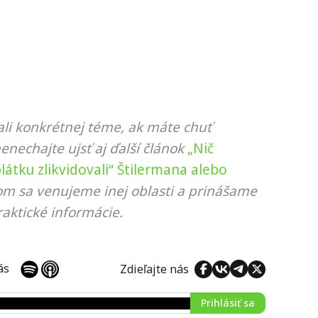
li konkrétnej téme, ak máte chuť
nenechajte ujsť aj ďalší článok
„Nič
átku zlikvidovali“ Štilermana alebo
rom sa venujeme inej oblasti a prinášame
aktické informácie.
 nás
Zdieľajte nás
Prihlásiť sa