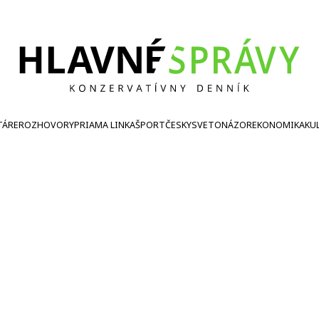
TÁRE
ROZHOVORY
PRIAMA LINKA
ŠPORT
ČESKY
SVETONÁZOR
EKONOMIKA
KU