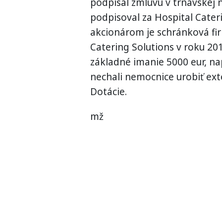
podpísal zmluvu v trnavskej 
podpisoval za Hospital Cater
akcionárom je schránková fi
Catering Solutions v roku 2
základné imanie 5000 eur, na
nechali nemocnice urobiť exte
Dotácie.
mž