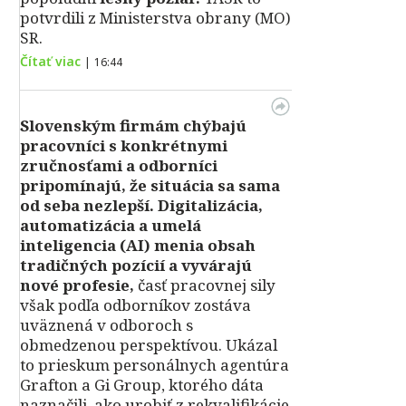
potvrdili z Ministerstva obrany (MO)
SR.
Čítať viac
|
16:44
Slovenským firmám chýbajú
pracovníci s konkrétnymi
zručnosťami a odborníci
pripomínajú, že situácia sa sama
od seba nezlepší.
Digitalizácia,
automatizácia a umelá
inteligencia (AI) menia obsah
tradičných pozícií a vyvárajú
nové profesie,
časť pracovnej sily
však podľa odborníkov zostáva
uväznená v odboroch s
obmedzenou perspektívou. Ukázal
to prieskum personálnych agentúra
Grafton a Gi Group, ktorého dáta
naznačili, ako urobiť z rekvalifikácie