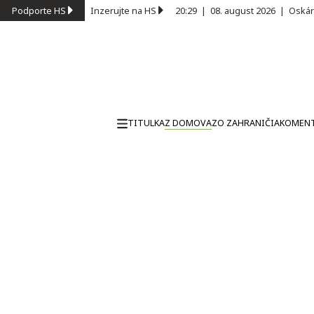
Podporte HS
Inzerujte na HS
20:29
|
08. august 2026
|
Oskár
TITULKA
Z DOMOVA
ZO ZAHRANIČIA
KOMEN