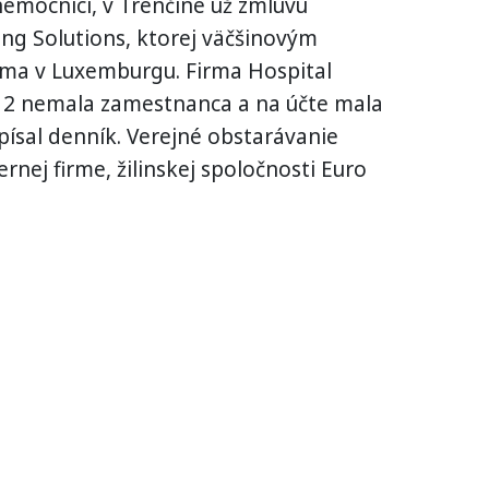
nemocnici, v Trenčíne už zmluvu
ing Solutions, ktorej väčšinovým
rma v Luxemburgu. Firma Hospital
012 nemala zamestnanca a na účte mala
písal denník. Verejné obstarávanie
rnej firme, žilinskej spoločnosti Euro