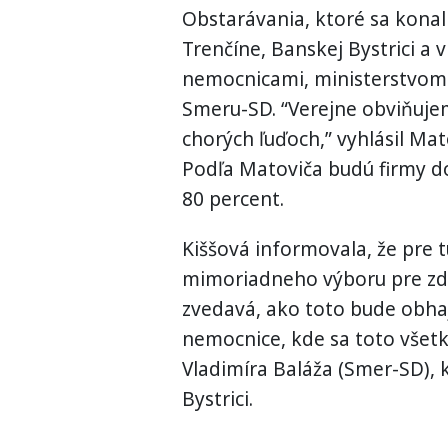
Obstarávania, ktoré sa konal
Trenčíne, Banskej Bystrici a
nemocnicami, ministerstvom
Smeru-SD. “Verejne obviňujem 
chorých ľuďoch,” vyhlásil Ma
Podľa Matoviča budú firmy d
80 percent.
Kiššová informovala, že pre t
mimoriadneho výboru pre zdr
zvedavá, ako toto bude obhaj
nemocnice, kde sa toto všetk
Vladimíra Baláža (Smer-SD), 
Bystrici.