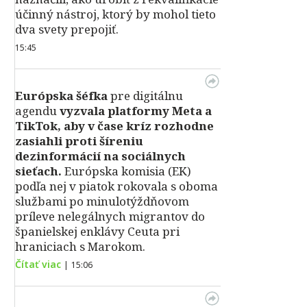
účinný nástroj, ktorý by mohol tieto
dva svety prepojiť.
15:45
Európska šéfka
pre digitálnu
agendu
vyzvala platformy Meta a
TikTok, aby v čase kríz rozhodne
zasiahli proti šíreniu
dezinformácií na sociálnych
sieťach.
Európska komisia (EK)
podľa nej v piatok rokovala s oboma
službami po minulotýždňovom
príleve nelegálnych migrantov do
španielskej enklávy Ceuta pri
hraniciach s Marokom.
Čítať viac
|
15:06