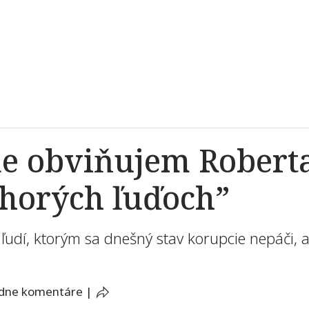
e obviňujem Roberta 
chorých ľuďoch”
i ľudí, ktorým sa dnešný stav korupcie nepáči, a
adne komentáre
|