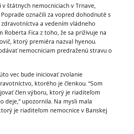
i v štátnych nemocniciach v Trnave,
 v Poprade označili za vopred dohodnuté s
 zdravotníctva a vedením vládneho
Roberta Fica z toho, že sa priživuje na
tovič, ktorý premiéra nazval hyenou.
odávať nemocniciam predraženú stravu o
úto vec bude iniciovať zvolanie
avotníctvo, ktorého je členkou. “Som
ovať člen výboru, ktorý je riaditeľom
o deje,” upozornila. Na mysli mala
ktorý je riaditeľom nemocnice v Banskej