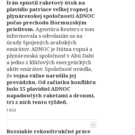
Irán spustil raketový útok na
plavidlo patriace veľkej ropnej a
plynárenskej spoločnosti ADNOC
počas prechodu Hormuzským
prielivom.
Agentúra Reuters o tom
informovala s odvolaním sa na
úrady Spojených arabských
emirátov. ADNOC je štátna ropná a
plynárenská spoločnosť v Abú Dabí
a jedno z kľúčových energetických
aktív emirátov. Spoločnosť uviedla,
že
vojna vážne narušila jej
prevádzku. Od začiatku konfliktu
bolo 15 plavidiel ADNOC
napadnutých raketami a dronmi,
tri z nich tento týždeň.
14:53
Rozsiahle rekonštrukčné práce