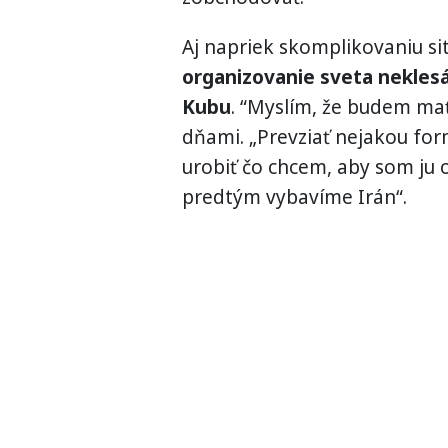
Aj napriek skomplikovaniu si
organizovanie sveta nekles
Kubu
. “Myslím, že budem mať 
dňami. „Prevziať nejakou for
urobiť čo chcem, aby som ju o
predtým vybavíme Irán“.