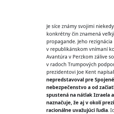
Je síce známy svojimi nieked
konkrétny čin znamená veľký
propagande. Jeho rezignácia 
v republikánskom vnímaní kon
Avantúra v Perzkom zálive s
v radoch Trumpových podporov
prezidentovi Joe Kent napísal
nepredstavoval pre Spojené
nebezpečenstvo a od začiatk
spustená na nátlak Izraela 
naznačuje, že aj v okolí pre
racionálne uvažujúci ľudia
. 