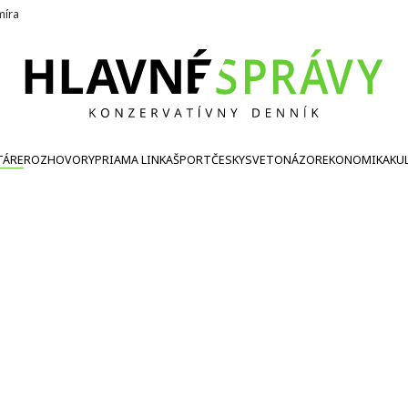
íra
TÁRE
ROZHOVORY
PRIAMA LINKA
ŠPORT
ČESKY
SVETONÁZOR
EKONOMIKA
KU