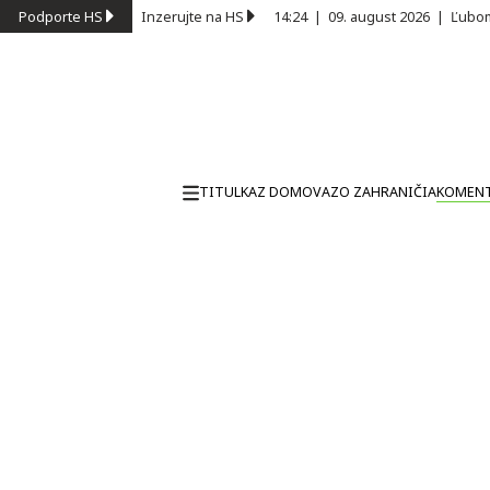
Podporte HS
Inzerujte na HS
14:24
|
09. august 2026
|
Ľubom
TITULKA
Z DOMOVA
ZO ZAHRANIČIA
KOMEN