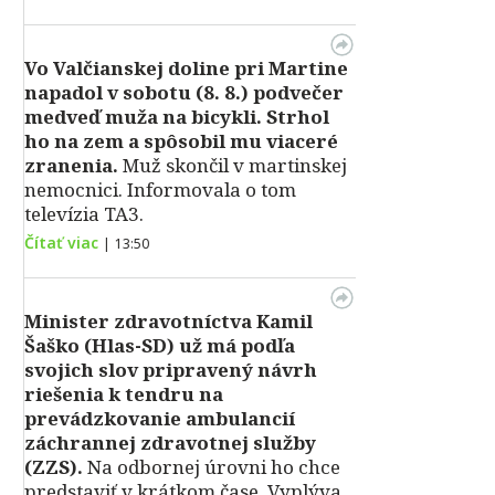
Vo Valčianskej doline pri Martine
napadol v sobotu (8. 8.) podvečer
medveď muža na bicykli. Strhol
ho na zem a spôsobil mu viaceré
zranenia.
Muž skončil v martinskej
nemocnici. Informovala o tom
televízia TA3.
Čítať viac
|
13:50
Minister zdravotníctva Kamil
Šaško (Hlas-SD) už má podľa
svojich slov pripravený návrh
riešenia k tendru na
prevádzkovanie ambulancií
záchrannej zdravotnej služby
(ZZS).
Na odbornej úrovni ho chce
predstaviť v krátkom čase. Vyplýva