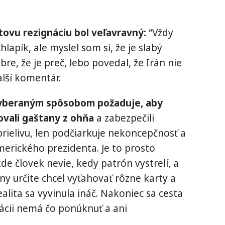
ovu rezignáciu bol veľavravný:
“Vždy
hlapík, ale myslel som si, že je slabý
re, že je preč, lebo povedal, že Irán nie
alší komentár.
yberaným spôsobom požaduje, aby
vali gaštany z ohňa
a zabezpečili
ielivu, len podčiarkuje nekoncepčnosť a
merického prezidenta. Je to prosto
kde človek nevie, kedy patrón vystrelí, a
ny určite chcel vyťahovať rôzne karty a
realita sa vyvinula ináč. Nakoniec sa cesta
tuácii nemá čo ponúknuť a ani