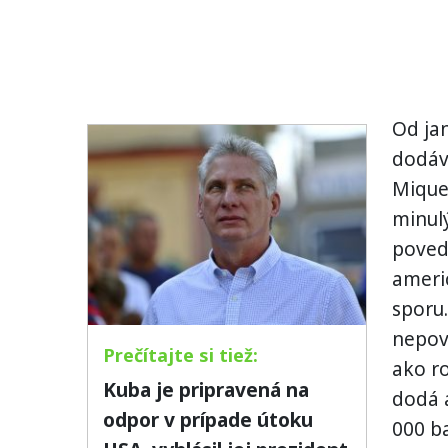
Od jan
dodáv
Miquel
minul
poveda
ameri
sporu
nepove
ako r
Kuba je pripravená na
dodá a
odpor v prípade útoku
000 ba