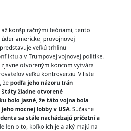
y až konšpiračnými teóriami, tento
 úder americkej provojnovej
predstavuje veľkú trhlinu
fliktu a v Trumpovej vojnovej politike.
o zjavne otvoreným koncom vytvára
ateľov veľkú kontroverziu. V liste
, že
podľa jeho názoru Irán
 štáty žiadne otvorené
u bolo jasné, že táto vojna bola
a jeho mocnej lobby v USA
. Súčasne
zidenta sa stále nachádzajú príčetní a
Ide len o to, koľko ich je a aký majú na