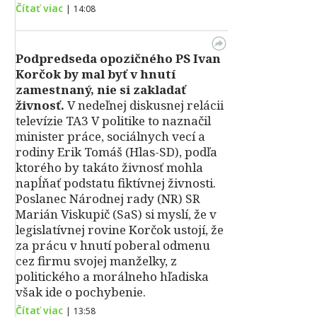
Čítať viac
|
14:08
Podpredseda opozičného PS Ivan
Korčok by mal byť v hnutí
zamestnaný, nie si zakladať
živnosť.
V nedeľnej diskusnej relácii
televízie TA3 V politike to naznačil
minister práce, sociálnych vecí a
rodiny Erik Tomáš (Hlas-SD), podľa
ktorého by takáto živnosť mohla
napĺňať podstatu fiktívnej živnosti.
Poslanec Národnej rady (NR) SR
Marián Viskupič (SaS) si myslí, že v
legislatívnej rovine Korčok ustojí, že
za prácu v hnutí poberal odmenu
cez firmu svojej manželky, z
politického a morálneho hľadiska
však ide o pochybenie.
Čítať viac
|
13:58