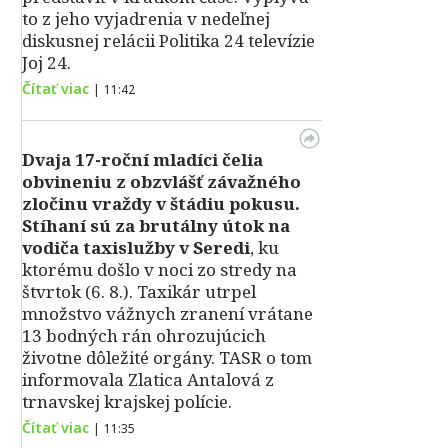
to z jeho vyjadrenia v nedeľnej
diskusnej relácii Politika 24 televízie
Joj 24.
Čítať viac
|
11:42
Dvaja 17-roční mladíci čelia
obvineniu z obzvlášť závažného
zločinu vraždy v štádiu pokusu.
Stíhaní sú za brutálny útok na
vodiča taxislužby v Seredi
, ku
ktorému došlo v noci zo stredy na
štvrtok (6. 8.). Taxikár utrpel
množstvo vážnych zranení vrátane
13 bodných rán ohrozujúcich
životne dôležité orgány. TASR o tom
informovala Zlatica Antalová z
trnavskej krajskej polície.
Čítať viac
|
11:35