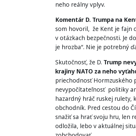
neho reálny vplyv.
Komentár D. Trumpa na Kent
som hovoril, že Kent je fajn c
v otázkach bezpečnosti. Je dob
je hrozba“. Nie je potrebný ď
Skutočnosť, že D.
Trump nev
krajiny NATO za neho vyťaho
priechodnosť Hormzuského pr
nevypočítateľnosť politiky a
hazardný hráč ruskej rulety, 
obchodník. Pred cestou do Čí
snažiť sa hrať svoju hru, len 
odložila, lebo v aktuálnej si
zobchodovať.