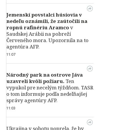
Jemenskí povstalci húsíovia v
nedeľu oznámili, že zaútočili na
ropnú rafinériu Aramco
v
Saudskej Arábii na pobreží
Červeného mora. Upozornila na to
agentúra AFP.
11:07
Národný park na ostrove Jáva
uzavreli kvôli požiaru.
Ten
vypukol pre necelým týždňom. TASR
o tom informuje podľa nedeľňajšej
správy agentúry AFP.
11:03
Ukrajina v sobotu poprela, že by