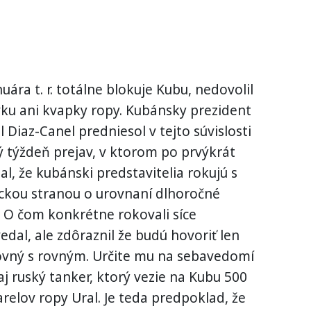
uára t. r. totálne blokuje Kubu, nedovolil
ku ani kvapky ropy. Kubánsky prezident
 Diaz-Canel predniesol v tejto súvislosti
ý týždeň prejav, v ktorom po prvýkrát
l, že kubánski predstavitelia rokujú s
ckou stranou o urovnaní dlhoročné
. O čom konkrétne rokovali síce
dal, ale zdôraznil že budú hovoriť len
ovný s rovným. Určite mu na sebavedomí
j ruský tanker, ktorý vezie na Kubu 500
relov ropy Ural. Je teda predpoklad, že