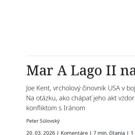
Mar A Lago II n
Joe Kent, vrcholový činovník USA v bo
Na otázku, ako chápať jeho akt vzdo
konfliktom s Iránom
Peter Súlovský
20. 03. 2026
|
Komentáre
|
7 min. čítania
|
1