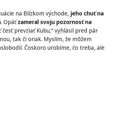
tuácie na Blízkom východe,
jeho chuť na
á
. Opäť
zameral svoju pozornosť na
česť prevziať Kubu,“ vyhlásil pred pár
mou, tak či onak. Myslím, že môžem
slobodil. Čoskoro urobíme, čo treba, ale