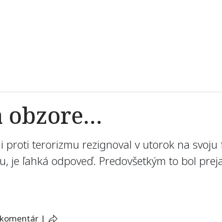
a obzore…
ji proti terorizmu rezignoval v utorok na svoju
ru, je ľahká odpoveď. Predovšetkým to bol pre
 komentár
|