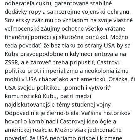
odberateľa cukru, garantované stabilné
dodávky ropy a samozrejme vojenskú ochranu.
Sovietsky zväz mu to vzhľadom na svoje vlastné
veľmocenské záujmy ochotne všetko vrátane
finančnej pomoci aj skutočne ponúkol. Možno
teda povedať, že bez tlaku zo strany USA by sa
Kuba pravdepodobne nikdy neorientovala na
ZSSR, ale zároveň treba pripustiť, Castrovu
politiku proti imperializmu a neokolonializmu
mohli v USA chápať ako antiamerickú. Otázka, či
USA svojou politikou „pomohli vytvoriť“
komunistickú Kubu, patrí medzi
najdiskutovanejšie témy studenej vojny.
Odpoveď nie je čierno-biela. Väčšina historikov
hovorí o kombinácii Castrovej ideológie a
americkej reakcie. Možno však jednoznačne
povedať, že USA nepriamo prispeli k zmene