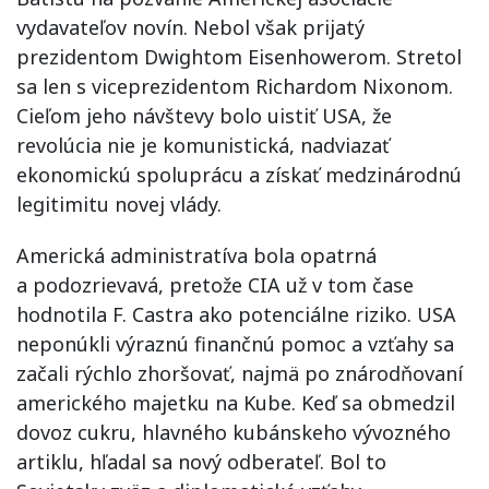
vydavateľov novín. Nebol však prijatý
prezidentom Dwightom Eisenhowerom. Stretol
sa len s viceprezidentom Richardom Nixonom.
Cieľom jeho návštevy bolo uistiť USA, že
revolúcia nie je komunistická, nadviazať
ekonomickú spoluprácu a získať medzinárodnú
legitimitu novej vlády.
Americká administratíva bola opatrná
a podozrievavá, pretože CIA už v tom čase
hodnotila F. Castra ako potenciálne riziko. USA
neponúkli výraznú finančnú pomoc a vzťahy sa
začali rýchlo zhoršovať, najmä po znárodňovaní
amerického majetku na Kube. Keď sa obmedzil
dovoz cukru, hlavného kubánskeho vývozného
artiklu, hľadal sa nový odberateľ. Bol to