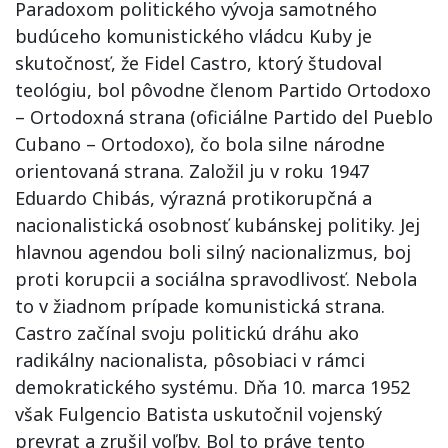
Paradoxom politického vývoja samotného
budúceho komunistického vládcu Kuby je
skutočnosť, že Fidel Castro, ktorý študoval
teológiu, bol pôvodne členom Partido Ortodoxo
– Ortodoxná strana (oficiálne Partido del Pueblo
Cubano – Ortodoxo), čo bola silne národne
orientovaná strana. Založil ju v roku 1947
Eduardo Chibás, výrazná protikorupčná a
nacionalistická osobnosť kubánskej politiky. Jej
hlavnou agendou boli silný nacionalizmus, boj
proti korupcii a sociálna spravodlivosť. Nebola
to v žiadnom prípade komunistická strana.
Castro začínal svoju politickú dráhu ako
radikálny nacionalista, pôsobiaci v rámci
demokratického systému. Dňa 10. marca 1952
však Fulgencio Batista uskutočnil vojenský
prevrat a zrušil voľby. Bol to práve tento