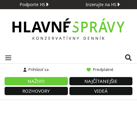
Podporte HS
Inzerujte na HS
Prihlásiť sa
Predplatné
NAŽIVO
NAJČÍTANEJŠIE
ROZHOVORY
VIDEÁ