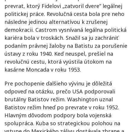
prevrat, ktorý Fidelovi „zatvoril dvere“ legálnej
politickej práce. Revolučná cesta bola pre neho
následne jedinou alternatívou k zrušenej
demokracii. Castrom vysnívaná legálna politická
kariéra bola v troskách. Snažil sa ju zachrániť
podaním právnej žaloby na Batistu za porušenie
ústavy z roku 1940. Keď neuspel, prešiel na
revolučnú cestu, ktorá vyústila útokom na
kasárne Moncada v roku 1953.
Pre pochopenie ďalšieho vývinu je dôležitá
odpoveď na otázku, prečo USA podporovali
brutálny Batistov režim. Washington uznal
Batistov režim hneď po prevrate v roku 1952.
Hlavným dôvodom podpory bola vojenská
spolupráca. Kuba so strategickou polohou na
vstupe do Mexického zálivu dostávala zbrane a