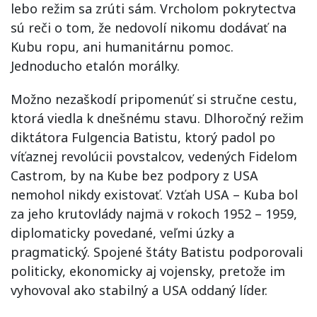
lebo režim sa zrúti sám. Vrcholom pokrytectva
sú reči o tom, že nedovolí nikomu dodávať na
Kubu ropu, ani humanitárnu pomoc.
Jednoducho etalón morálky.
Možno nezaškodí pripomenúť si stručne cestu,
ktorá viedla k dnešnému stavu. Dlhoročný režim
diktátora Fulgencia Batistu, ktorý padol po
víťaznej revolúcii povstalcov, vedených Fidelom
Castrom, by na Kube bez podpory z USA
nemohol nikdy existovať. Vzťah USA – Kuba bol
za jeho krutovlády najmä v rokoch 1952 – 1959,
diplomaticky povedané, veľmi úzky a
pragmatický. Spojené štáty Batistu podporovali
politicky, ekonomicky aj vojensky, pretože im
vyhovoval ako stabilný a USA oddaný líder.