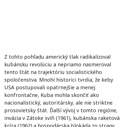
Z tohto pohľadu americký tlak radikalizoval
kubánsku revolúciu a nepriamo nasmeroval
tento štát na trajektóriu socialistického
spoločenstva. Mnohí historici tvrdia, že keby
USA postupovali opatrnejšie a menej
konfrontačne, Kuba mohla skončiť ako
nacionalistický, autoritársky, ale nie striktne
prosovietsky štát. Ďalší vývoj v tomto regióne,
invázia v Zátoke svíň (1961), kubánska raketová
kríza (1962) a hospodárska blokáda zo strany