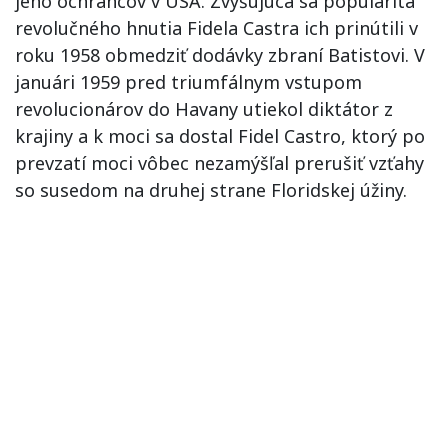
jeho ochrancov v USA. Zvyšujúca sa popularita
revolučného hnutia Fidela Castra ich prinútili v
roku 1958 obmedziť dodávky zbraní Batistovi. V
januári 1959 pred triumfálnym vstupom
revolucionárov do Havany utiekol diktátor z
krajiny a k moci sa dostal Fidel Castro, ktorý po
prevzatí moci vôbec nezamýšľal prerušiť vzťahy
so susedom na druhej strane Floridskej úžiny.