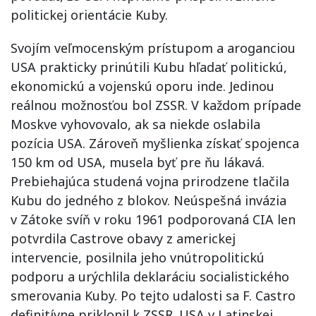
politickej orientácie Kuby.
Svojím veľmocenským prístupom a aroganciou
USA prakticky prinútili Kubu hľadať politickú,
ekonomickú a vojenskú oporu inde. Jedinou
reálnou možnosťou bol ZSSR. V každom prípade
Moskve vyhovovalo, ak sa niekde oslabila
pozícia USA. Zároveň myšlienka získať spojenca
150 km od USA, musela byť pre ňu lákavá.
Prebiehajúca studená vojna prirodzene tlačila
Kubu do jedného z blokov. Neúspešná invázia
v Zátoke svíň v roku 1961 podporovaná CIA len
potvrdila Castrove obavy z americkej
intervencie, posilnila jeho vnútropolitickú
podporu a urýchlila deklaráciu socialistického
smerovania Kuby. Po tejto udalosti sa F. Castro
definitívne priklonil k ZSSR. USA v Latinskej