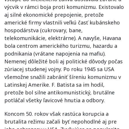
výcvik v rámci boja proti komunizmu. Existovalo
aj silné ekonomické prepojenie, pretože
americké firmy vlastnili veľkú časť kubánskeho
hospodárstva (cukrovary, bane,
telekomunikácie, elektrárne). A navyše, Havana
bola centrom amerického turizmu, hazardu a
podnikania (vrátane napojenia na mafiu).
Nemenej dôležité boli aj politické dôvody počas
zúriacej studenej vojny. Po roku 1945 sa USA
všemožne snažili zabrániť šíreniu komunizmu v
Latinskej Amerike. F. Batista sa im hodil,
pretože bol silne antikomunistický, brutálne
potláčal všetky ľavicové hnutia a odbory.
Koncom 50. rokov však rastúca korupcia a
brutalita režimu začali byť nepohodlné aj pre