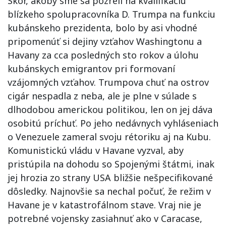
Skôr, akoby sme sa pozreli na kvalifikáciu
blízkeho spolupracovníka D. Trumpa na funkciu
kubánskeho prezidenta, bolo by asi vhodné
pripomenúť si dejiny vzťahov Washingtonu a
Havany za cca posledných sto rokov a úlohu
kubánskych emigrantov pri formovaní
vzájomných vzťahov. Trumpova chuť na ostrov
cigár nespadla z neba, ale je plne v súlade s
dlhodobou americkou politikou, len on jej dáva
osobitú príchuť. Po jeho nedávnych vyhláseniach
o Venezuele zameral svoju rétoriku aj na Kubu.
Komunistickú vládu v Havane vyzval, aby
pristúpila na dohodu so Spojenými štátmi, inak
jej hrozia zo strany USA bližšie nešpecifikované
dôsledky. Najnovšie sa nechal počuť, že režim v
Havane je v katastrofálnom stave. Vraj nie je
potrebné vojensky zasiahnuť ako v Caracase,