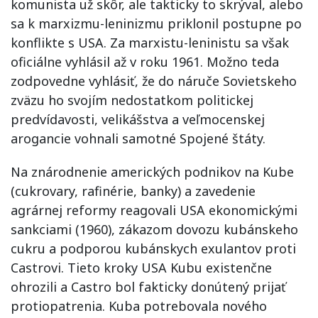
komunista už skôr, ale takticky to skrýval, alebo
sa k marxizmu-leninizmu priklonil postupne po
konflikte s USA. Za marxistu-leninistu sa však
oficiálne vyhlásil až v roku 1961. Možno teda
zodpovedne vyhlásiť, že do náruče Sovietskeho
zväzu ho svojím nedostatkom politickej
predvídavosti, velikášstva a veľmocenskej
arogancie vohnali samotné Spojené štáty.
Na znárodnenie amerických podnikov na Kube
(cukrovary, rafinérie, banky) a zavedenie
agrárnej reformy reagovali USA ekonomickými
sankciami (1960), zákazom dovozu kubánskeho
cukru a podporou kubánskych exulantov proti
Castrovi. Tieto kroky USA Kubu existenčne
ohrozili a Castro bol fakticky donútený prijať
protiopatrenia. Kuba potrebovala nového