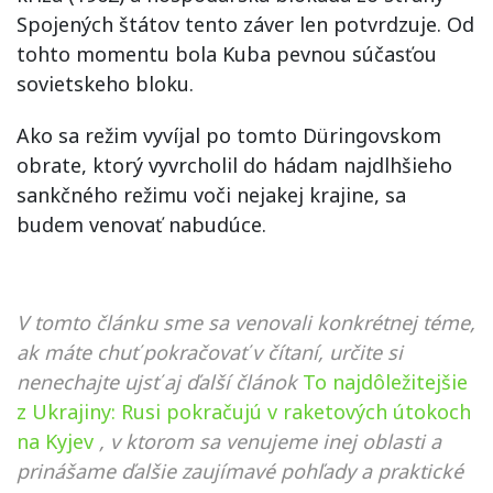
Spojených štátov tento záver len potvrdzuje. Od
tohto momentu bola Kuba pevnou súčasťou
sovietskeho bloku.
Ako sa režim vyvíjal po tomto Düringovskom
obrate, ktorý vyvrcholil do hádam najdlhšieho
sankčného režimu voči nejakej krajine, sa
budem venovať nabudúce.
V tomto článku sme sa venovali konkrétnej téme,
ak máte chuť pokračovať v čítaní, určite si
nenechajte ujsť aj ďalší článok
To najdôležitejšie
z Ukrajiny: Rusi pokračujú v raketových útokoch
na Kyjev
, v ktorom sa venujeme inej oblasti a
prinášame ďalšie zaujímavé pohľady a praktické