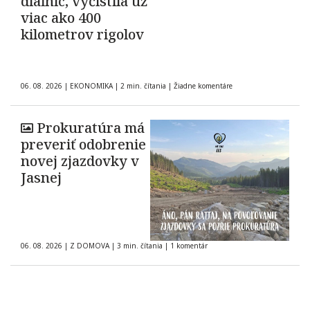
diaľnic, vyčistila už
viac ako 400
kilometrov rigolov
06. 08. 2026
|
EKONOMIKA
|
2 min. čítania
|
Žiadne komentáre
Prokuratúra má
preveriť odobrenie
novej zjazdovky v
Jasnej
06. 08. 2026
|
Z DOMOVA
|
3 min. čítania
|
1 komentár