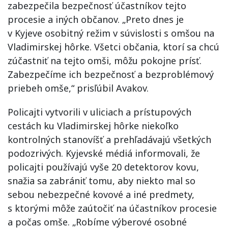
zabezpečila bezpečnosť účastníkov tejto
procesie a iných občanov. „Preto dnes je
v Kyjeve osobitný režim v súvislosti s omšou na
Vladimirskej hôrke. Všetci občania, ktorí sa chcú
zúčastniť na tejto omši, môžu pokojne prísť.
Zabezpečíme ich bezpečnosť a bezproblémový
priebeh omše,“ prisľúbil Avakov.
Policajti vytvorili v uliciach a prístupových
cestách ku Vladimirskej hôrke niekoľko
kontrolných stanovíšť a prehľadávajú všetkých
podozrivých. Kyjevské médiá informovali, že
policajti používajú vyše 20 detektorov kovu,
snažia sa zabrániť tomu, aby niekto mal so
sebou nebezpečné kovové a iné predmety,
s ktorými môže zaútočiť na účastníkov procesie
a počas omše. „Robíme výberové osobné