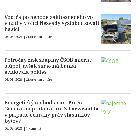
Vodiča po nehode zakliesneného vo
vozidle v obci Nesvady vyslobodzovali
hasiči
06. 08. 2026 |
Žiadne komentáre
Polročný zisk skupiny ČSOB mierne
stúpol, avšak samotná banka
evidovala pokles
06. 08. 2026 |
Žiadne komentáre
Energetický ombudsman: Prečo
Generálna prokuratúra SR nezasiahla
v prípade ochrany práv vlastníkov
bytov?
06. 08. 2026 |
1 komentár