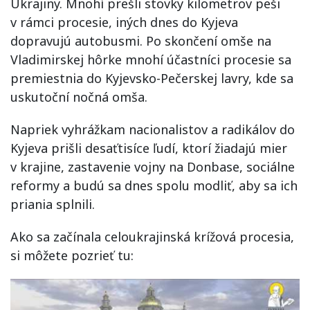
Ukrajiny. Mnohí prešli stovky kilometrov peši
v rámci procesie, iných dnes do Kyjeva
dopravujú autobusmi. Po skončení omše na
Vladimirskej hôrke mnohí účastníci procesie sa
premiestnia do Kyjevsko-Pečerskej lavry, kde sa
uskutoční nočná omša.
Napriek vyhrážkam nacionalistov a radikálov do
Kyjeva prišli desaťtisíce ľudí, ktorí žiadajú mier
v krajine, zastavenie vojny na Donbase, sociálne
reformy a budú sa dnes spolu modliť, aby sa ich
priania splnili.
Ako sa začínala celoukrajinská krížová procesia,
si môžete pozrieť tu: