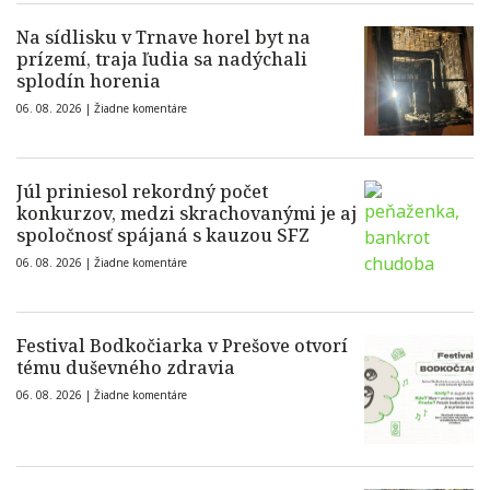
Na sídlisku v Trnave horel byt na
prízemí, traja ľudia sa nadýchali
splodín horenia
06. 08. 2026 |
Žiadne komentáre
Júl priniesol rekordný počet
konkurzov, medzi skrachovanými je aj
spoločnosť spájaná s kauzou SFZ
06. 08. 2026 |
Žiadne komentáre
Festival Bodkočiarka v Prešove otvorí
tému duševného zdravia
06. 08. 2026 |
Žiadne komentáre