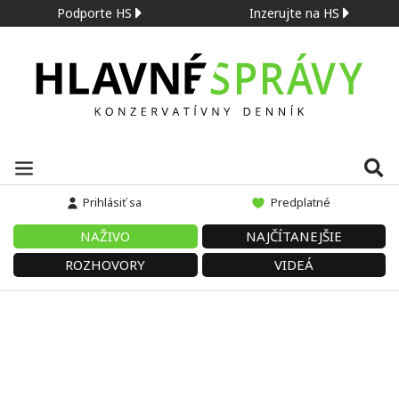
Podporte HS
Inzerujte na HS
Prihlásiť sa
Predplatné
NAŽIVO
NAJČÍTANEJŠIE
ROZHOVORY
VIDEÁ