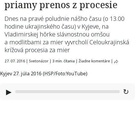
priamy prenos z procesie
Dnes na pravé poludnie nášho času (o 13.00
hodine ukrajinského času) v Kyjeve, na
Vladimirskej hôrke slávnostnou omšou
a modlitbami za mier vyvrcholí Celoukrajinská
krížová procesia za mier
27. 07. 2016
|
Svetonázor
|
3 min. čítania
|
Žiadne komentáre
|
Kyjev 27. júla 2016 (HSP/Foto:YouTube)
▶
↻