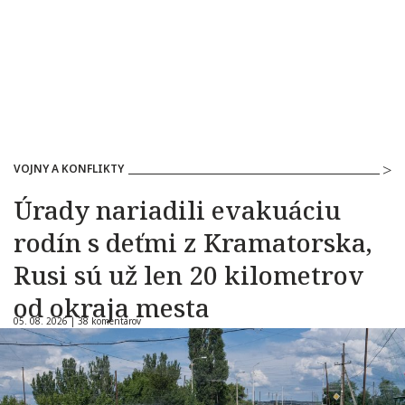
VOJNY A KONFLIKTY
Úrady nariadili evakuáciu
rodín s deťmi z Kramatorska,
Rusi sú už len 20 kilometrov
od okraja mesta
05. 08. 2026 |
38 komentárov