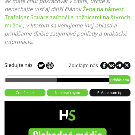
ak máte chuť pokračovať v čítaní, určite si
nenechajte ujsť aj ďalší článok
Žena na námestí
Trafalgar Square zaútočila nožnicami na štyroch
mužov
, v ktorom sa venujeme inej oblasti a
prinášame ďalšie zaujímavé pohľady a praktické
informácie.
Sledujte nás
Zdieľajte nás
Prihlásiť sa
Zdieľať link
Nahlásiť chybu
Pošlite nám tip