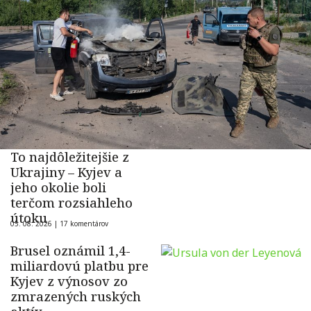
To najdôležitejšie z
Ukrajiny – Kyjev a
jeho okolie boli
terčom rozsiahleho
útoku
05. 08. 2026 |
17 komentárov
Brusel oznámil 1,4-
miliardovú platbu pre
Kyjev z výnosov zo
zmrazených ruských