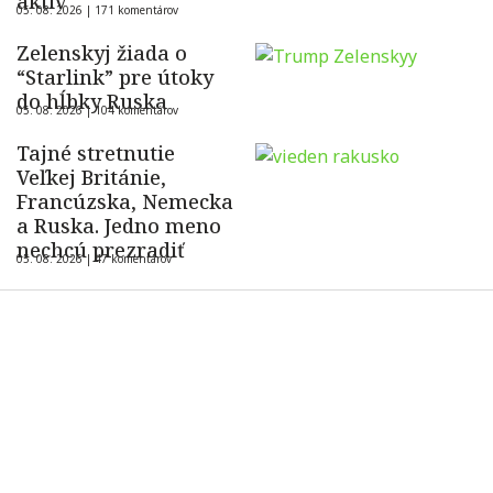
aktív
05. 08. 2026 |
171 komentárov
Zelenskyj žiada o
“Starlink” pre útoky
do hĺbky Ruska
05. 08. 2026 |
104 komentárov
Tajné stretnutie
Veľkej Británie,
Francúzska, Nemecka
a Ruska. Jedno meno
nechcú prezradiť
05. 08. 2026 |
47 komentárov