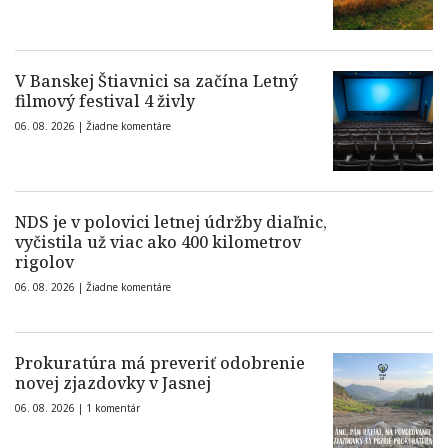
V Banskej Štiavnici sa začína Letný
filmový festival 4 živly
06. 08. 2026 |
Žiadne komentáre
NDS je v polovici letnej údržby diaľnic,
vyčistila už viac ako 400 kilometrov
rigolov
06. 08. 2026 |
Žiadne komentáre
Prokuratúra má preveriť odobrenie
novej zjazdovky v Jasnej
06. 08. 2026 |
1 komentár