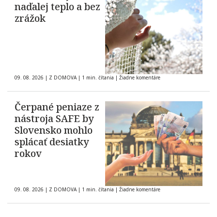
naďalej teplo a bez
zrážok
09. 08. 2026
|
Z DOMOVA
|
1 min. čítania
|
Žiadne komentáre
Čerpané peniaze z
nástroja SAFE by
Slovensko mohlo
splácať desiatky
rokov
09. 08. 2026
|
Z DOMOVA
|
1 min. čítania
|
Žiadne komentáre