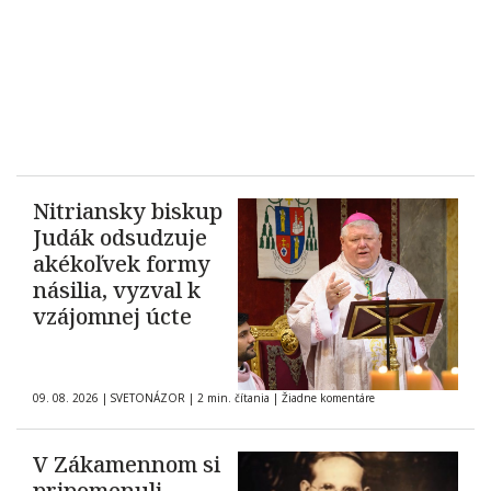
Nitriansky biskup
Judák odsudzuje
akékoľvek formy
násilia, vyzval k
vzájomnej úcte
09. 08. 2026
|
SVETONÁZOR
|
2 min. čítania
|
Žiadne komentáre
V Zákamennom si
pripomenuli