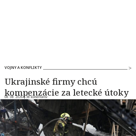
VOJNY A KONFLIKTY
Ukrajinské firmy chcú
kompenzácie za letecké útoky
08. 08. 2026 |
38 komentárov