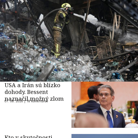
USA a Irán sú blízko
dohody. Bessent
naznačil možný zlom
07. 08. 2026 |
18 komentárov
Kto v skutočnosti