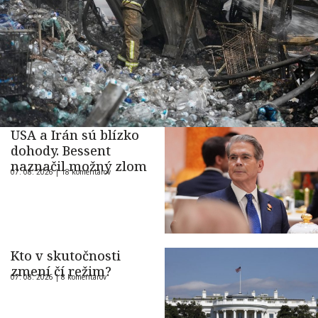
USA a Irán sú blízko
dohody. Bessent
naznačil možný zlom
07. 08. 2026 |
18 komentárov
Kto v skutočnosti
zmení čí režim?
07. 08. 2026 |
8 komentárov