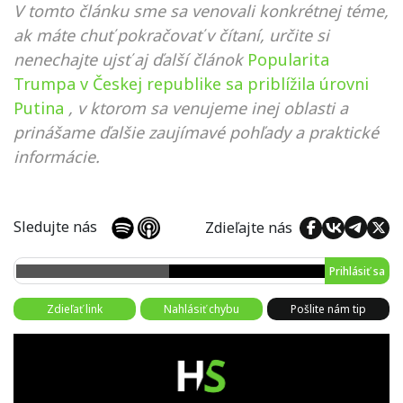
V tomto článku sme sa venovali konkrétnej téme,
ak máte chuť pokračovať v čítaní, určite si
nenechajte ujsť aj ďalší článok
Popularita
Trumpa v Českej republike sa priblížila úrovni
Putina
, v ktorom sa venujeme inej oblasti a
prinášame ďalšie zaujímavé pohľady a praktické
informácie.
Sledujte nás
Zdieľajte nás
Prihlásiť sa
Zdieľať link
Nahlásiť chybu
Pošlite nám tip