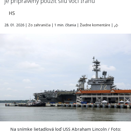
je pripravený použiť silu voči Iránu
HS
28. 01. 2026
|
Zo zahraničia
|
1 min. čítania
|
Žiadne komentáre
|
Na snímke lietadlová loď USS Abraham Lincoln / Foto: