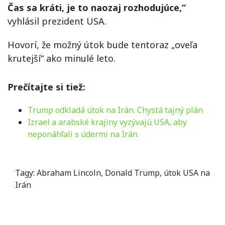
Čas sa kráti, je to naozaj rozhodujúce,“
vyhlásil prezident USA.
Hovorí, že možný útok bude tentoraz „oveľa
krutejší“ ako minulé leto.
Prečítajte si tiež:
Trump odkladá útok na Irán. Chystá tajný plán
Izrael a arabské krajiny vyzývajú USA, aby
neponáhľali s údermi na Irán
Tagy:
Abraham Lincoln
,
Donald Trump
,
útok USA na
Irán