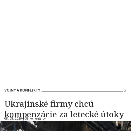
VOJNY A KONFLIKTY
Ukrajinské firmy chcú
kompenzácie za letecké útoky
08. 08. 2026 |
38 komentárov