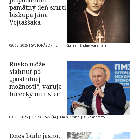
pamätný deň smrti
biskupa Jána
Vojtaššáka
09. 08. 2026
|
SVETONÁZOR
|
2 min. čítania
|
Žiadne komentáre
Rusko môže
siahnuť po
„poslednej
možnosti“, varuje
turecký minister
09. 08. 2026
|
ZO ZAHRANIČIA
|
1 min. čítania
|
91 komentárov
Dnes bude jasno,