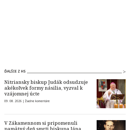
ĎALŠIE Z HS
Nitriansky biskup Judák odsudzuje
akékoľvek formy násilia, vyzval k
vzájomnej úcte
09. 08. 2026 |
Žiadne komentáre
V Zákamennom si pripomenuli
pamätný deň smrti biskupa Jána