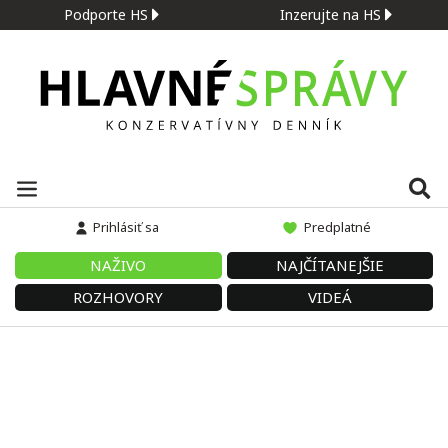
Podporte HS
Inzerujte na HS
Prihlásiť sa
Predplatné
NAŽIVO
NAJČÍTANEJŠIE
ROZHOVORY
VIDEÁ