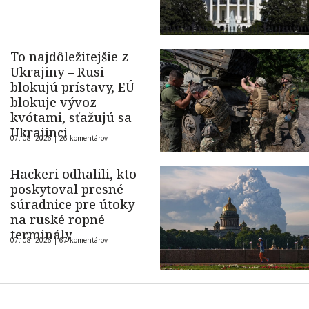
To najdôležitejšie z
Ukrajiny – Rusi
blokujú prístavy, EÚ
blokuje vývoz
kvótami, sťažujú sa
Ukrajinci
07. 08. 2026 |
26 komentárov
Hackeri odhalili, kto
poskytoval presné
súradnice pre útoky
na ruské ropné
terminály
07. 08. 2026 |
67 komentárov