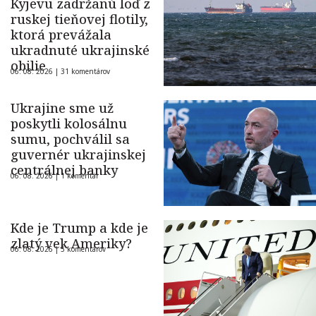
Kyjevu zadržanú loď z
ruskej tieňovej flotily,
ktorá prevážala
ukradnuté ukrajinské
obilie
06. 08. 2026 |
31 komentárov
Ukrajine sme už
poskytli kolosálnu
sumu, pochválil sa
guvernér ukrajinskej
centrálnej banky
06. 08. 2026 |
1 komentár
Kde je Trump a kde je
zlatý vek Ameriky?
06. 08. 2026 |
5 komentárov