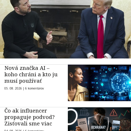
Nová značka AI –
koho chráni a kto ju
musí používať
05. 08. 2026 |
6 komentárov
Čo ak influencer
propaguje podvod?
Zisťovali sme viac
04. 08. 2026 |
6 komentárov