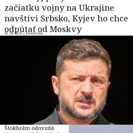
začiatku vojny na Ukrajine
navštívi Srbsko, Kyjev ho chce
odpútať od Moskvy
06. 08. 2026 |
4 komentáre
Štokholm odovzdá