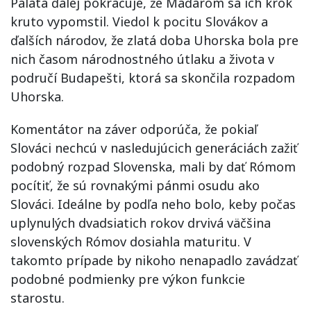
Palata ďalej pokračuje, že Maďarom sa ich krok
kruto vypomstil. Viedol k pocitu Slovákov a
ďalších národov, že zlatá doba Uhorska bola pre
nich časom národnostného útlaku a života v
područí Budapešti, ktorá sa skončila rozpadom
Uhorska.
Komentátor na záver odporúča, že pokiaľ
Slováci nechcú v nasledujúcich generáciách zažiť
podobný rozpad Slovenska, mali by dať Rómom
pocítiť, že sú rovnakými pánmi osudu ako
Slováci. Ideálne by podľa neho bolo, keby počas
uplynulých dvadsiatich rokov drvivá väčšina
slovenských Rómov dosiahla maturitu. V
takomto prípade by nikoho nenapadlo zavádzať
podobné podmienky pre výkon funkcie
starostu.