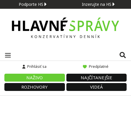
Podporte HS
Inzerujte na HS
Prihlásiť sa
Predplatné
NAŽIVO
NAJČÍTANEJŠIE
ROZHOVORY
VIDEÁ