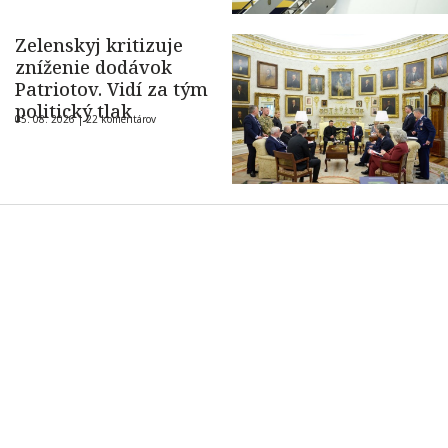
Zelenskyj kritizuje
zníženie dodávok
Patriotov. Vidí za tým
politický tlak
05. 08. 2026 |
22 komentárov