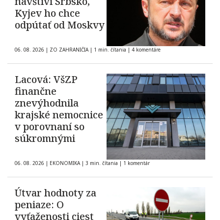
navštívi Srbsko,
Kyjev ho chce
odpútať od Moskvy
06. 08. 2026
|
ZO ZAHRANIČIA
|
1 min. čítania
|
4 komentáre
Lacová: VšZP
finančne
znevýhodnila
krajské nemocnice
v porovnaní so
súkromnými
06. 08. 2026
|
EKONOMIKA
|
3 min. čítania
|
1 komentár
Útvar hodnoty za
peniaze: O
vyťaženosti ciest