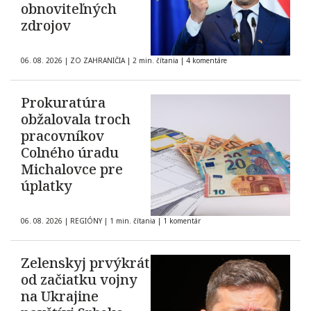
obnoviteľných
zdrojov
06. 08. 2026
|
ZO ZAHRANIČIA
|
2 min. čítania
|
4 komentáre
Prokuratúra
obžalovala troch
pracovníkov
Colného úradu
Michalovce pre
úplatky
06. 08. 2026
|
REGIÓNY
|
1 min. čítania
|
1 komentár
Zelenskyj prvýkrát
od začiatku vojny
na Ukrajine