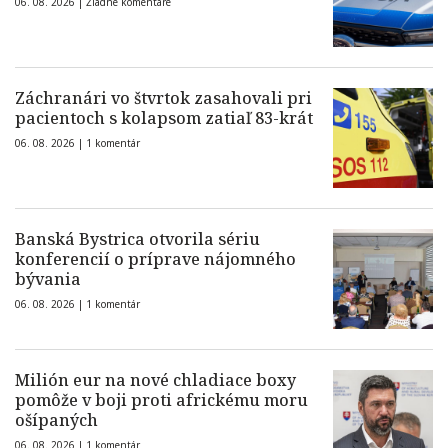
06. 08. 2026 |
Žiadne komentáre
Záchranári vo štvrtok zasahovali pri
pacientoch s kolapsom zatiaľ 83-krát
06. 08. 2026 |
1 komentár
Banská Bystrica otvorila sériu
konferencií o príprave nájomného
bývania
06. 08. 2026 |
1 komentár
Milión eur na nové chladiace boxy
pomôže v boji proti africkému moru
ošípaných
06. 08. 2026 |
1 komentár