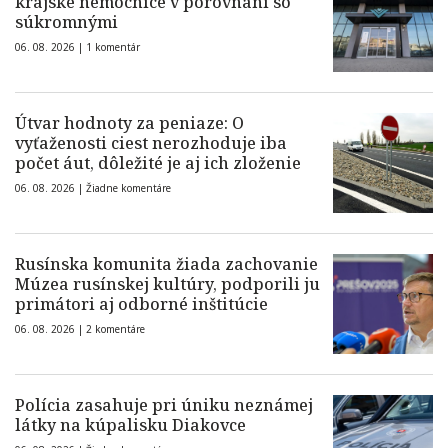
krajské nemocnice v porovnaní so
súkromnými
06. 08. 2026 |
1 komentár
Útvar hodnoty za peniaze: O
vyťaženosti ciest nerozhoduje iba
počet áut, dôležité je aj ich zloženie
06. 08. 2026 |
Žiadne komentáre
Rusínska komunita žiada zachovanie
Múzea rusínskej kultúry, podporili ju
primátori aj odborné inštitúcie
06. 08. 2026 |
2 komentáre
Polícia zasahuje pri úniku neznámej
látky na kúpalisku Diakovce