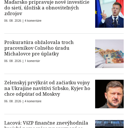
Maďarsko pripravuje nové investície
do sietí, úložísk a obnoviteľných
zdrojov
06. 08. 2026 |
4 komentáre
Prokuratúra obžalovala troch
pracovníkov Colného úradu
Michalovce pre úplatky
06. 08. 2026 |
1 komentár
Zelenskyj prvýkrát od začiatku vojny
na Ukrajine navštívi Srbsko, Kyjev ho
chce odpútať od Moskvy
06. 08. 2026 |
4 komentáre
Lacová: VšZP finančne znevýhodnila