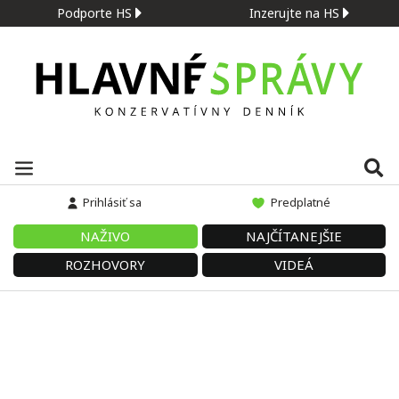
Podporte HS
Inzerujte na HS
Prihlásiť sa
Predplatné
NAŽIVO
NAJČÍTANEJŠIE
ROZHOVORY
VIDEÁ