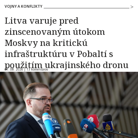
VOJNY A KONFLIKTY
Litva varuje pred
zinscenovaným útokom
Moskvy na kritickú
infraštruktúru v Pobaltí s
použitím ukrajinského dronu
07. 08. 2026 |
13 komentárov