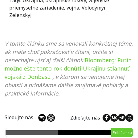
Tagy:
Ukrajina
,
ukrajinské rakety
,
vojenské
priemyselné zariadenie
,
vojna
,
Volodymyr
Zelenskyj
V tomto článku sme sa venovali konkrétnej téme,
ak máte chuť pokračovať v čítaní, určite si
nenechajte ujsť aj ďalší článok
Bloomberg: Putin
možno ešte tento rok donúti Ukrajinu stiahnuť
vojská z Donbasu
, v ktorom sa venujeme inej
oblasti a prinášame ďalšie zaujímavé pohľady a
praktické informácie.
Sledujte nás
Zdieľajte nás
Prihlásiť sa