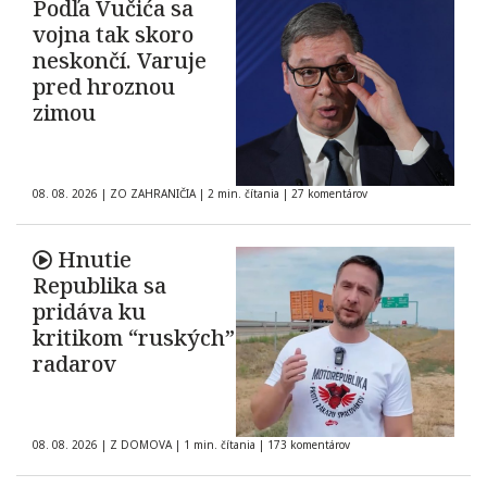
Podľa Vučića sa
vojna tak skoro
neskončí. Varuje
pred hroznou
zimou
08. 08. 2026
|
ZO ZAHRANIČIA
|
2 min. čítania
|
27 komentárov
Hnutie
Republika sa
pridáva ku
kritikom “ruských”
radarov
08. 08. 2026
|
Z DOMOVA
|
1 min. čítania
|
173 komentárov