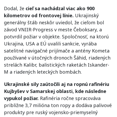
Dodal, že
cieľ sa nachádzal viac ako 900
kilometrov od frontovej línie.
Ukrajinský
generálny štáb neskôr uviedol, že cieľom bol
závod VNIIR-Progress v meste Čeboksary, a
potvrdil požiar v objekte. Spoločnosť, na ktorú
Ukrajina, USA a EÚ uvalili sankcie, vyrába
satelitné navigačné prijímače a antény Kometa
používané v útočných dronoch Šáhid, riadených
strelách Kalibr, balistických raketách Iskander-
M a riadených leteckých bombách.
Ukrajinské sily zaútočili aj na ropnú rafinériu
Kujbyšev v Samarskej oblasti, kde následne
vypukol požiar.
Rafinéria ročne spracováva
približne 3,7 milióna ton ropy a dodáva palivové
produkty pre ruský vojensko-priemyselný