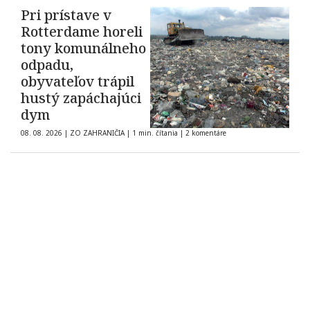
Pri prístave v
Rotterdame horeli
tony komunálneho
odpadu,
obyvateľov trápil
hustý zapáchajúci
dym
08. 08. 2026
|
ZO ZAHRANIČIA
|
1 min. čítania
|
2 komentáre