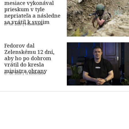
mesiace vykonával
prieskum v tyle
nepriateľa a následne
sa vrátil k svojim
07. 08. 2026 |
9 komentárov
Fedorov dal
Zelenskému 12 dní,
aby ho po dobrom
vrátil do kresla
ministra obrany
07. 08. 2026 |
12 komentárov