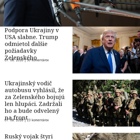
Podpora Ukrajiny v
USA slabne. Trump
odmietol ďalšie
požiadavky
Zelenského
07. 08. 2026 |
50 komentárov
Ukrajinský vodič
autobusu vyhlásil, že
za Zelenského bojujú
len hlupáci. Zadržali
ho a bude odvelený
na front
07. 08. 2026 |
23 komentárov
Ruský vojak štyri