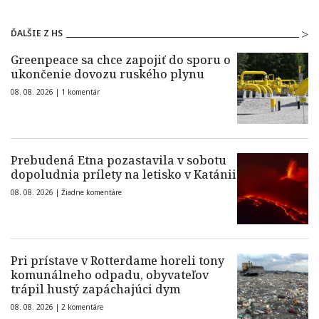
ĎALŠIE Z HS
Greenpeace sa chce zapojiť do sporu o
ukončenie dovozu ruského plynu
08. 08. 2026 |
1 komentár
Prebudená Etna pozastavila v sobotu
dopoludnia prílety na letisko v Katánii
08. 08. 2026 |
Žiadne komentáre
Pri prístave v Rotterdame horeli tony
komunálneho odpadu, obyvateľov
trápil hustý zapáchajúci dym
08. 08. 2026 |
2 komentáre