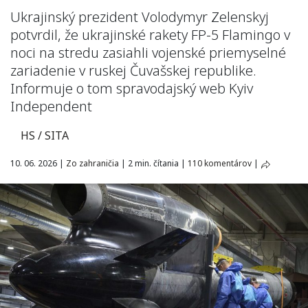
Ukrajinský prezident Volodymyr Zelenskyj
potvrdil, že ukrajinské rakety FP-5 Flamingo v
noci na stredu zasiahli vojenské priemyselné
zariadenie v ruskej Čuvašskej republike.
Informuje o tom spravodajský web Kyiv
Independent
HS / SITA
10. 06. 2026
|
Zo zahraničia
|
2 min. čítania
|
110 komentárov
|