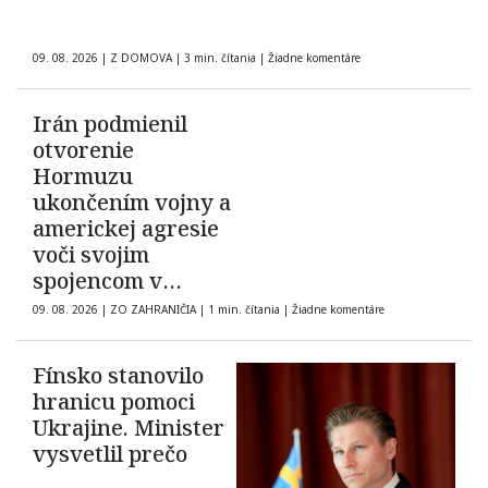
09. 08. 2026
|
Z DOMOVA
|
3 min. čítania
|
Žiadne komentáre
Irán podmienil
otvorenie
Hormuzu
ukončením vojny a
americkej agresie
voči svojim
spojencom v
regióne
09. 08. 2026
|
ZO ZAHRANIČIA
|
1 min. čítania
|
Žiadne komentáre
Fínsko stanovilo
hranicu pomoci
Ukrajine. Minister
vysvetlil prečo