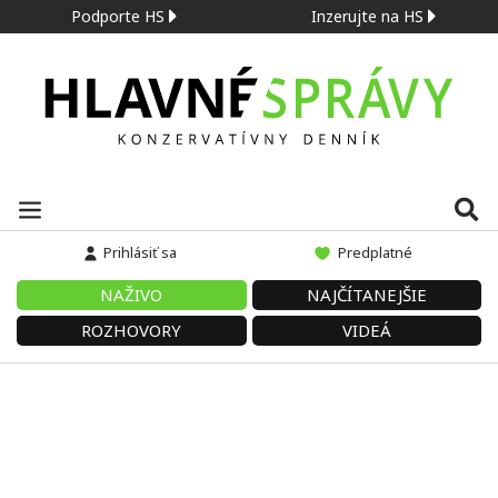
Podporte HS
Inzerujte na HS
Prihlásiť sa
Predplatné
NAŽIVO
NAJČÍTANEJŠIE
ROZHOVORY
VIDEÁ