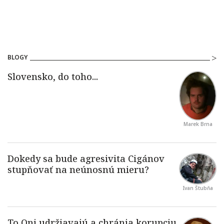
BLOGY
Marek Brna
Ivan Štubňa