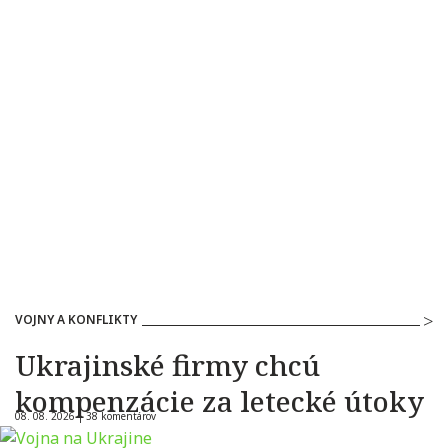
VOJNY A KONFLIKTY
Ukrajinské firmy chcú
kompenzácie za letecké útoky
08. 08. 2026 |
38 komentárov