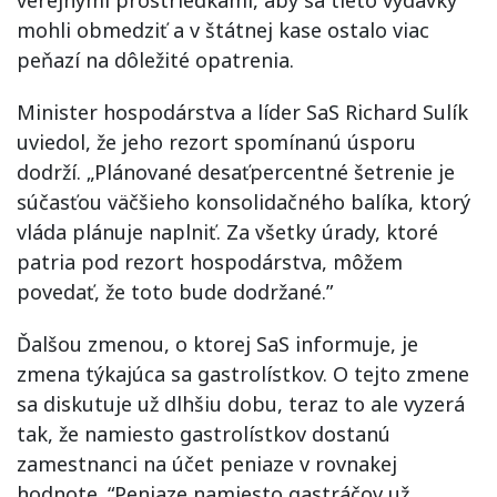
verejnými prostriedkami, aby sa tieto výdavky
mohli obmedziť a v štátnej kase ostalo viac
peňazí na dôležité opatrenia.
Minister hospodárstva a líder SaS Richard Sulík
uviedol, že jeho rezort spomínanú úsporu
dodrží. „Plánované desaťpercentné šetrenie je
súčasťou väčšieho konsolidačného balíka, ktorý
vláda plánuje naplniť. Za všetky úrady, ktoré
patria pod rezort hospodárstva, môžem
povedať, že toto bude dodržané.”
Ďalšou zmenou, o ktorej SaS informuje, je
zmena týkajúca sa gastrolístkov. O tejto zmene
sa diskutuje už dlhšiu dobu, teraz to ale vyzerá
tak, že namiesto gastrolístkov dostanú
zamestnanci na účet peniaze v rovnakej
hodnote. “Peniaze namiesto gastráčov už