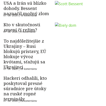
USA a Irán sú blízko
dohody. Bessent
naznačil možný zlom
07. 08. 2026 |
18 komentárov
Kto v skutočnosti
zmení čí režim?
07. 08. 2026 |
8 komentárov
To najdôležitejšie z
Ukrajiny – Rusi
blokujú prístavy, EÚ
blokuje vývoz
kvótami, sťažujú sa
Ukrajinci
07. 08. 2026 |
26 komentárov
Hackeri odhalili, kto
poskytoval presné
súradnice pre útoky
na ruské ropné
terminály
07. 08. 2026 |
69 komentárov