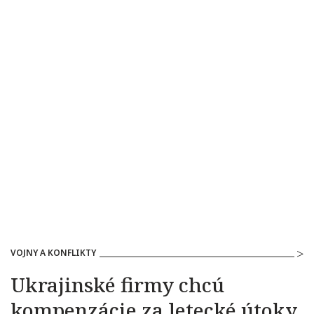
VOJNY A KONFLIKTY
Ukrajinské firmy chcú
kompenzácie za letecké útoky