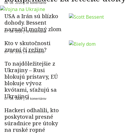
08. 08. 2026 |
38 komentárov
USA a Irán sú blízko
dohody. Bessent
naznačil možný zlom
07. 08. 2026 |
18 komentárov
Kto v skutočnosti
zmení čí režim?
07. 08. 2026 |
8 komentárov
To najdôležitejšie z
Ukrajiny – Rusi
blokujú prístavy, EÚ
blokuje vývoz
kvótami, sťažujú sa
Ukrajinci
07. 08. 2026 |
26 komentárov
Hackeri odhalili, kto
poskytoval presné
súradnice pre útoky
na ruské ropné