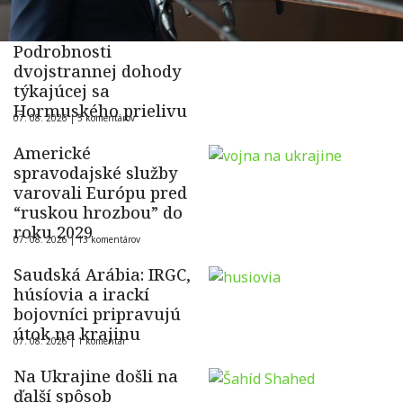
Podrobnosti
dvojstrannej dohody
týkajúcej sa
Hormuského prielivu
07. 08. 2026 |
5 komentárov
Americké
spravodajské služby
varovali Európu pred
“ruskou hrozbou” do
roku 2029
07. 08. 2026 |
13 komentárov
Saudská Arábia: IRGC,
húsíovia a irackí
bojovníci pripravujú
útok na krajinu
07. 08. 2026 |
1 komentár
Na Ukrajine došli na
ďalší spôsob