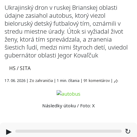
Ukrajinský dron v ruskej Brianskej oblasti
údajne zasiahol autobus, ktorý viezol
bieloruský detský futbalový tím, oznámili v
stredu miestne úrady. Útok si vyžiadal život
ženy, ktorá tím sprevádzala, a zranenia
šiestich ľudí, medzi nimi štyroch detí, uviedol
gubernátor oblasti Jegor Kovaľčuk
HS / SITA
17. 06. 2026
|
Zo zahraničia
|
1 min. čítania
|
91 komentárov
|
Následky útoku / Foto: X
▶
↻