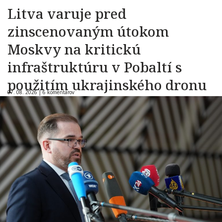
Litva varuje pred
zinscenovaným útokom
Moskvy na kritickú
infraštruktúru v Pobaltí s
použitím ukrajinského dronu
07. 08. 2026 |
6 komentárov