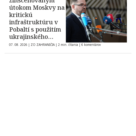
zinscenovaným
útokom Moskvy na
kritickú
infraštruktúru v
Pobaltí s použitím
ukrajinského
dronu
07. 08. 2026
|
ZO ZAHRANIČIA
|
2 min. čítania
|
6 komentárov