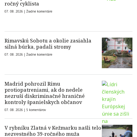
ročný cyklista
07. 08. 2026 |
Žiadne komentáre
Rimavskú Sobotu a okolie zasiahla
silná búrka, padali stromy
07. 08. 2026 |
Žiadne komentáre
Madrid pohrozil Rímu
protiopatreniami, ak do nedele
nezruší diskriminačné hraničné
kontroly španielskych občanov
07. 08. 2026 |
5 komentárov
V rybníku Zlatná v Kežmarku našli telo
nezvestného 39-ročného muža