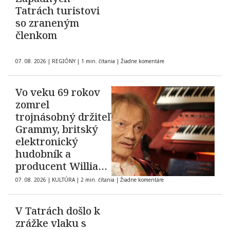
Tatrách turistovi
so zraneným
členkom
07. 08. 2026
|
REGIÓNY
|
1 min. čítania
|
Žiadne komentáre
Vo veku 69 rokov
zomrel
trojnásobný držiteľ
Grammy, britský
elektronický
hudobník a
producent William
Orbit
07. 08. 2026
|
KULTÚRA
|
2 min. čítania
|
Žiadne komentáre
V Tatrách došlo k
zrážke vlaku s