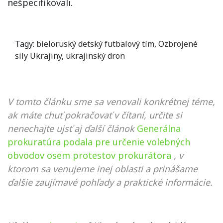
nešpecifikovali.
Tagy:
bieloruský detský futbalový tím
,
Ozbrojené
sily Ukrajiny
,
ukrajinský dron
V tomto článku sme sa venovali konkrétnej téme,
ak máte chuť pokračovať v čítaní, určite si
nenechajte ujsť aj ďalší článok
Generálna
prokuratúra podala pre určenie volebných
obvodov osem protestov prokurátora
, v
ktorom sa venujeme inej oblasti a prinášame
ďalšie zaujímavé pohľady a praktické informácie.