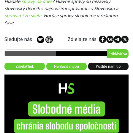
Hľadáte
správy na dnes
? Hlavné správy sú nezávislý
slovenský denník s najnovšími správami zo Slovenska a
správami zo sveta
. Horúce správy sledujeme v reálnom
čase.
Sledujte nás
Zdieľajte nás
Prihlásiť sa
Zdieľať link
Nahlásiť chybu
Pošlite nám tip