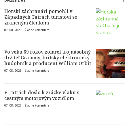
ĎALŠIE Z HS
Horskí záchranári pomohli v
Západných Tatrách turistovi so
zraneným členkom
07. 08. 2026 |
Žiadne komentáre
Vo veku 69 rokov zomrel trojnásobný
držiteľ Grammy, britský elektronický
hudobník a producent William Orbit
07. 08. 2026 |
Žiadne komentáre
V Tatrách došlo k zrážke vlaku s
cestným motorovým vozidlom
07. 08. 2026 |
Žiadne komentáre