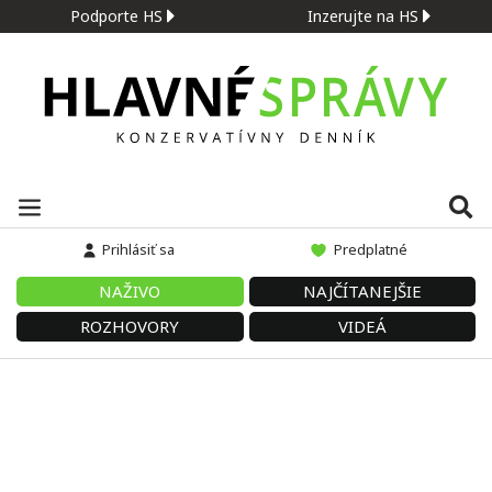
Podporte HS
Inzerujte na HS
Prihlásiť sa
Predplatné
NAŽIVO
NAJČÍTANEJŠIE
ROZHOVORY
VIDEÁ