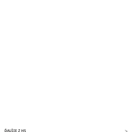
ĎALŠIE Z HS