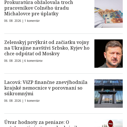
Prokuratúra obžalovala troch
pracovníkov Colného úradu
Michalovce pre úplatky
06. 08. 2026 |
1 komentár
Zelenskyj prvýkrát od začiatku vojny
na Ukrajine navštívi Srbsko, Kyjev ho
chce odpútať od Moskvy
06. 08. 2026 |
6 komentárov
Lacová: VšZP finančne znevýhodnila
krajské nemocnice v porovnaní so
súkromnými
06. 08. 2026 |
1 komentár
Útvar hodnoty za peniaze: O