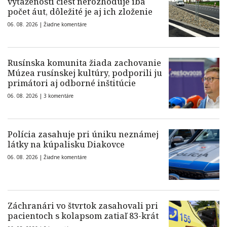
vyťaženosti ciest nerozhoduje iba
počet áut, dôležité je aj ich zloženie
06. 08. 2026 |
Žiadne komentáre
Rusínska komunita žiada zachovanie
Múzea rusínskej kultúry, podporili ju
primátori aj odborné inštitúcie
06. 08. 2026 |
3 komentáre
Polícia zasahuje pri úniku neznámej
látky na kúpalisku Diakovce
06. 08. 2026 |
Žiadne komentáre
Záchranári vo štvrtok zasahovali pri
pacientoch s kolapsom zatiaľ 83-krát