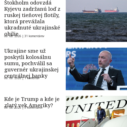
Štokholm odovzdá
Kyjevu zadržanú loď z
ruskej tieňovej flotily,
ktorá prevážala
ukradnuté ukrajinské
obilie
06. 08. 2026 |
31 komentárov
Ukrajine sme už
poskytli kolosálnu
sumu, pochválil sa
guvernér ukrajinskej
centrálnej banky
06. 08. 2026 |
1 komentár
Kde je Trump a kde je
zlatý vek Ameriky?
06. 08. 2026 |
5 komentárov