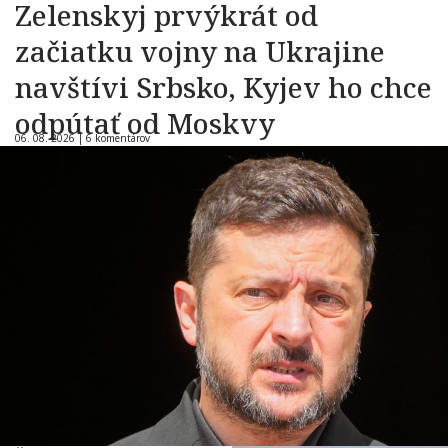
Zelenskyj prvýkrát od
začiatku vojny na Ukrajine
navštívi Srbsko, Kyjev ho chce
odpútať od Moskvy
06. 08. 2026 |
6 komentárov