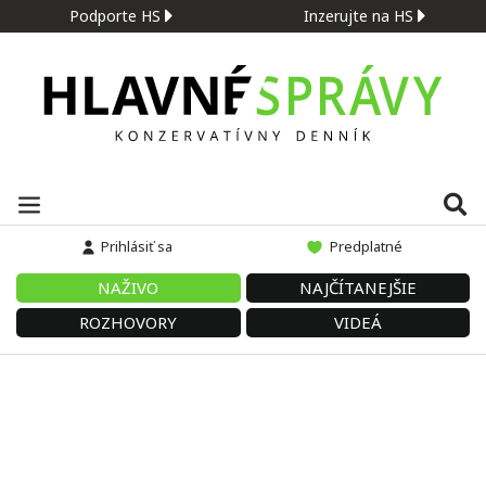
Podporte HS
Inzerujte na HS
Prihlásiť sa
Predplatné
NAŽIVO
NAJČÍTANEJŠIE
ROZHOVORY
VIDEÁ