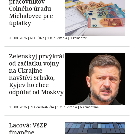
pracovníkov
Colného úradu
Michalovce pre
úplatky
06. 08. 2026
|
REGIÓNY
|
1 min. čítania
|
1 komentár
Zelenskyj prvýkrát
od začiatku vojny
na Ukrajine
navštívi Srbsko,
Kyjev ho chce
odpútať od Moskvy
06. 08. 2026
|
ZO ZAHRANIČIA
|
1 min. čítania
|
6 komentárov
Lacová: VšZP
finančne