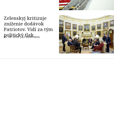
Zelenskyj kritizuje
zníženie dodávok
Patriotov. Vidí za tým
politický tlak
05. 08. 2026 |
22 komentárov