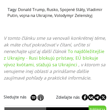
Tagy:
Donald Trump
,
Rusko
,
Spojené štáty
,
Vladimir
Putin
,
vojna na Ukrajine
,
Volodymyr Zelenskyj
V tomto článku sme sa venovali konkrétnej téme,
ak máte chuť pokračovať v čítaní, určite si
nenechajte ujsť aj ďalší článok
To najdôležitejšie
z Ukrajiny - Rusi blokujú prístavy, EÚ blokuje
vývoz kvótami, sťažujú sa Ukrajinci
, v ktorom sa
venujeme inej oblasti a prinášame ďalšie
zaujímavé pohľady a praktické informácie.
Sledujte nás
Zdieľajte nás
Prihlásiť sa