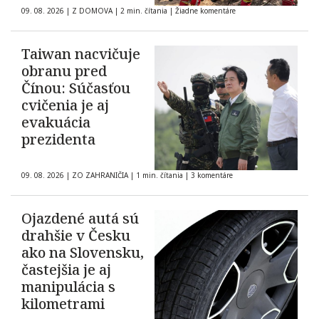
09. 08. 2026
|
Z DOMOVA
|
2 min. čítania
|
Žiadne komentáre
Taiwan nacvičuje
obranu pred
Čínou: Súčasťou
cvičenia je aj
evakuácia
prezidenta
09. 08. 2026
|
ZO ZAHRANIČIA
|
1 min. čítania
|
3 komentáre
Ojazdené autá sú
drahšie v Česku
ako na Slovensku,
častejšia je aj
manipulácia s
kilometrami