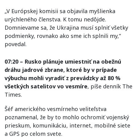
„V Európskej komisii sa objavila myšlienka
urýchleného členstva. K tomu nedôjde.
Domnievame sa, že Ukrajina musí splniť všetky
podmienky, rovnako ako sme ich splnili my,“
povedal.
07:20 – Rusko plánuje umiestniť na obežnú
dráhu jadrové zbrane, ktoré by v prípade
výbuchu mohli vyradiť z prevádzky až 80 %
všetkých satelitov vo vesmíre
, píše denník The
Times.
Šéf amerického vesmírneho veliteľstva
poznamenal, že by to mohlo ochromiť vojenský
prieskum, komunikáciu, internet, mobilné siete
a GPS po celom svete.