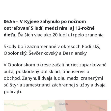
06:55 – V Kyjeve zahynulo po nočnom
ostreľovaní 5 ľudí, medzi nimi aj 12-ročné
dieťa.
Ďalších viac ako 20 ľudí utrpelo zranenia.
Škody boli zaznamenané v okresoch Podilský,
Obolonský, Ševčenkovský a Desniansky.
V Obolonskom okrese začali horieť zaparkované
autá, poškodený bol sklad, pneuservis a
obchod. Zahynuli dvaja ľudia, medzi zranenými
sú štyria zamestnanci záchrannej služby a dvaja
policajti.