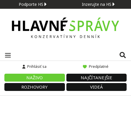
Podporte HS
Inzerujte na HS
Prihlásiť sa
Predplatné
NAŽIVO
NAJČÍTANEJŠIE
ROZHOVORY
VIDEÁ