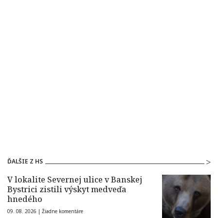
ĎALŠIE Z HS
V lokalite Severnej ulice v Banskej
Bystrici zistili výskyt medveďa
hnedého
09. 08. 2026 |
Žiadne komentáre