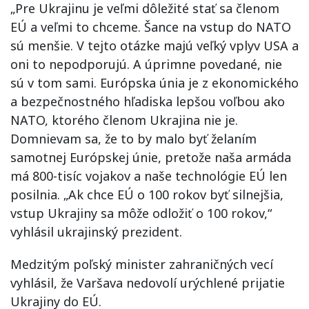
„Pre Ukrajinu je veľmi dôležité stať sa členom
EÚ a veľmi to chceme. Šance na vstup do NATO
sú menšie. V tejto otázke majú veľký vplyv USA a
oni to nepodporujú. A úprimne povedané, nie
sú v tom sami. Európska únia je z ekonomického
a bezpečnostného hľadiska lepšou voľbou ako
NATO, ktorého členom Ukrajina nie je.
Domnievam sa, že to by malo byť želaním
samotnej Európskej únie, pretože naša armáda
má 800-tisíc vojakov a naše technológie EÚ len
posilnia. „Ak chce EÚ o 100 rokov byť silnejšia,
vstup Ukrajiny sa môže odložiť o 100 rokov,“
vyhlásil ukrajinský prezident.
Medzitým poľský minister zahraničných vecí
vyhlásil, že Varšava nedovolí urýchlené prijatie
Ukrajiny do EÚ.