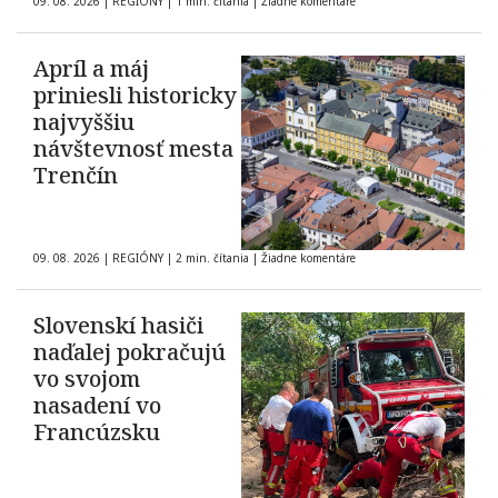
09. 08. 2026
|
REGIÓNY
|
1 min. čítania
|
Žiadne komentáre
Apríl a máj
priniesli historicky
najvyššiu
návštevnosť mesta
Trenčín
09. 08. 2026
|
REGIÓNY
|
2 min. čítania
|
Žiadne komentáre
Slovenskí hasiči
naďalej pokračujú
vo svojom
nasadení vo
Francúzsku