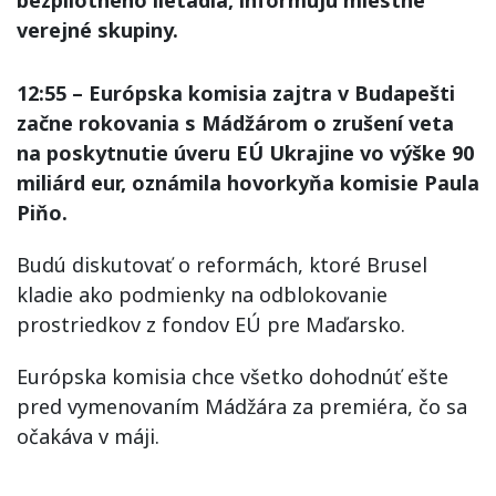
bezpilotného lietadla, informujú miestne
verejné skupiny.
12:55 – Európska komisia zajtra v Budapešti
začne rokovania s Mádžárom o zrušení veta
na poskytnutie úveru EÚ Ukrajine vo výške 90
miliárd eur, oznámila hovorkyňa komisie Paula
Piňo.
Budú diskutovať o reformách, ktoré Brusel
kladie ako podmienky na odblokovanie
prostriedkov z fondov EÚ pre Maďarsko.
Európska komisia chce všetko dohodnúť ešte
pred vymenovaním Mádžára za premiéra, čo sa
očakáva v máji.