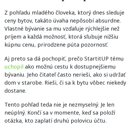
Z pohľadu mladého človeka, ktorý dnes sleduje
ceny bytov, takáto úvaha nepôsobí absurdne.
Vlastné bývanie sa mu vzďaľuje rýchlejšie než
príjem a každá možnosť, ktorá sľubuje nižšiu
kúpnu cenu, prirodzene púta pozornosť.
Aj preto sa dá pochopiť, prečo StartitUP tému
uchopil
ako možnú cestu k dostupnejšiemu
bývaniu. Jeho čitateľ často nerieši, ako si udržať
dom v starobe. Rieši, či sa k bytu vôbec niekedy
dostane.
Tento pohľad teda nie je nezmyselný. Je len
neúplný. Končí sa v momente, keď sa položí
otázka, kto zaplatí druhú polovicu účtu.