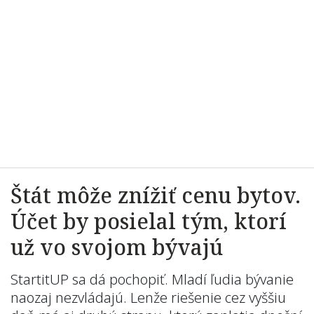
Štát môže znížiť cenu bytov.
Účet by posielal tým, ktorí
už vo svojom bývajú
StartitUP sa dá pochopiť. Mladí ľudia bývanie
naozaj nezvládajú. Lenže riešenie cez vyššiu