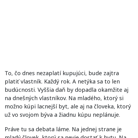
To, čo dnes nezaplatí kupujúci, bude zajtra
platiť vlastník. Každý rok. A netýka sa to len
budúcnosti. Vyššia daň by dopadla okamžite aj
na dnešných vlastníkov. Na mladého, ktorý si
možno kúpi lacnejší byt, ale aj na človeka, ktorý
už vo svojom býva a žiadnu kúpu neplánuje.
Práve tu sa debata láme. Na jednej strane je
mladý človek, ktorý sa nevie dostať k bytu. Na