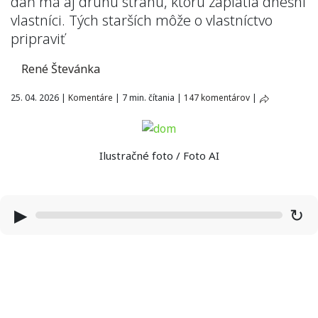
daň má aj druhú stranu, ktorú zaplatia dnešní
vlastníci. Tých starších môže o vlastníctvo
pripraviť
René Števánka
25. 04. 2026
|
Komentáre
|
7 min. čítania
|
147 komentárov
|
Ilustračné foto / Foto AI
▶
↻