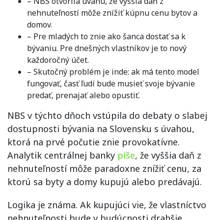
– NBS otvorila úvahu, že vyššia daň z
nehnuteľností môže znížiť kúpnu cenu bytov a
domov.
– Pre mladých to znie ako šanca dostať sa k
bývaniu. Pre dnešných vlastníkov je to nový
každoročný účet.
– Skutočný problém je inde: ak má tento model
fungovať, časť ľudí bude musieť svoje bývanie
predať, prenajať alebo opustiť.
NBS v týchto dňoch vstúpila do debaty o slabej
dostupnosti bývania na Slovensku s úvahou,
ktorá na prvé počutie znie provokatívne.
Analytik centrálnej banky
píše
, že vyššia daň z
nehnuteľností môže paradoxne znížiť cenu, za
ktorú sa byty a domy kupujú alebo predávajú.
Logika je známa. Ak kupujúci vie, že vlastníctvo
nehnuteľnosti bude v budúcnosti drahšie,