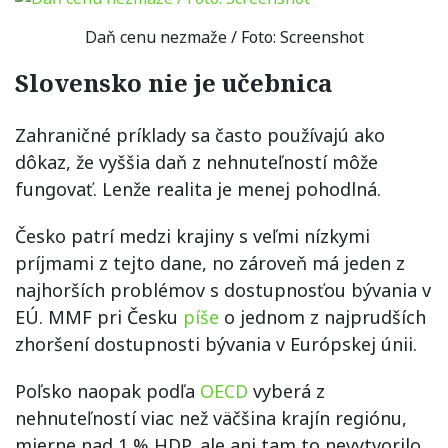
Daň cenu nezmaže / Foto: Screenshot
Slovensko nie je učebnica
Zahraničné príklady sa často používajú ako
dôkaz, že vyššia daň z nehnuteľností môže
fungovať. Lenže realita je menej pohodlná.
Česko patrí medzi krajiny s veľmi nízkymi
príjmami z tejto dane, no zároveň má jeden z
najhorších problémov s dostupnosťou bývania v
EÚ. MMF pri Česku
píše
o jednom z najprudších
zhoršení dostupnosti bývania v Európskej únii.
Poľsko naopak podľa
OECD
vyberá z
nehnuteľností viac než väčšina krajín regiónu,
mierne nad 1 % HDP, ale ani tam to nevytvorilo