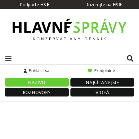
Podporte HS
Inzerujte na HS
Prihlásiť sa
Predplatné
NAŽIVO
NAJČÍTANEJŠIE
ROZHOVORY
VIDEÁ