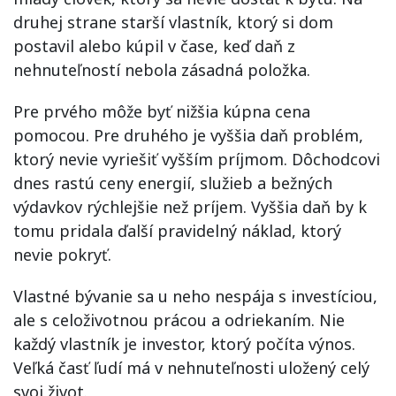
druhej strane starší vlastník, ktorý si dom
postavil alebo kúpil v čase, keď daň z
nehnuteľností nebola zásadná položka.
Pre prvého môže byť nižšia kúpna cena
pomocou. Pre druhého je vyššia daň problém,
ktorý nevie vyriešiť vyšším príjmom. Dôchodcovi
dnes rastú ceny energií, služieb a bežných
výdavkov rýchlejšie než príjem. Vyššia daň by k
tomu pridala ďalší pravidelný náklad, ktorý
nevie pokryť.
Vlastné bývanie sa u neho nespája s investíciou,
ale s celoživotnou prácou a odriekaním. Nie
každý vlastník je investor, ktorý počíta výnos.
Veľká časť ľudí má v nehnuteľnosti uložený celý
svoj život.