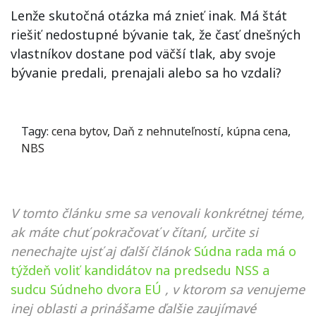
Lenže skutočná otázka má znieť inak. Má štát
riešiť nedostupné bývanie tak, že časť dnešných
vlastníkov dostane pod väčší tlak, aby svoje
bývanie predali, prenajali alebo sa ho vzdali?
Tagy:
cena bytov
,
Daň z nehnuteľností
,
kúpna cena
,
NBS
V tomto článku sme sa venovali konkrétnej téme,
ak máte chuť pokračovať v čítaní, určite si
nenechajte ujsť aj ďalší článok
Súdna rada má o
týždeň voliť kandidátov na predsedu NSS a
sudcu Súdneho dvora EÚ
, v ktorom sa venujeme
inej oblasti a prinášame ďalšie zaujímavé