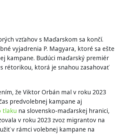
obrých vzťahov s Maďarskom sa končí.
bné vyjadrenia P. Magyara, ktoré sa ešte
bnej kampane. Budúci maďarský premiér
 s rétorikou, ktorá je snahou zasahovať
dením, že Viktor Orbán mal v roku 2023
čas predvolebnej kampane aj
 tlaku
na slovensko-maďarskej hranici,
izovala v roku 2023 zvoz migrantov na
yužiť v rámci volebnej kampane na