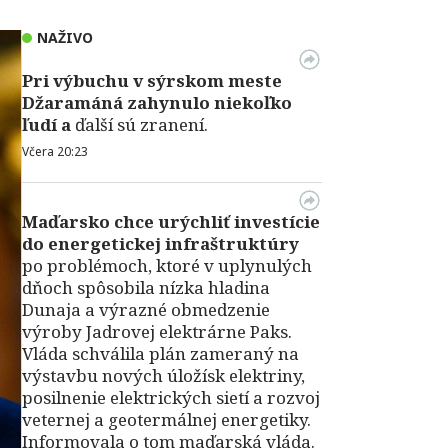
NAŽIVO
Pri výbuchu v
sýrskom meste
Džaramáná zahynulo niekoľko
ľudí a
ďalší sú zranení.
Včera 20:23
Maďarsko chce urýchliť investície
do energetickej infraštruktúry
po problémoch, ktoré v uplynulých
dňoch spôsobila nízka hladina
Dunaja a výrazné obmedzenie
výroby Jadrovej elektrárne Paks.
Vláda schválila plán zameraný na
výstavbu nových úložísk elektriny,
posilnenie elektrických sietí a rozvoj
veternej a geotermálnej energetiky.
Informovala o tom maďarská vláda.