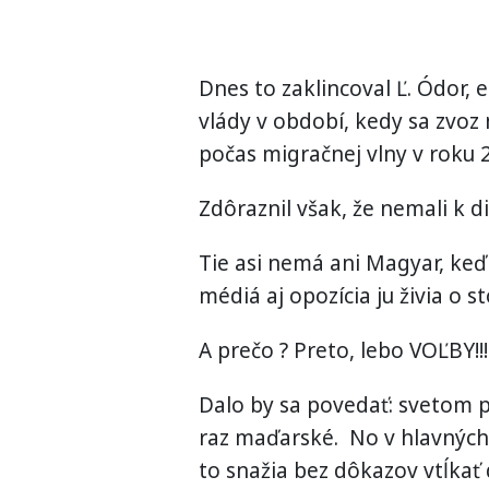
Dnes to zaklincoval Ľ. Ódor,
vlády v období, kedy sa zvoz 
počas migračnej vlny v roku 20
Zdôraznil však, že nemali k d
Tie asi nemá ani Magyar, keď 
médiá aj opozícia ju živia o st
A prečo ? Preto, lebo VOĽBY!!!
Dalo by sa povedať: svetom po
raz maďarské. No v hlavných 
to snažia bez dôkazov vtĺkať 