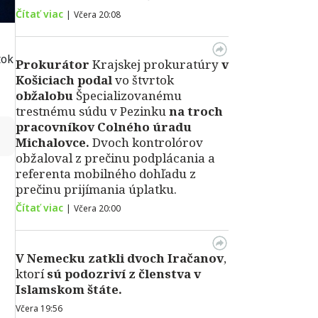
Čítať viac
|
Včera 20:08
tok
Prokurátor
Krajskej prokuratúry
v
Košiciach podal
vo štvrtok
obžalobu
Špecializovanému
trestnému súdu v Pezinku
na troch
pracovníkov Colného úradu
↻
Michalovce.
Dvoch kontrolórov
obžaloval z prečinu podplácania a
referenta mobilného dohľadu z
prečinu prijímania úplatku.
Čítať viac
|
Včera 20:00
V Nemecku zatkli dvoch Iračanov
,
ktorí
sú podozriví z členstva v
Islamskom štáte.
Včera 19:56