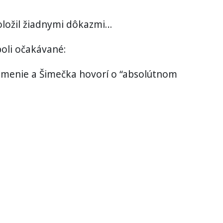
oložil žiadnymi dôkazmi…
boli očakávané:
ámenie a Šimečka hovorí o “absolútnom