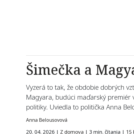
Šimečka a Magya
Vyzerá to tak, že obdobie dobrých v
Magyara, budúci maďarský premiér vš
politiky. Uviedla to politička Anna B
Anna Belousovová
20. 04. 2026
|
Z domova
|
3 min. čítania
|
15