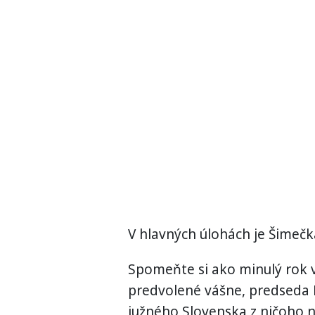
V hlavných úlohách je Šimečk
Spomeňte si ako minulý rok 
predvolené vášne, predseda 
južného Slovenska z ničoho n