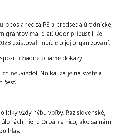
 europoslanec za PS a predseda úradníckej
migrantov mal diať. Ódor pripustil, že
23 existovali indície o jej organizovaní.
ispozícii žiadne priame dôkazy!
ich neuviedol. No kauza je na svete a
o šesť.
litiky vždy hýbu voľby. Raz slovenské,
úlohách nie je Orbán a Fico, ako sa nám
do hláv.