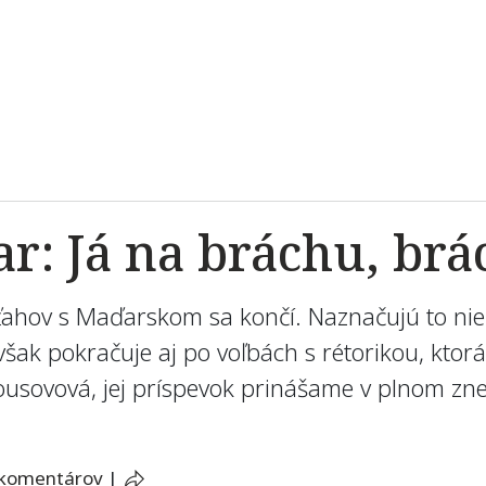
r: Já na bráchu, br
zťahov s Maďarskom sa končí. Naznačujú to nie
ak pokračuje aj po voľbách s rétorikou, ktorá
elousovová, jej príspevok prinášame v plnom zn
 komentárov
|