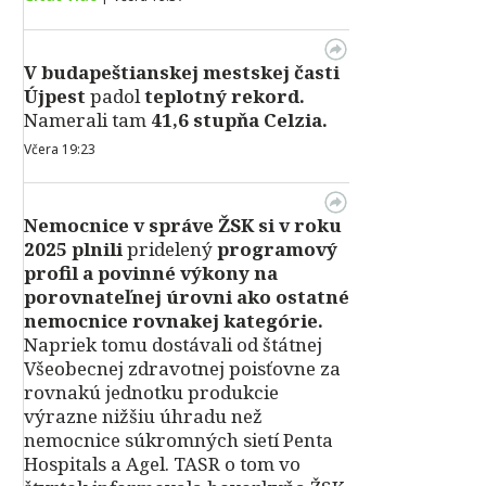
V
budapeštianskej mestskej časti
Újpest
padol
teplotný rekord.
Namerali tam
41,6 stupňa Celzia.
Včera 19:23
Nemocnice v správe ŽSK si v roku
2025 plnili
pridelený
programový
profil a povinné výkony na
porovnateľnej úrovni ako ostatné
nemocnice rovnakej kategórie.
Napriek tomu dostávali od štátnej
Všeobecnej zdravotnej poisťovne za
rovnakú jednotku produkcie
výrazne nižšiu úhradu než
nemocnice súkromných sietí Penta
Hospitals a Agel. TASR o tom vo