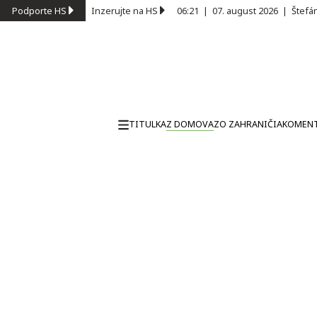
Podporte HS
Inzerujte na HS
06:21
|
07. august 2026
|
Štefá
TITULKA
Z DOMOVA
ZO ZAHRANIČIA
KOMEN