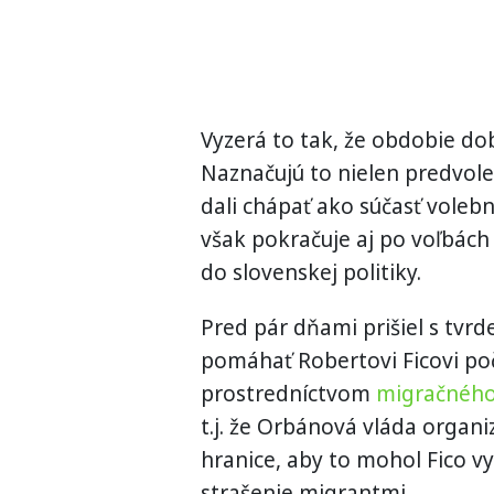
Vyzerá to tak, že obdobie d
Naznačujú to nielen predvole
dali chápať ako súčasť vole
však pokračuje aj po voľbách
do slovenskej politiky.
Pred pár dňami prišiel s tvr
pomáhať Robertovi Ficovi po
prostredníctvom
migračného
t.j. že Orbánová vláda organ
hranice, aby to mohol Fico v
strašenie migrantmi.