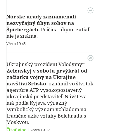
Nórske úrady zaznamenali
nezvyčajný úhyn sobov na
Špicbergách.
Príčina úhynu zatiaľ
nie je známa.
Včera 19:45
Ukrajinský prezident Volodymyr
Zelenskyj v sobotu prvýkrát od
začiatku vojny na Ukrajine
navštívi Srbsko
, oznámil vo štvrtok
agentúre AFP vysokopostavený
ukrajinský predstaviteľ. Návšteva
má podľa Kyjeva výrazný
symbolický význam vzhľadom na
tradične úzke vzťahy Belehradu s
Moskvou.
Čítať viac
|
Včera 19:37