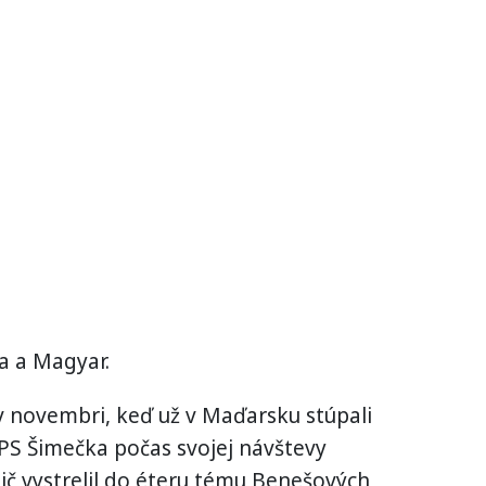
a a Magyar.
v novembri, keď už v Maďarsku stúpali
PS Šimečka počas svojej návštevy
ič vystrelil do éteru tému Benešových