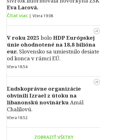
štvrtok informovala hovorkyňa ŽSK
Eva Lacová.
Čítať viac
|
Včera 19:08
V roku 2025
bolo
HDP
Európskej
únie ohodnotené na 18,8 bilióna
eur.
Slovensko sa umiestnilo desiate
od konca v rámci EÚ.
Včera 18:54
Ľudskoprávne organizácie
obvinili Izrael z útoku na
libanonskú novinárku
Amál
Chalílovú.
Včera 18:52
ZOBRAZIŤ VŠETKY