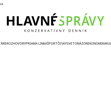
nia
TÁRE
ROZHOVORY
PRIAMA LINKA
ŠPORT
ČESKY
SVETONÁZOR
EKONOMIKA
KU