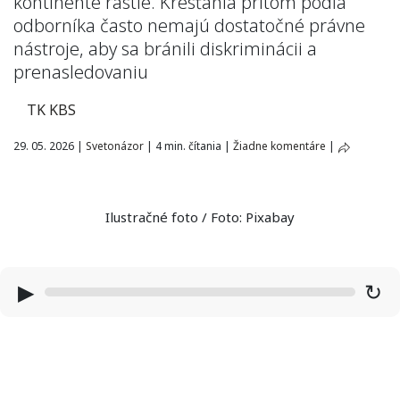
kontinente rastie. Kresťania pritom podľa
odborníka často nemajú dostatočné právne
nástroje, aby sa bránili diskriminácii a
prenasledovaniu
TK KBS
29. 05. 2026
|
Svetonázor
|
4 min. čítania
|
Žiadne komentáre
|
Ilustračné foto / Foto: Pixabay
▶
↻