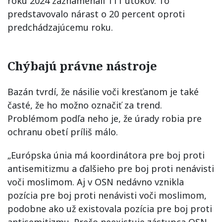
roku 2024 zaznamenali 111 útokov. To
predstavovalo nárast o 20 percent oproti
predchádzajúcemu roku.
Chýbajú právne nástroje
Bazán tvrdí, že násilie voči kresťanom je také
časté, že ho možno označiť za trend.
Problémom podľa neho je, že úrady robia pre
ochranu obetí príliš málo.
„Európska únia má koordinátora pre boj proti
antisemitizmu a ďalšieho pre boj proti nenávisti
voči moslimom. Aj v OSN nedávno vznikla
pozícia pre boj proti nenávisti voči moslimom,
podobne ako už existovala pozícia pre boj proti