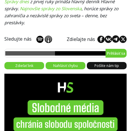
Správy dnes
z prvej ruky prináša hlavný denník Hlavné
správy.
Najnovšie správy zo Slovenska
, horúce správy zo
zahraničia a nezávislé správy zo sveta – denne, bez
prestávky.
Sledujte nás
Zdieľajte nás
Prihlásiť sa
Zdieľať link
Nahlásiť chybu
Pošlite nám tip