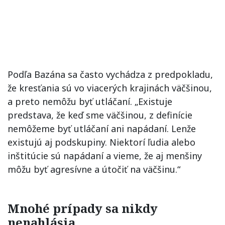
Podľa Bazána sa často vychádza z predpokladu,
že kresťania sú vo viacerých krajinách väčšinou,
a preto nemôžu byť utláčaní. „Existuje
predstava, že keď sme väčšinou, z definície
nemôžeme byť utláčaní ani napádaní. Lenže
existujú aj podskupiny. Niektorí ľudia alebo
inštitúcie sú napádaní a vieme, že aj menšiny
môžu byť agresívne a útočiť na väčšinu.“
Mnohé prípady sa nikdy
nenahlásia