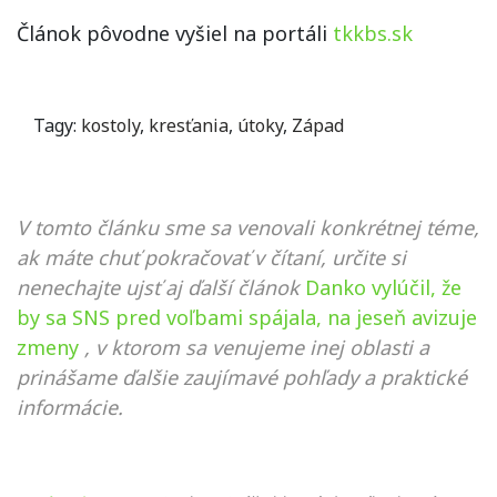
Článok pôvodne vyšiel na portáli
tkkbs.sk
Tagy:
kostoly
,
kresťania
,
útoky
,
Západ
V tomto článku sme sa venovali konkrétnej téme,
ak máte chuť pokračovať v čítaní, určite si
nenechajte ujsť aj ďalší článok
Danko vylúčil, že
by sa SNS pred voľbami spájala, na jeseň avizuje
zmeny
, v ktorom sa venujeme inej oblasti a
prinášame ďalšie zaujímavé pohľady a praktické
informácie.