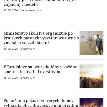
západ aj v nedeľu
08. 08. 2026 |
Žiadne komentáre
Ministerstvo školstva organizuje po
krajských mestách vysvetľujúce turné o
zmenách vo vzdelávaní
08. 08. 2026 |
2 komentáre
V Bratislave sa tvoria kolóny v každom
smere k festivalu Lovestream
08. 08. 2026 |
2 komentáre
Po nočnom požiari viacerých domov
vyhlásila obec Braväcovo mimoriadnu