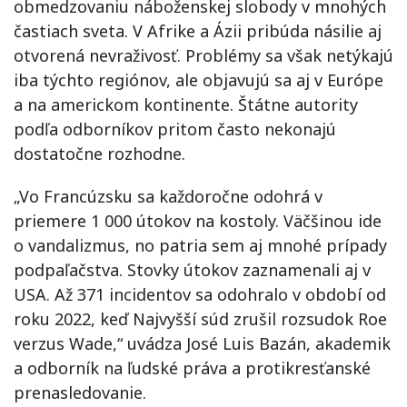
obmedzovaniu náboženskej slobody v mnohých
častiach sveta. V Afrike a Ázii pribúda násilie aj
otvorená nevraživosť. Problémy sa však netýkajú
iba týchto regiónov, ale objavujú sa aj v Európe
a na americkom kontinente. Štátne autority
podľa odborníkov pritom často nekonajú
dostatočne rozhodne.
„Vo Francúzsku sa každoročne odohrá v
priemere 1 000 útokov na kostoly. Väčšinou ide
o vandalizmus, no patria sem aj mnohé prípady
podpaľačstva. Stovky útokov zaznamenali aj v
USA. Až 371 incidentov sa odohralo v období od
roku 2022, keď Najvyšší súd zrušil rozsudok Roe
verzus Wade,“ uvádza José Luis Bazán, akademik
a odborník na ľudské práva a protikresťanské
prenasledovanie.