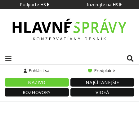
Podporte HS
Inzerujte na HS
Prihlásiť sa
Predplatné
NAŽIVO
NAJČÍTANEJŠIE
ROZHOVORY
VIDEÁ