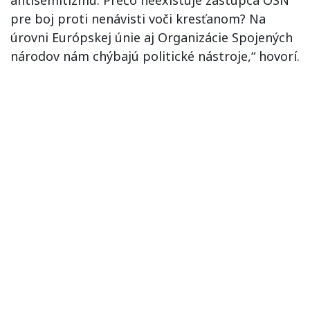
antisemitizmu. Prečo neexistuje zástupca OSN
pre boj proti nenávisti voči kresťanom? Na
úrovni Európskej únie aj Organizácie Spojených
národov nám chýbajú politické nástroje,“ hovorí.