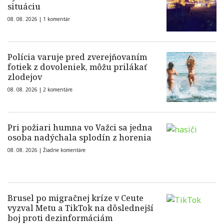
situáciu
08. 08. 2026 |
1 komentár
Polícia varuje pred zverejňovaním
fotiek z dovoleniek, môžu prilákať
zlodejov
08. 08. 2026 |
2 komentáre
Pri požiari humna vo Važci sa jedna
osoba nadýchala splodín z horenia
08. 08. 2026 |
Žiadne komentáre
Brusel po migračnej kríze v Ceute
vyzval Metu a TikTok na dôslednejší
boj proti dezinformáciám