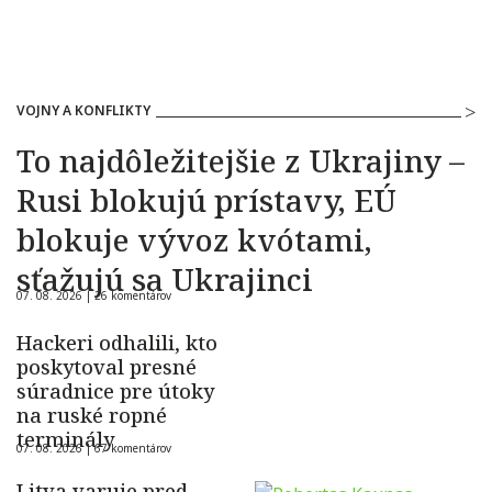
VOJNY A KONFLIKTY
To najdôležitejšie z Ukrajiny –
Rusi blokujú prístavy, EÚ
blokuje vývoz kvótami,
sťažujú sa Ukrajinci
07. 08. 2026 |
26 komentárov
Hackeri odhalili, kto
poskytoval presné
súradnice pre útoky
na ruské ropné
terminály
07. 08. 2026 |
67 komentárov
Litva varuje pred