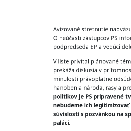
Avizované stretnutie nadväz
O neúčasti zástupcov PS info
podpredseda EP a vedúci dele
V liste privítal plánované té
prekáža diskusia v prítomnost
minulosti právoplatne odsúde
hanobenia národa, rasy a pr
politikov je PS pripravené t
nebudeme ich legitimizovať 
súvislosti s pozvánkou na s
paláci.