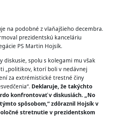
uje na podobné z vlaňajšieho decembra.
rmoval prezidentskú kanceláriu
gácie PS Martin Hojsík.
my diskusie, spolu s kolegami mu však
i „politikov, ktorí boli v nedávnej
ní za extrémistické trestné činy
esvedčenia“.
Deklaruje, že takýchto
vrdo konfrontovať v diskusiách. „No
týmto spôsobom,“ zdôraznil Hojsík v
poločné stretnutie v prezidentskom