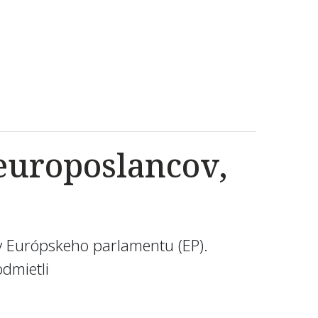
 europoslancov,
ov Európskeho parlamentu (EP).
dmietli