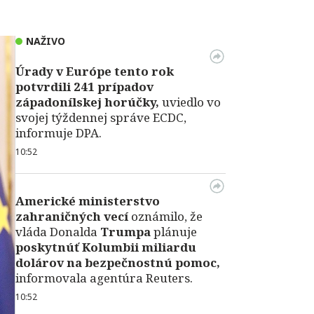
NAŽIVO
Úrady v Európe tento rok
potvrdili 241 prípadov
západonílskej horúčky,
uviedlo vo
svojej týždennej správe ECDC,
informuje DPA.
10:52
Americké ministerstvo
zahraničných vecí
oznámilo, že
vláda Donalda
Trumpa
plánuje
poskytnúť Kolumbii miliardu
dolárov na bezpečnostnú pomoc,
informovala agentúra Reuters.
10:52