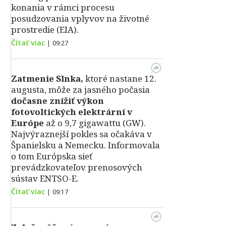
konania v rámci procesu
posudzovania vplyvov na životné
prostredie (EIA).
Čítať viac
|
09:27
Zatmenie Slnka,
ktoré nastane 12.
augusta, môže za jasného počasia
dočasne znížiť výkon
fotovoltických elektrární v
Európe
až o 9,7 gigawattu (GW).
Najvýraznejší pokles sa očakáva v
Španielsku a Nemecku. Informovala
o tom Európska sieť
prevádzkovateľov prenosových
sústav ENTSO-E.
Čítať viac
|
09:17