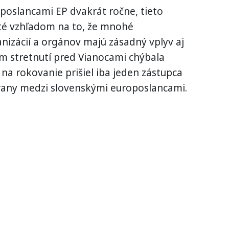
 poslancami EP dvakrát ročne, tieto
ité vzhľadom na to, že mnohé
izácií a orgánov majú zásadný vplyv aj
om stretnutí pred Vianocami chýbala
na rokovanie prišiel iba jeden zástupca
trany medzi slovenskými europoslancami.