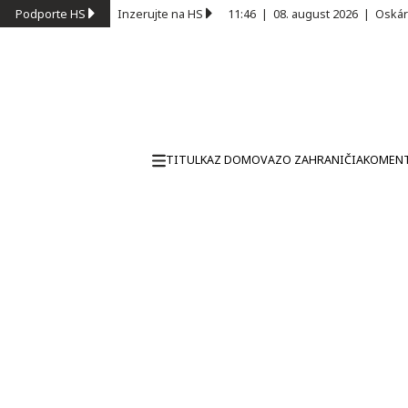
Podporte HS
Inzerujte na HS
11:46
|
08. august 2026
|
Oskár
TITULKA
Z DOMOVA
ZO ZAHRANIČIA
KOMEN