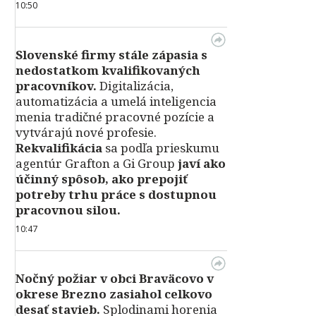
10:50
Slovenské firmy stále zápasia s
nedostatkom kvalifikovaných
pracovníkov.
Digitalizácia,
automatizácia a umelá inteligencia
menia tradičné pracovné pozície a
vytvárajú nové profesie.
Rekvalifikácia
sa podľa prieskumu
agentúr Grafton a Gi Group
javí ako
účinný spôsob, ako prepojiť
potreby trhu práce s dostupnou
pracovnou silou.
10:47
Nočný požiar v obci Braväcovo v
okrese Brezno zasiahol celkovo
desať stavieb.
Splodinami horenia