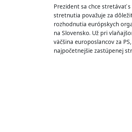
Prezident sa chce stretávať s
stretnutia považuje za dôlež
rozhodnutia európskych organ
na Slovensko. Už pri vlaňajš
väčšina europoslancov za PS, 
najpočetnejšie zastúpenej s