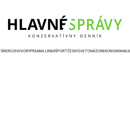
TÁRE
ROZHOVORY
PRIAMA LINKA
ŠPORT
ČESKY
SVETONÁZOR
EKONOMIKA
KU