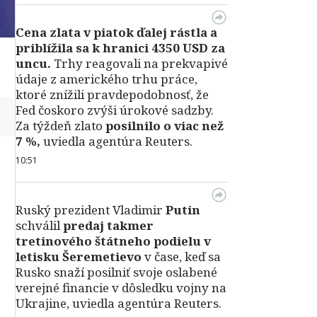
Cena zlata v piatok ďalej rástla a
priblížila sa k hranici 4350 USD za
uncu.
Trhy reagovali na prekvapivé
údaje z amerického trhu práce,
ktoré znížili pravdepodobnosť, že
Fed čoskoro zvýši úrokové sadzby.
↻
Za týždeň zlato
posilnilo o viac než
7 %,
uviedla agentúra Reuters.
10:51
Ruský prezident Vladimir
Putin
schválil
predaj takmer
tretinového štátneho podielu v
letisku Šeremetievo
v čase, keď sa
Rusko snaží posilniť svoje oslabené
verejné financie v dôsledku vojny na
Ukrajine, uviedla agentúra Reuters.