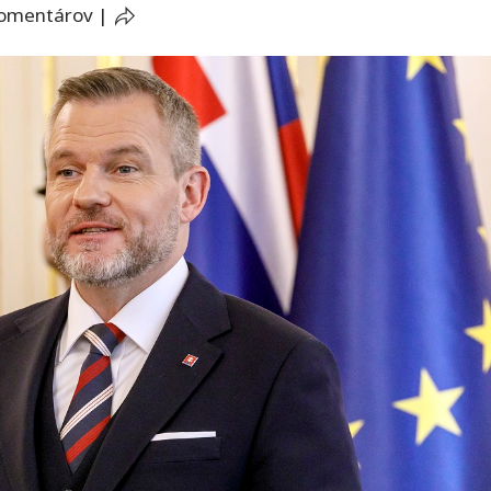
komentárov
|