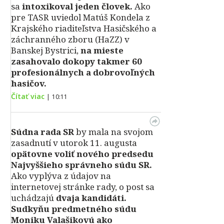
sa
intoxikoval jeden človek.
Ako
pre TASR uviedol Matúš Kondela z
Krajského riaditeľstva Hasičského a
záchranného zboru (HaZZ) v
Banskej Bystrici,
na mieste
zasahovalo dokopy takmer 60
profesionálnych a dobrovoľných
hasičov.
Čítať viac
|
10:11
Súdna rada SR
by mala na svojom
zasadnutí v utorok 11. augusta
opätovne voliť nového predsedu
Najvyššieho správneho súdu SR.
Ako vyplýva z údajov na
internetovej stránke rady, o post sa
uchádzajú
dvaja kandidáti.
Sudkyňu predmetného súdu
Moniku Valašikovú ako