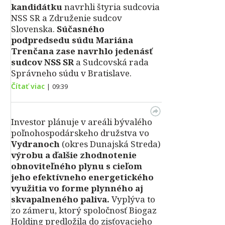
kandidátku
navrhli štyria sudcovia
NSS SR a Združenie sudcov
Slovenska.
Súčasného
podpredsedu súdu Mariána
Trenčana zase navrhlo jedenásť
sudcov NSS SR
a Sudcovská rada
Správneho súdu v Bratislave.
Čítať viac
|
09:39
Investor plánuje v areáli bývalého
poľnohospodárskeho družstva vo
Vydranoch
(okres Dunajská Streda)
výrobu a ďalšie zhodnotenie
obnoviteľného plynu s cieľom
jeho efektívneho energetického
využitia vo forme plynného aj
skvapalneného paliva.
Vyplýva to
zo zámeru, ktorý spoločnosť Biogaz
Holding predložila do zisťovacieho