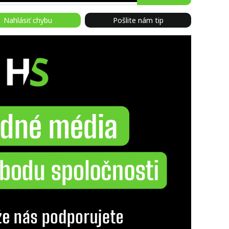
Nahlásiť chybu
Pošlite nám tip