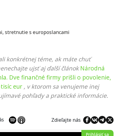
ni
,
stretnutie s europoslancami
li konkrétnej téme, ak máte chuť
nenechajte ujsť aj ďalší článok
Národná
a. Dve finančné firmy prišli o povolenie,
isíc eur
, v ktorom sa venujeme inej
ujímavé pohľady a praktické informácie.
 nás
Zdieľajte nás
Prihlásiť sa