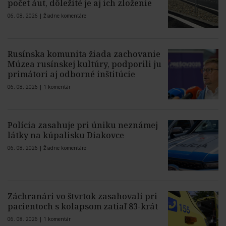
počet áut, dôležité je aj ich zloženie
06. 08. 2026 |
Žiadne komentáre
Rusínska komunita žiada zachovanie
Múzea rusínskej kultúry, podporili ju
primátori aj odborné inštitúcie
06. 08. 2026 |
1 komentár
Polícia zasahuje pri úniku neznámej
látky na kúpalisku Diakovce
06. 08. 2026 |
Žiadne komentáre
Záchranári vo štvrtok zasahovali pri
pacientoch s kolapsom zatiaľ 83-krát
06. 08. 2026 |
1 komentár