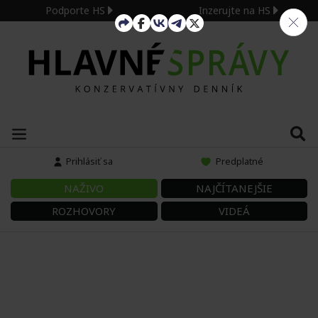
Podporte HS
Inzerujte na HS
Prihlásiť sa
Predplatné
NAŽIVO
NAJČÍTANEJŠIE
ROZHOVORY
VIDEÁ