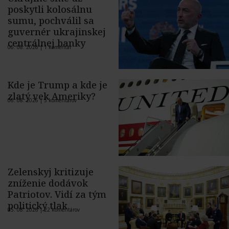
poskytli kolosálnu
sumu, pochválil sa
guvernér ukrajinskej
centrálnej banky
06. 08. 2026 |
1 komentár
Kde je Trump a kde je
zlatý vek Ameriky?
06. 08. 2026 |
5 komentárov
Zelenskyj kritizuje
zníženie dodávok
Patriotov. Vidí za tým
politický tlak
05. 08. 2026 |
22 komentárov