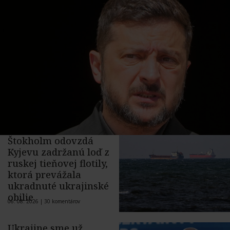
Štokholm odovzdá
Kyjevu zadržanú loď z
ruskej tieňovej flotily,
ktorá prevážala
ukradnuté ukrajinské
obilie
06. 08. 2026 |
30 komentárov
Ukrajine sme už