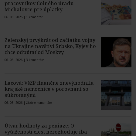
pracovníkov Colného úradu
Michalovce pre úplatky
06. 08. 2026 |
1 komentár
Zelenskyj prvýkrát od začiatku vojny
na Ukrajine navštívi Srbsko, Kyjev ho
chce odpútať od Moskvy
06. 08. 2026 |
3 komentáre
Lacová: VšZP finančne znevýhodnila
krajské nemocnice v porovnaní so
súkromnými
06. 08. 2026 |
Žiadne komentáre
Útvar hodnoty za peniaze: O
vyťaženosti ciest nerozhoduje iba