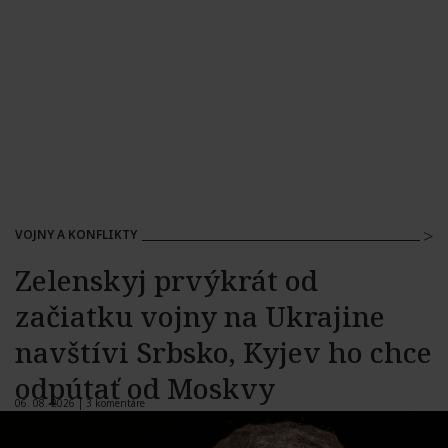
VOJNY A KONFLIKTY
Zelenskyj prvýkrát od
začiatku vojny na Ukrajine
navštívi Srbsko, Kyjev ho chce
odpútať od Moskvy
06. 08. 2026 |
3 komentáre