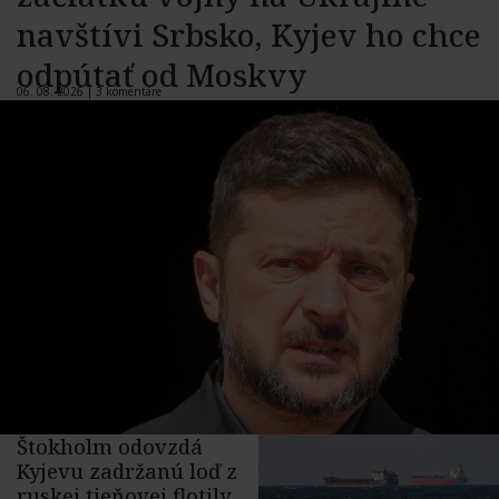
navštívi Srbsko, Kyjev ho chce
odpútať od Moskvy
06. 08. 2026 |
3 komentáre
Štokholm odovzdá
Kyjevu zadržanú loď z
ruskej tieňovej flotily,