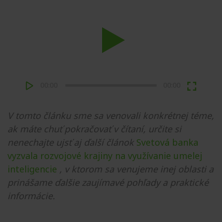
Play
00:00
00:00
V tomto článku sme sa venovali konkrétnej téme,
ak máte chuť pokračovať v čítaní, určite si
nenechajte ujsť aj ďalší článok
Svetová banka
vyzvala rozvojové krajiny na využívanie umelej
inteligencie
, v ktorom sa venujeme inej oblasti a
prinášame ďalšie zaujímavé pohľady a praktické
informácie.