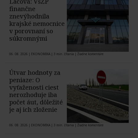
Lacová: VšZP
finančne
znevýhodnila
krajské nemocnice
v porovnaní so
súkromnými
06. 08. 2026
|
EKONOMIKA
|
3 min. čítania
|
Žiadne komentáre
Útvar hodnoty za
peniaze: O
vyťaženosti ciest
nerozhoduje iba
počet áut, dôležité
je aj ich zloženie
06. 08. 2026
|
EKONOMIKA
|
3 min. čítania
|
Žiadne komentáre