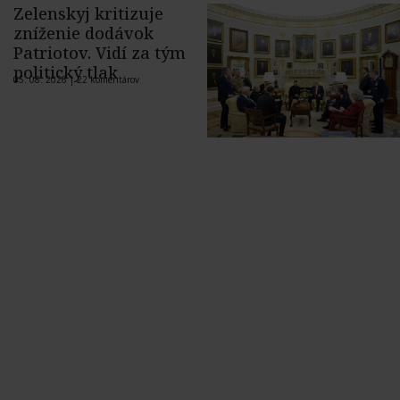
Zelenskyj kritizuje
zníženie dodávok
Patriotov. Vidí za tým
politický tlak
05. 08. 2026 |
22 komentárov