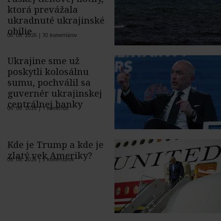
ktorá prevážala
ukradnuté ukrajinské
obilie
06. 08. 2026 |
30 komentárov
Ukrajine sme už
poskytli kolosálnu
sumu, pochválil sa
guvernér ukrajinskej
centrálnej banky
06. 08. 2026 |
1 komentár
Kde je Trump a kde je
zlatý vek Ameriky?
06. 08. 2026 |
5 komentárov