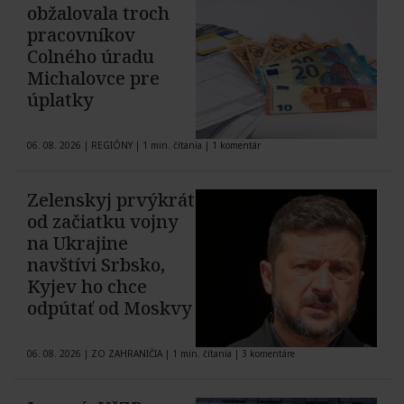
obžalovala troch
pracovníkov
Colného úradu
Michalovce pre
úplatky
06. 08. 2026
|
REGIÓNY
|
1 min. čítania
|
1 komentár
Zelenskyj prvýkrát
od začiatku vojny
na Ukrajine
navštívi Srbsko,
Kyjev ho chce
odpútať od Moskvy
06. 08. 2026
|
ZO ZAHRANIČIA
|
1 min. čítania
|
3 komentáre