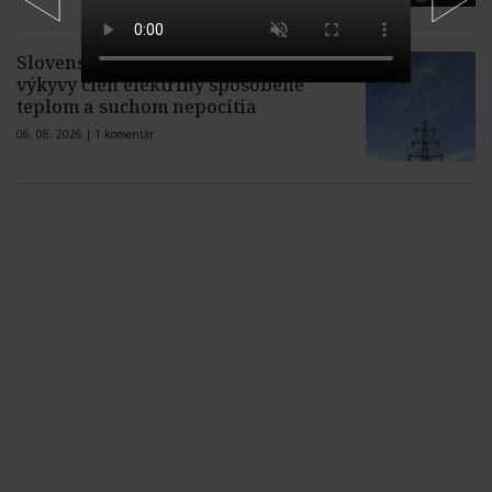
Slovenské domácnosti krátkodobé
výkyvy cien elektriny spôsobené
teplom a suchom nepocítia
06. 08. 2026 |
1 komentár