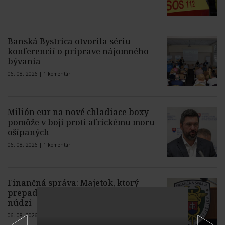
Banská Bystrica otvorila sériu
konferencií o príprave nájomného
bývania
06. 08. 2026 |
1 komentár
Milión eur na nové chladiace boxy
pomôže v boji proti africkému moru
ošípaných
06. 08. 2026 |
1 komentár
Finančná správa: Majetok, ktorý
prepadol štátu, môže pomôcť ľuďom v
núdzi
06. 08. 2026 |
3 komentáre