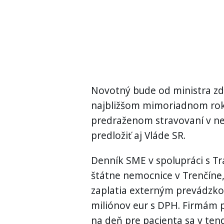
Novotný bude od ministra zd
najbližšom mimoriadnom roko
predraženom stravovaní v nem
predložiť aj Vláde SR.
Denník SME v spolupráci s Tra
štátne nemocnice v Trenčíne,
zaplatia externým prevádzko
miliónov eur s DPH. Firmám p
na deň pre pacienta sa v ten