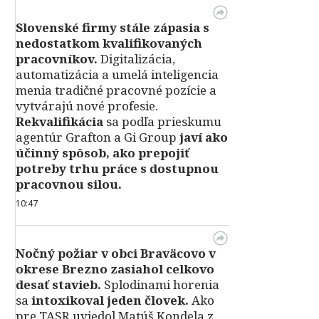
Slovenské firmy stále zápasia s
nedostatkom kvalifikovaných
pracovníkov.
Digitalizácia,
automatizácia a umelá inteligencia
menia tradičné pracovné pozície a
vytvárajú nové profesie.
Rekvalifikácia
sa podľa prieskumu
agentúr Grafton a Gi Group
javí ako
účinný spôsob, ako prepojiť
potreby trhu práce s dostupnou
pracovnou silou.
10:47
Nočný požiar v obci Braväcovo v
okrese Brezno zasiahol celkovo
desať stavieb.
Splodinami horenia
sa
intoxikoval jeden človek.
Ako
pre TASR uviedol Matúš Kondela z