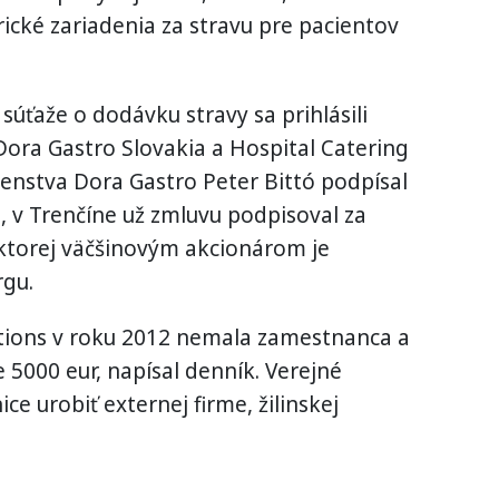
rické zariadenia za stravu pre pacientov
 súťaže o dodávku stravy sa prihlásili
ora Gastro Slovakia a Hospital Catering
enstva Dora Gastro Peter Bittó podpísal
, v Trenčíne už zmluvu podpisoval za
 ktorej väčšinovým akcionárom je
rgu.
utions v roku 2012 nemala zamestnanca a
 5000 eur, napísal denník. Verejné
e urobiť externej firme, žilinskej