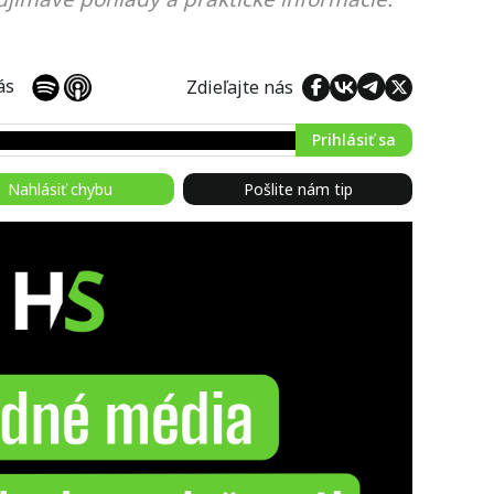
 nás
Zdieľajte nás
Prihlásiť sa
Nahlásiť chybu
Pošlite nám tip