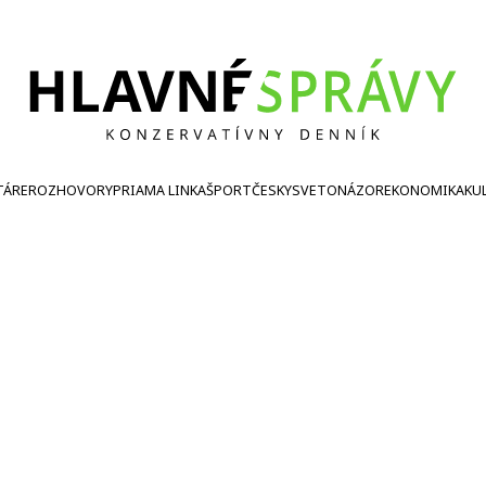
TÁRE
ROZHOVORY
PRIAMA LINKA
ŠPORT
ČESKY
SVETONÁZOR
EKONOMIKA
KU