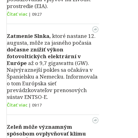
prostredie (EIA).
Čítať viac
|
09:27
Zatmenie Slnka,
ktoré nastane 12.
augusta, môže za jasného počasia
dočasne znížiť výkon
fotovoltických elektrární v
Európe
až o 9,7 gigawattu (GW).
Najvýraznejší pokles sa očakáva v
Španielsku a Nemecku. Informovala
o tom Európska sieť
prevádzkovateľov prenosových
sústav ENTSO-E.
Čítať viac
|
09:17
Zeleň môže významným
spôsobom ovplyvňovať klímu