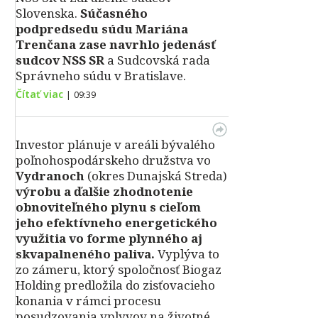
Slovenska.
Súčasného
podpredsedu súdu Mariána
Trenčana zase navrhlo jedenásť
sudcov NSS SR
a Sudcovská rada
Správneho súdu v Bratislave.
Čítať viac
|
09:39
Investor plánuje v areáli bývalého
poľnohospodárskeho družstva vo
Vydranoch
(okres Dunajská Streda)
výrobu a ďalšie zhodnotenie
obnoviteľného plynu s cieľom
jeho efektívneho energetického
využitia vo forme plynného aj
skvapalneného paliva.
Vyplýva to
zo zámeru, ktorý spoločnosť Biogaz
Holding predložila do zisťovacieho
konania v rámci procesu
posudzovania vplyvov na životné