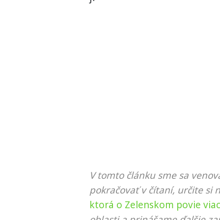
V tomto článku sme sa venova
pokračovať v čítaní, určite si 
ktorá o Zelenskom povie viac 
oblasti a prinášame ďalšie za