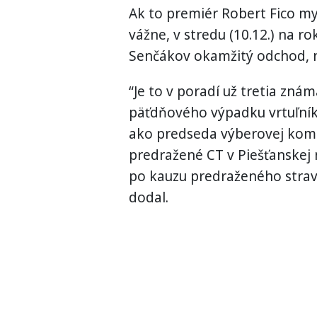
Ak to premiér Robert Fico my
vážne, v stredu (10.12.) na 
Senčákov okamžitý odchod, n
“Je to v poradí už tretia znám
päťdňového výpadku vrtuľníko
ako predseda výberovej komi
predražené CT v Piešťanskej 
po kauzu predraženého stravo
dodal.