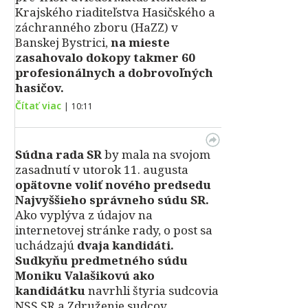
Krajského riaditeľstva Hasičského a
záchranného zboru (HaZZ) v
Banskej Bystrici,
na mieste
zasahovalo dokopy takmer 60
profesionálnych a dobrovoľných
hasičov.
Čítať viac
|
10:11
Súdna rada SR
by mala na svojom
zasadnutí v utorok 11. augusta
opätovne voliť nového predsedu
Najvyššieho správneho súdu SR.
Ako vyplýva z údajov na
internetovej stránke rady, o post sa
uchádzajú
dvaja kandidáti.
Sudkyňu predmetného súdu
Moniku Valašikovú ako
kandidátku
navrhli štyria sudcovia
NSS SR a Združenie sudcov