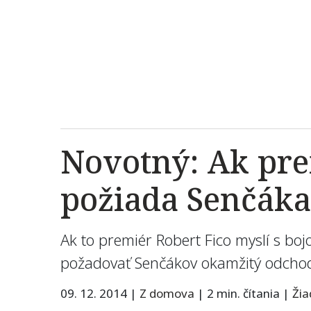
Novotný: Ak pre
požiada Senčáka
Ak to premiér Robert Fico myslí s bo
požadovať Senčákov okamžitý odchod
09. 12. 2014
|
Z domova
|
2 min. čítania
|
Ži