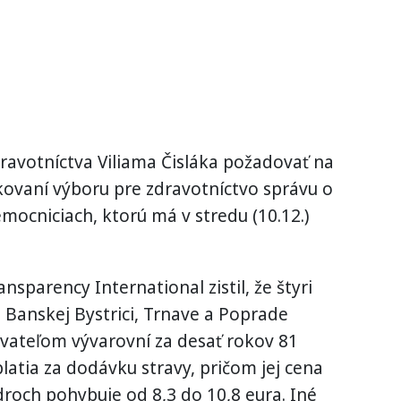
ravotníctva Viliama Čisláka požadovať na
vaní výboru pre zdravotníctvo správu o
ocniciach, ktorú má v stredu (10.12.)
nsparency International zistil, že štyri
 Banskej Bystrici, Trnave a Poprade
vateľom vývarovní za desať rokov 81
latia za dodávku stravy, pričom jej cena
droch pohybuje od 8,3 do 10,8 eura. Iné