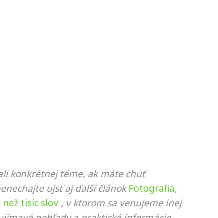
li konkrétnej téme, ak máte chuť
nenechajte ujsť aj ďalší článok
Fotografia,
než tisíc slov
, v ktorom sa venujeme inej
ujímavé pohľady a praktické informácie.