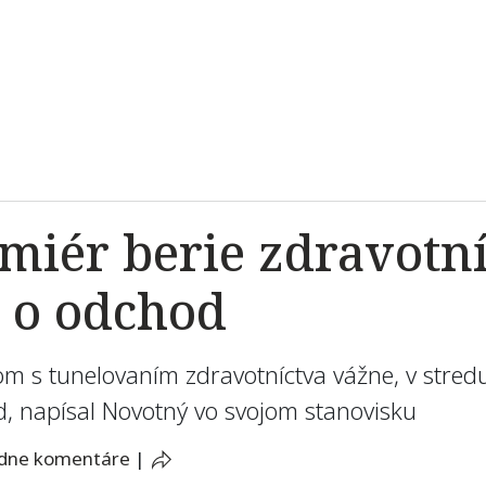
miér berie zdravotní
 o odchod
jom s tunelovaním zdravotníctva vážne, v stred
, napísal Novotný vo svojom stanovisku
adne komentáre
|