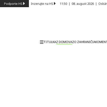
Podporte HS
Inzerujte na HS
11:50
|
08. august 2026
|
Oskár
TITULKA
Z DOMOVA
ZO ZAHRANIČIA
KOMEN