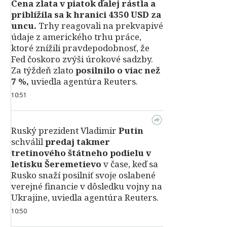
Cena zlata v piatok ďalej rástla a
priblížila sa k hranici 4350 USD za
uncu.
Trhy reagovali na prekvapivé
údaje z amerického trhu práce,
ktoré znížili pravdepodobnosť, že
Fed čoskoro zvýši úrokové sadzby.
Za týždeň zlato
posilnilo o viac než
7 %,
uviedla agentúra Reuters.
10:51
Ruský prezident Vladimir
Putin
schválil
predaj takmer
tretinového štátneho podielu v
letisku Šeremetievo
v čase, keď sa
Rusko snaží posilniť svoje oslabené
verejné financie v dôsledku vojny na
Ukrajine, uviedla agentúra Reuters.
10:50