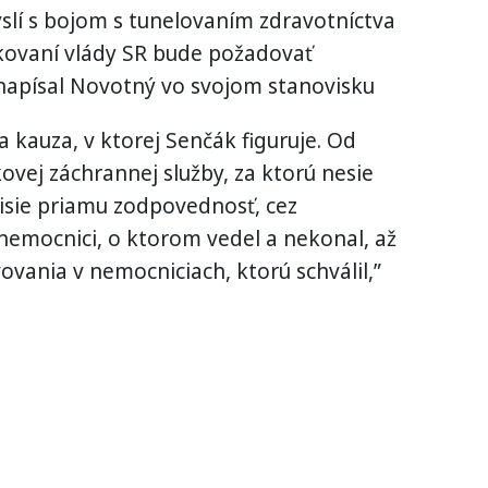
slí s bojom s tunelovaním zdravotníctva
rokovaní vlády SR bude požadovať
apísal Novotný vo svojom stanovisku
a kauza, v ktorej Senčák figuruje. Od
vej záchrannej služby, za ktorú nesie
sie priamu zodpovednosť, cez
nemocnici, o ktorom vedel a nekonal, až
vania v nemocniciach, ktorú schválil,”