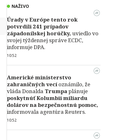
NAŽIVO
Úrady v Európe tento rok
↻
potvrdili 241 prípadov
západonílskej horúčky,
uviedlo vo
svojej týždennej správe ECDC,
informuje DPA.
10:52
Americké ministerstvo
zahraničných vecí
oznámilo, že
vláda Donalda
Trumpa
plánuje
poskytnúť Kolumbii miliardu
dolárov na bezpečnostnú pomoc,
informovala agentúra Reuters.
10:52