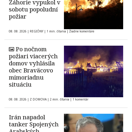
Záhorie vypukol v
sobotu popoludní
požiar
08. 08. 2026
|
REGIÓNY
|
1 min. čítania
|
Žiadne komentáre
Po nočnom
požiari viacerých
domov vyhlásila
obec Braväcovo
mimoriadnu
situáciu
08. 08. 2026
|
Z DOMOVA
|
2 min. čítania
|
1 komentár
Irán napadol
tanker Spojených
Arabských