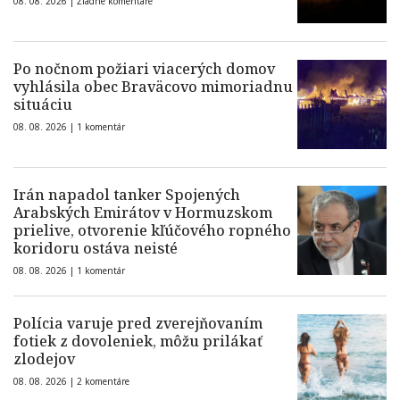
08. 08. 2026 |
Žiadne komentáre
Po nočnom požiari viacerých domov
vyhlásila obec Braväcovo mimoriadnu
situáciu
08. 08. 2026 |
1 komentár
Irán napadol tanker Spojených
Arabských Emirátov v Hormuzskom
prielive, otvorenie kľúčového ropného
koridoru ostáva neisté
08. 08. 2026 |
1 komentár
Polícia varuje pred zverejňovaním
fotiek z dovoleniek, môžu prilákať
zlodejov
08. 08. 2026 |
2 komentáre