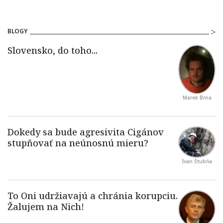
BLOGY
Marek Brna
Ivan Štubňa