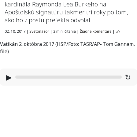
kardinála Raymonda Lea Burkeho na
Apoštolskú signatúru takmer tri roky po tom,
ako ho z postu prefekta odvolal
02. 10. 2017
|
Svetonázor
|
2 min. čítania
|
Žiadne komentáre
|
Vatikán 2. októbra 2017 (HSP/Foto: TASR/AP- Tom Gannam,
file)
▶
↻