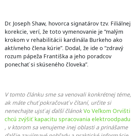
Dr. Joseph Shaw, hovorca signatárov tzv. Filiálnej
korekcie, verí, že toto vymenovanie je “malým
krokom v rehabilitácii kardinála Burkeho ako
aktívneho člena kúrie”. Dodal, že ide o “zdravý
rozum pápeža Františka a jeho poradcov
ponechať si skúseného človeka”.
V tomto článku sme sa venovali konkrétnej téme,
ak máte chuť pokračovať v čítaní, určite si
nenechajte ujsť aj ďalší článok
Vo Veľkom Orvišti
chcú zvýšiť kapacitu spracovania elektroodpadu
, v ktorom sa venujeme inej oblasti a prinášame
ďalšie zaujímavé pohľady a praktické informácie.