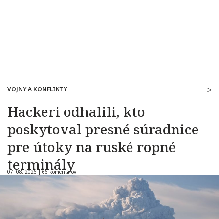
VOJNY A KONFLIKTY
Hackeri odhalili, kto
poskytoval presné súradnice
pre útoky na ruské ropné
terminály
07. 08. 2026 |
66 komentárov