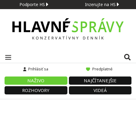
Podporte HS
Inzerujte na HS
Prihlásiť sa
Predplatné
NAŽIVO
NAJČÍTANEJŠIE
ROZHOVORY
VIDEÁ