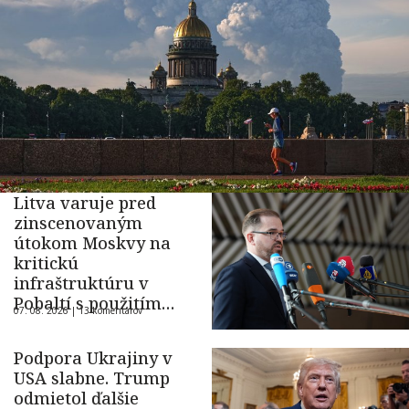
Litva varuje pred
zinscenovaným
útokom Moskvy na
kritickú
infraštruktúru v
Pobaltí s použitím
07. 08. 2026 |
13 komentárov
ukrajinského dronu
Podpora Ukrajiny v
USA slabne. Trump
odmietol ďalšie