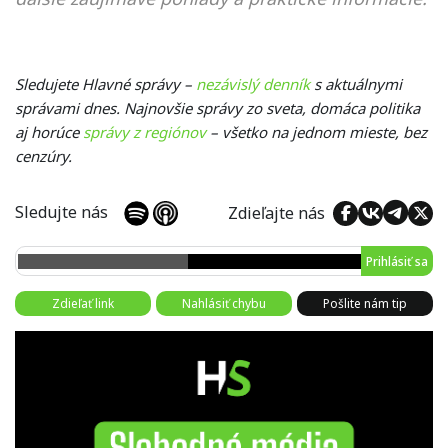
Sledujete Hlavné správy –
nezávislý denník
s aktuálnymi
správami dnes. Najnovšie správy zo sveta, domáca politika
aj horúce
správy z regiónov
– všetko na jednom mieste, bez
cenzúry.
Sledujte nás
Zdieľajte nás
Prihlásiť sa
Zdieľať link
Nahlásiť chybu
Pošlite nám tip