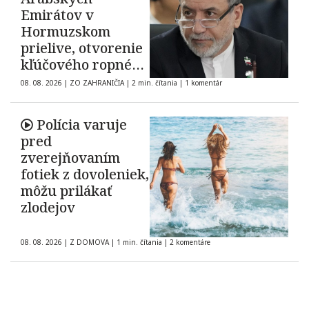
Emirátov v
Hormuzskom
prielive, otvorenie
kľúčového ropného
koridoru ostáva
08. 08. 2026
|
ZO ZAHRANIČIA
|
2 min. čítania
|
1 komentár
neisté
Polícia varuje
pred
zverejňovaním
fotiek z dovoleniek,
môžu prilákať
zlodejov
08. 08. 2026
|
Z DOMOVA
|
1 min. čítania
|
2 komentáre