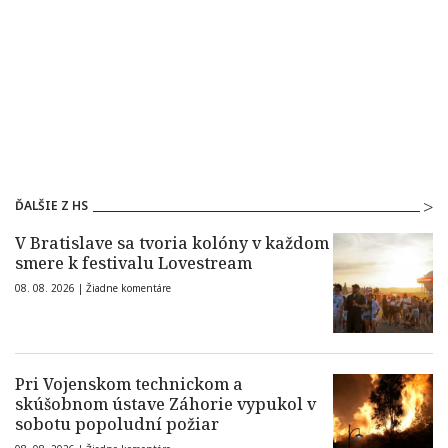
ĎALŠIE Z HS
V Bratislave sa tvoria kolóny v každom
smere k festivalu Lovestream
08. 08. 2026 |
Žiadne komentáre
Pri Vojenskom technickom a
skúšobnom ústave Záhorie vypukol v
sobotu popoludní požiar