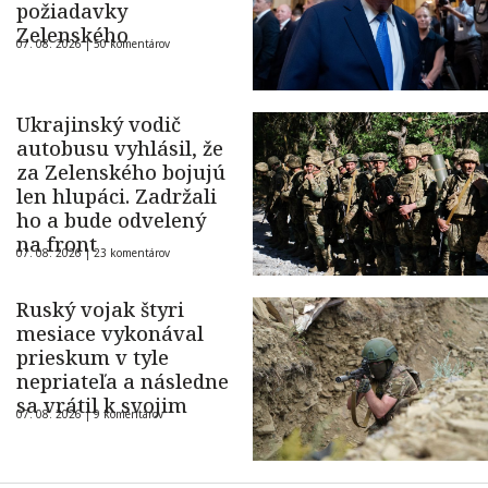
požiadavky
Zelenského
07. 08. 2026 |
50 komentárov
Ukrajinský vodič
autobusu vyhlásil, že
za Zelenského bojujú
len hlupáci. Zadržali
ho a bude odvelený
na front
07. 08. 2026 |
23 komentárov
Ruský vojak štyri
mesiace vykonával
prieskum v tyle
nepriateľa a následne
sa vrátil k svojim
07. 08. 2026 |
9 komentárov