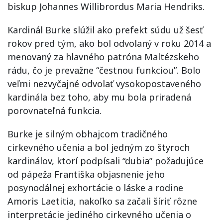
biskup Johannes Willibrordus Maria Hendriks.
Kardinál Burke slúžil ako prefekt súdu už šesť
rokov pred tým, ako bol odvolaný v roku 2014 a
menovaný za hlavného patróna Maltézskeho
rádu, čo je prevažne “čestnou funkciou”. Bolo
veľmi nezvyčajné odvolať vysokopostaveného
kardinála bez toho, aby mu bola priradená
porovnateľná funkcia.
Burke je silným obhajcom tradičného
cirkevného učenia a bol jedným zo štyroch
kardinálov, ktorí podpísali “dubia” požadujúce
od pápeža Františka objasnenie jeho
posynodálnej exhortácie o láske a rodine
Amoris Laetitia, nakoľko sa začali šíriť rôzne
interpretácie jediného cirkevného učenia o