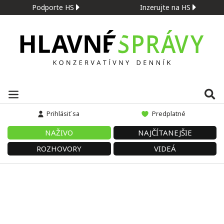
Podporte HS
Inzerujte na HS
Prihlásiť sa
Predplatné
NAŽIVO
NAJČÍTANEJŠIE
ROZHOVORY
VIDEÁ