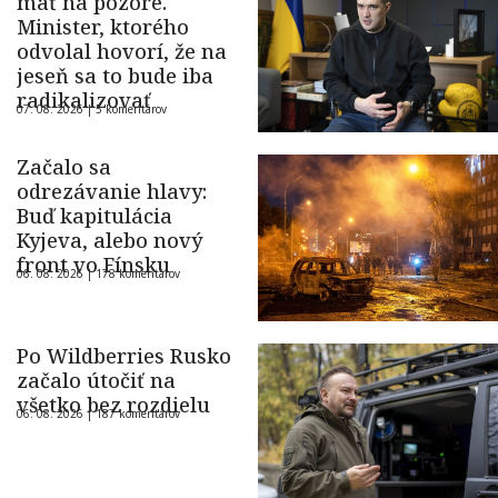
mať na pozore.
Minister, ktorého
odvolal hovorí, že na
jeseň sa to bude iba
radikalizovať
07. 08. 2026 |
5 komentárov
Začalo sa
odrezávanie hlavy:
Buď kapitulácia
Kyjeva, alebo nový
front vo Fínsku
06. 08. 2026 |
178 komentárov
Po Wildberries Rusko
začalo útočiť na
všetko bez rozdielu
06. 08. 2026 |
187 komentárov