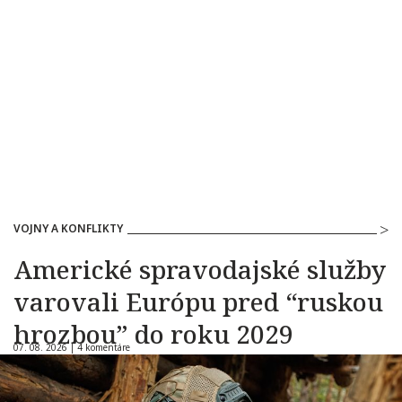
VOJNY A KONFLIKTY
Americké spravodajské služby
varovali Európu pred “ruskou
hrozbou” do roku 2029
07. 08. 2026 |
4 komentáre