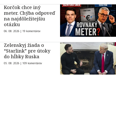
Korčok chce iný
meter. Chýba odpoveď
na najdôležitejšiu
otázku
06. 08. 2026 |
19 komentárov
Zelenskyj žiada o
“Starlink” pre útoky
do hĺbky Ruska
05. 08. 2026 |
109 komentárov