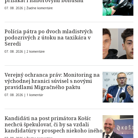
prilákať i náborovými bonusmi
07. 08. 2026 |
Žiadne komentáre
Polícia pátra po dvoch mladistvých
podozrivých z útoku na taxikára v
Seredi
07. 08. 2026 |
2 komentáre
Verejný ochranca práv: Monitoring na
východnej hranici súvisel s novými
pravidlami Migračného paktu
07. 08. 2026 |
1 komentár
Kandidáti na post primátora Košíc
nechcú špekulovať, či by sa vzdali
kandidatúry v prospech niekoho iného