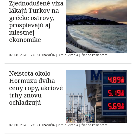
Zjednodušené víza
lákajú Turkov na
grécke ostrovy,
prospievajú aj
miestnej
ekonomike
07. 08. 2026
|
ZO ZAHRANIČIA
|
3 min. čítania
|
Žiadne komentáre
Neistota okolo
Hormuzu dvíha
ceny ropy, akciové
trhy znovu
ochladzujú
07. 08. 2026
|
ZO ZAHRANIČIA
|
2 min. čítania
|
Žiadne komentáre