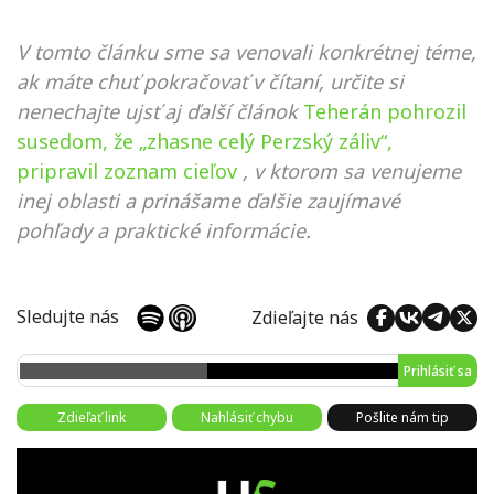
V tomto článku sme sa venovali konkrétnej téme,
ak máte chuť pokračovať v čítaní, určite si
nenechajte ujsť aj ďalší článok
Teherán pohrozil
susedom, že „zhasne celý Perzský záliv“,
pripravil zoznam cieľov
, v ktorom sa venujeme
inej oblasti a prinášame ďalšie zaujímavé
pohľady a praktické informácie.
Sledujte nás
Zdieľajte nás
Prihlásiť sa
Zdieľať link
Nahlásiť chybu
Pošlite nám tip