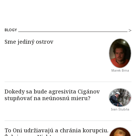
BLOGY
Marek Brna
Ivan Štubňa