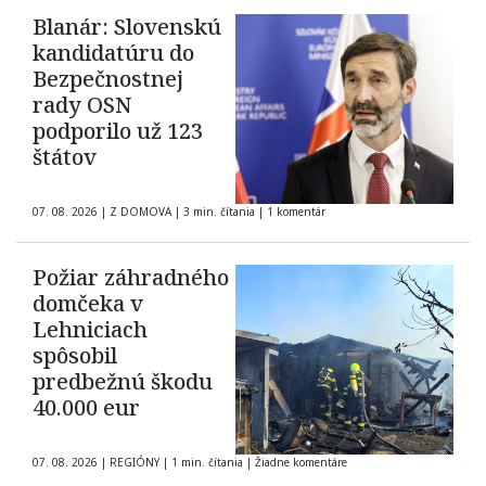
Blanár: Slovenskú
kandidatúru do
Bezpečnostnej
rady OSN
podporilo už 123
štátov
07. 08. 2026
|
Z DOMOVA
|
3 min. čítania
|
1 komentár
Požiar záhradného
domčeka v
Lehniciach
spôsobil
predbežnú škodu
40.000 eur
07. 08. 2026
|
REGIÓNY
|
1 min. čítania
|
Žiadne komentáre