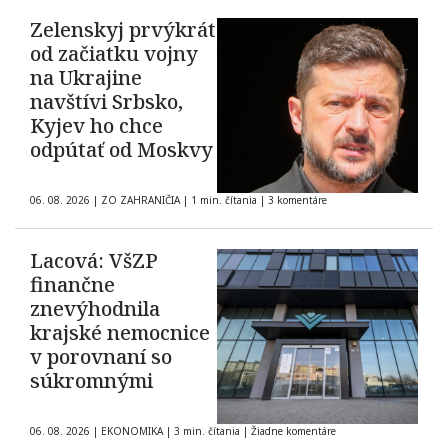
Zelenskyj prvýkrát
od začiatku vojny
na Ukrajine
navštívi Srbsko,
Kyjev ho chce
odpútať od Moskvy
06. 08. 2026
|
ZO ZAHRANIČIA
|
1 min. čítania
|
3 komentáre
Lacová: VšZP
finančne
znevýhodnila
krajské nemocnice
v porovnaní so
súkromnými
06. 08. 2026
|
EKONOMIKA
|
3 min. čítania
|
Žiadne komentáre