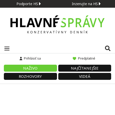
Podporte HS
Inzerujte na HS
Prihlásiť sa
Predplatné
NAŽIVO
NAJČÍTANEJŠIE
ROZHOVORY
VIDEÁ