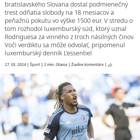
bratislavského Slovana dostal podmienečný
trest odňatia slobody na 18 mesiacov a
peňažnú pokutu vo výške 1500 eur. V stredu o
tom rozhodol luxemburský súd, ktorý uznal
Rodriguesa za vinného z troch násilných činov.
Voči verdiktu sa môže odvolať, pripomenul
luxemburský denník L’essentiel
27. 03. 2024
|
Šport
|
2 min. čítania
|
Žiadne komentáre
|