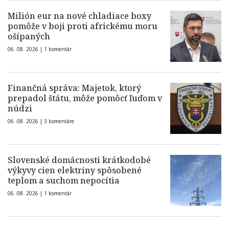
Milión eur na nové chladiace boxy
pomôže v boji proti africkému moru
ošípaných
06. 08. 2026 |
1 komentár
Finančná správa: Majetok, ktorý
prepadol štátu, môže pomôcť ľuďom v
núdzi
06. 08. 2026 |
3 komentáre
Slovenské domácnosti krátkodobé
výkyvy cien elektriny spôsobené
teplom a suchom nepocítia
06. 08. 2026 |
1 komentár