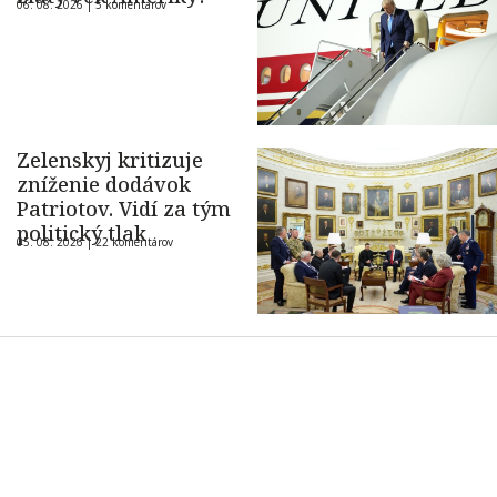
06. 08. 2026 |
5 komentárov
Zelenskyj kritizuje
zníženie dodávok
Patriotov. Vidí za tým
politický tlak
05. 08. 2026 |
22 komentárov