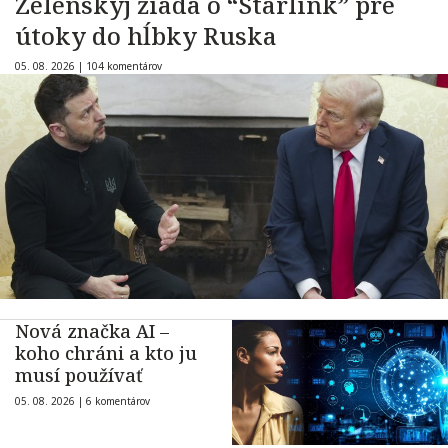
Zelenskyj žiada o “Starlink” pre
útoky do hĺbky Ruska
05. 08. 2026 |
104 komentárov
Nová značka AI –
koho chráni a kto ju
musí používať
05. 08. 2026 |
6 komentárov