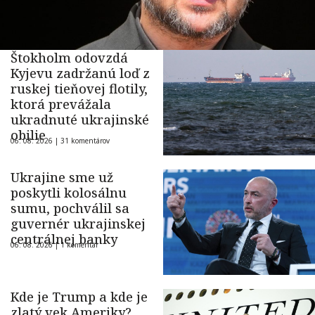
Štokholm odovzdá
Kyjevu zadržanú loď z
ruskej tieňovej flotily,
ktorá prevážala
ukradnuté ukrajinské
obilie
06. 08. 2026 |
31 komentárov
Ukrajine sme už
poskytli kolosálnu
sumu, pochválil sa
guvernér ukrajinskej
centrálnej banky
06. 08. 2026 |
1 komentár
Kde je Trump a kde je
zlatý vek Ameriky?