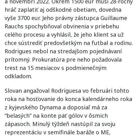
a novembri 2022. Okrem 1500 eur musí 28-ročný
hráč zaplatiť aj odškodné obetiam, dovedna
vyše 3700 eur. Jeho právny zástupca Guillaume
Rauchs spochybňoval obvinenia v priebehu
celého procesu a vyhlásil, že jeho klient sa už
chce sústrediť predovšetkým na futbal a rodinu.
Rodrigues nebol na stredajšom pojednávaní
prítomný. Prokuratúra pre neho požadovala
trest na 15 mesiacov s podmienečným
odkladom.
Slovan angažoval Rodriguesa vo februári tohto
roka na hosťovanie do konca kalendárneho roka
z kyjevského Dynama a doposiaľ má za
“belasých” na konte päť gólov v ôsmich
zápasoch. Minulý týždeň nastúpil za svoju
reprezentáciu v semifinále baráže o ME,