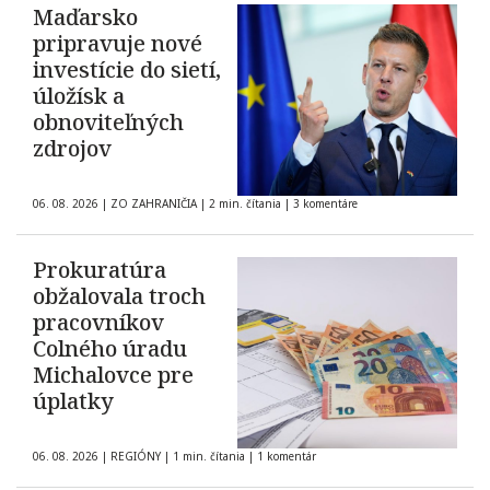
Maďarsko
pripravuje nové
investície do sietí,
úložísk a
obnoviteľných
zdrojov
06. 08. 2026
|
ZO ZAHRANIČIA
|
2 min. čítania
|
3 komentáre
Prokuratúra
obžalovala troch
pracovníkov
Colného úradu
Michalovce pre
úplatky
06. 08. 2026
|
REGIÓNY
|
1 min. čítania
|
1 komentár