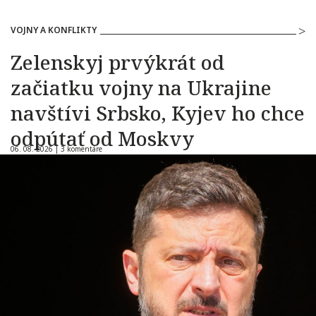
VOJNY A KONFLIKTY
Zelenskyj prvýkrát od
začiatku vojny na Ukrajine
navštívi Srbsko, Kyjev ho chce
odpútať od Moskvy
06. 08. 2026 |
3 komentáre