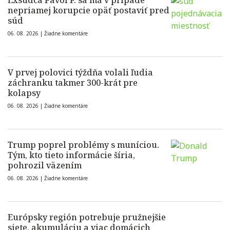
Exsudca Pavol P. sa má v prípade
nepriamej korupcie opäť postaviť pred
súd
06. 08. 2026 |
Žiadne komentáre
V prvej polovici týždňa volali ľudia
záchranku takmer 300-krát pre
kolapsy
06. 08. 2026 |
Žiadne komentáre
Trump poprel problémy s muníciou.
Tým, kto tieto informácie šíria,
pohrozil väzením
06. 08. 2026 |
Žiadne komentáre
Európsky región potrebuje pružnejšie
siete, akumuláciu a viac domácich