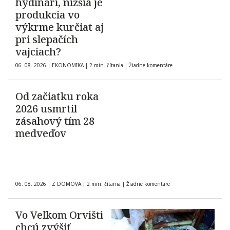
hydinári, nižšia je
produkcia vo
výkrme kurčiat aj
pri slepačích
vajciach?
06. 08. 2026
|
EKONOMIKA
|
2 min. čítania
|
Žiadne komentáre
Od začiatku roka
2026 usmrtil
zásahový tím 28
medveďov
06. 08. 2026
|
Z DOMOVA
|
2 min. čítania
|
Žiadne komentáre
Vo Veľkom Orvišti
chcú zvýšiť