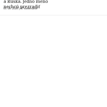
a Ruska. Jedno meno
nechcú prezradiť
05. 08. 2026 |
47 komentárov