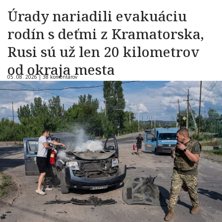
Úrady nariadili evakuáciu
rodín s deťmi z Kramatorska,
Rusi sú už len 20 kilometrov
od okraja mesta
05. 08. 2026 |
38 komentárov