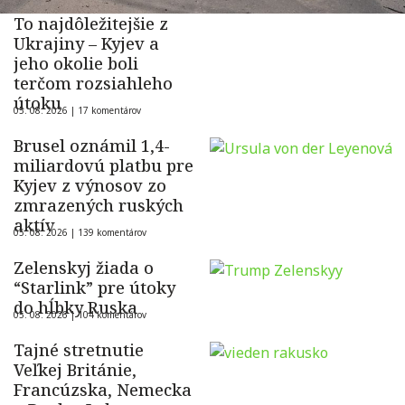
To najdôležitejšie z
Ukrajiny – Kyjev a
jeho okolie boli
terčom rozsiahleho
útoku
05. 08. 2026 |
17 komentárov
Brusel oznámil 1,4-
miliardovú platbu pre
Kyjev z výnosov zo
zmrazených ruských
aktív
05. 08. 2026 |
139 komentárov
Zelenskyj žiada o
“Starlink” pre útoky
do hĺbky Ruska
05. 08. 2026 |
104 komentárov
Tajné stretnutie
Veľkej Británie,
Francúzska, Nemecka