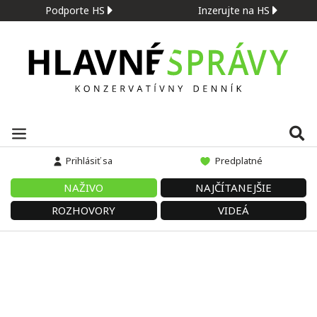
Podporte HS
Inzerujte na HS
Prihlásiť sa
Predplatné
NAŽIVO
NAJČÍTANEJŠIE
ROZHOVORY
VIDEÁ