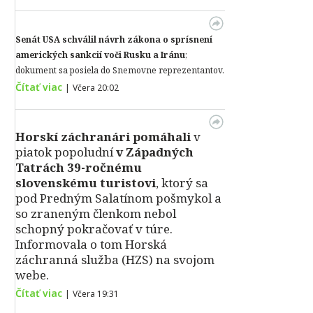
Senát USA schválil návrh zákona o sprísnení
amerických sankcií voči Rusku a Iránu
;
dokument sa posiela do Snemovne reprezentantov.
Čítať viac
|
Včera 20:02
Horskí záchranári pomáhali
v
piatok popoludní
v Západných
Tatrách 39-ročnému
slovenskému turistovi
, ktorý sa
pod Predným Salatínom pošmykol a
so zraneným členkom nebol
schopný pokračovať v túre.
Informovala o tom Horská
záchranná služba (HZS) na svojom
webe.
Čítať viac
|
Včera 19:31