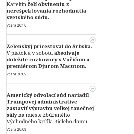
Karekin
čelí obvineniu z
nerešpektovania rozhodnutia
svetského súdu.
Včera 20:10
Zelenskyj pricestoval do Srbska.
V piatok a v sobotu
absolvuje
dôležité rozhovory s Vučičom a
premiérom Djurom Macutom.
Včera 20:09
Americký odvolací súd nariadil
Trumpovej administratíve
zastaviť výstavbu veľkej tanečnej
sály
na mieste zbúraného
Východného krídla Bieleho domu.
Včera 20:08