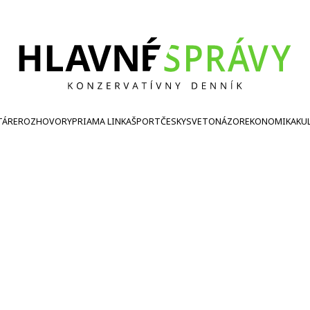
TÁRE
ROZHOVORY
PRIAMA LINKA
ŠPORT
ČESKY
SVETONÁZOR
EKONOMIKA
KU