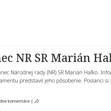
nec NR SR Marián Ha
anec Národnej rady (NR) SR Marián Haľko. In
lamentu predstavil jeho pôsobenie. Poslanci si 
adne komentáre
|