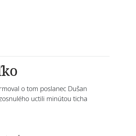
ľko
formoval o tom poslanec Dušan
zosnulého uctili minútou ticha