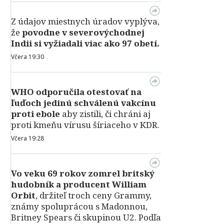
Z údajov miestnych úradov vyplýva,
že
povodne v severovýchodnej
Indii si vyžiadali viac ako 97 obetí.
Včera 19:30
WHO odporučila otestovať na
ľuďoch jedinú schválenú vakcínu
proti ebole
aby zistili, či chráni aj
proti kmeňu vírusu šíriaceho v KDR.
Včera 19:28
Vo veku 69 rokov zomrel britský
hudobník a producent William
Orbit
, držiteľ troch ceny Grammy,
známy spoluprácou s Madonnou,
Britney Spears či skupinou U2. Podľa