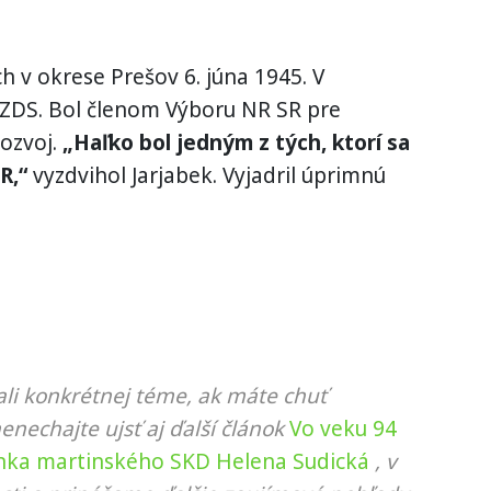
h v okrese Prešov 6. júna 1945. V
HZDS. Bol členom Výboru NR SR pre
rozvoj.
„Haľko bol jedným z tých, ktorí sa
R,“
vyzdvihol Jarjabek. Vyjadril úprimnú
li konkrétnej téme, ak máte chuť
nenechajte ujsť aj ďalší článok
Vo veku 94
enka martinského SKD Helena Sudická
, v