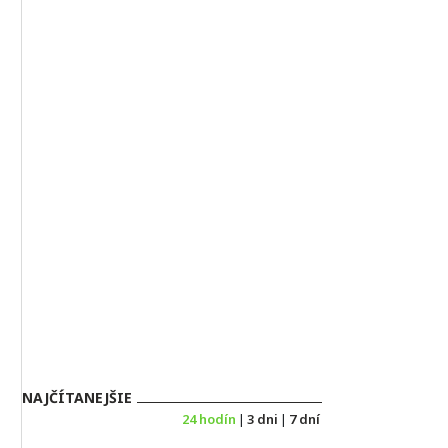
NAJČÍTANEJŠIE
24 hodín
|
3 dni
|
7 dní