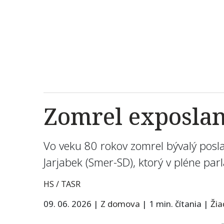
Zomrel exposla
Vo veku 80 rokov zomrel bývalý posl
Jarjabek (Smer-SD), ktorý v pléne par
HS / TASR
09. 06. 2026
|
Z domova
|
1 min. čítania
|
Ži