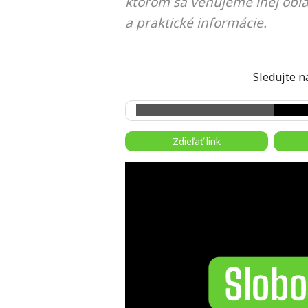
ktorom sa venujeme inej obla
a praktické informácie.
Sledujte
Zdieľať link