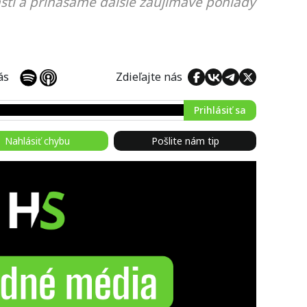
sti a prinášame ďalšie zaujímavé pohľady
 nás
Zdieľajte nás
Prihlásiť sa
Nahlásiť chybu
Pošlite nám tip