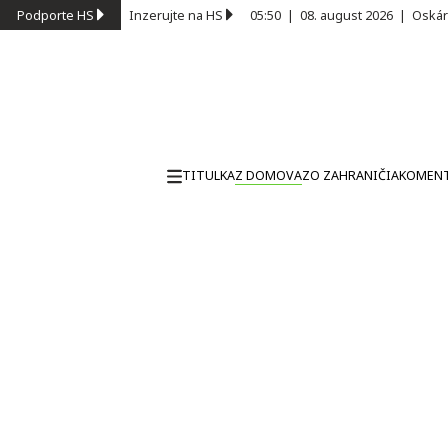
Podporte HS
Inzerujte na HS
05:50
|
08. august 2026
|
Oskár
TITULKA
Z DOMOVA
ZO ZAHRANIČIA
KOMEN