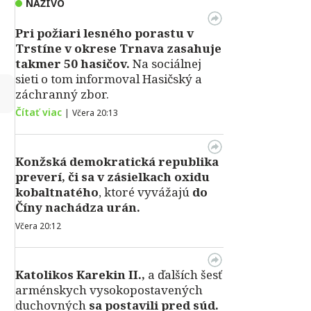
NAŽIVO
Pri požiari lesného porastu v
Trstíne v okrese Trnava zasahuje
takmer 50 hasičov.
Na sociálnej
sieti o tom informoval Hasičský a
↻
záchranný zbor.
Čítať viac
|
Včera 20:13
Konžská demokratická republika
preverí, či sa v zásielkach oxidu
kobaltnatého
, ktoré vyvážajú
do
Číny nachádza urán.
Včera 20:12
Katolikos Karekin II.,
a ďalších šesť
arménskych vysokopostavených
duchovných
sa postavili pred súd.