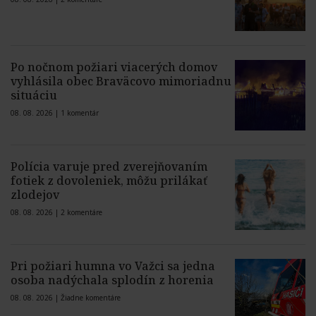
Po nočnom požiari viacerých domov
vyhlásila obec Braväcovo mimoriadnu
situáciu
08. 08. 2026 |
1 komentár
Polícia varuje pred zverejňovaním
fotiek z dovoleniek, môžu prilákať
zlodejov
08. 08. 2026 |
2 komentáre
Pri požiari humna vo Važci sa jedna
osoba nadýchala splodín z horenia
08. 08. 2026 |
Žiadne komentáre