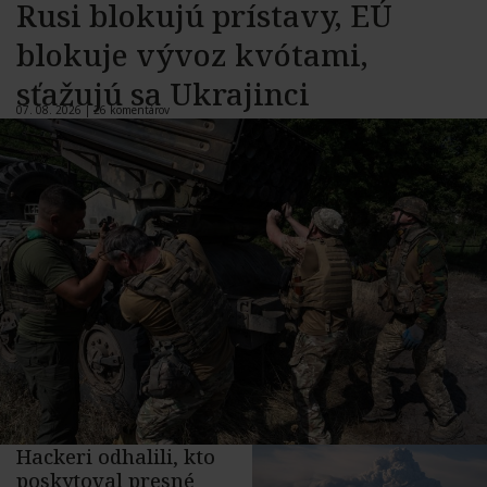
Rusi blokujú prístavy, EÚ
blokuje vývoz kvótami,
sťažujú sa Ukrajinci
07. 08. 2026 |
26 komentárov
Hackeri odhalili, kto
poskytoval presné