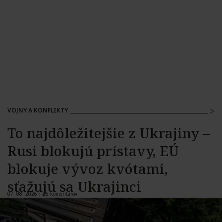
VOJNY A KONFLIKTY
To najdôležitejšie z Ukrajiny –
Rusi blokujú prístavy, EÚ
blokuje vývoz kvótami,
sťažujú sa Ukrajinci
07. 08. 2026 |
26 komentárov