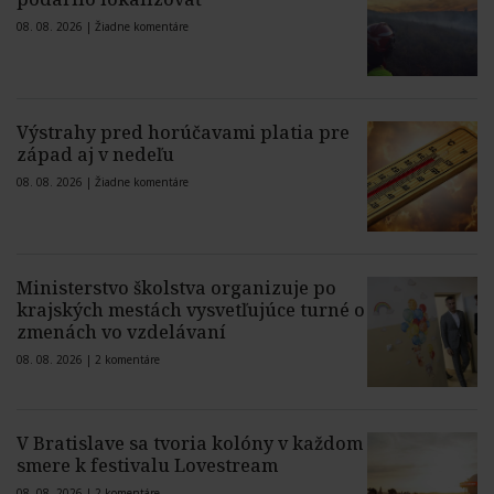
08. 08. 2026 |
Žiadne komentáre
Výstrahy pred horúčavami platia pre
západ aj v nedeľu
08. 08. 2026 |
Žiadne komentáre
Ministerstvo školstva organizuje po
krajských mestách vysvetľujúce turné o
zmenách vo vzdelávaní
08. 08. 2026 |
2 komentáre
V Bratislave sa tvoria kolóny v každom
smere k festivalu Lovestream
08. 08. 2026 |
2 komentáre