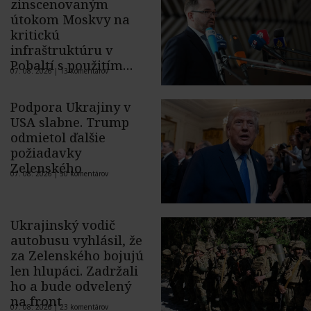
zinscenovaným
útokom Moskvy na
kritickú
infraštruktúru v
Pobaltí s použitím
07. 08. 2026 |
13 komentárov
ukrajinského dronu
Podpora Ukrajiny v
USA slabne. Trump
odmietol ďalšie
požiadavky
Zelenského
07. 08. 2026 |
50 komentárov
Ukrajinský vodič
autobusu vyhlásil, že
za Zelenského bojujú
len hlupáci. Zadržali
ho a bude odvelený
na front
07. 08. 2026 |
23 komentárov