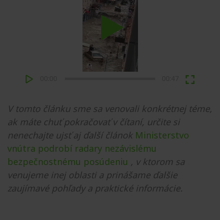
Play
00:00
00:47
V tomto článku sme sa venovali konkrétnej téme,
ak máte chuť pokračovať v čítaní, určite si
nenechajte ujsť aj ďalší článok
Ministerstvo
vnútra podrobí radary nezávislému
bezpečnostnému posúdeniu
, v ktorom sa
venujeme inej oblasti a prinášame ďalšie
zaujímavé pohľady a praktické informácie.