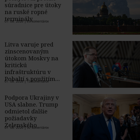
súradnice pre útoky
na ruské ropné
terminály
07. 08. 2026 |
67 komentárov
Litva varuje pred
zinscenovaným
útokom Moskvy na
kritickú
infraštruktúru v
Pobaltí s použitím
07. 08. 2026 |
13 komentárov
ukrajinského dronu
Podpora Ukrajiny v
USA slabne. Trump
odmietol ďalšie
požiadavky
Zelenského
07. 08. 2026 |
50 komentárov