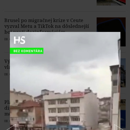
Brusel po migračnej kríze v Ceute
vyzval Metu a TikTok na dôslednejší
boj proti dezinformáciám
08. 08. 2026 |
2 komentáre
Výluky v Čope obmedzia priame
vlakové spojenia do Mukačeva
08. 08. 2026 |
1 komentár
Platby z plánu obnovy na
digitalizačné projekty na Slovensku
môžu byť ohrozené, varuje Zdechovský
08. 08. 2026 |
7 komentárov