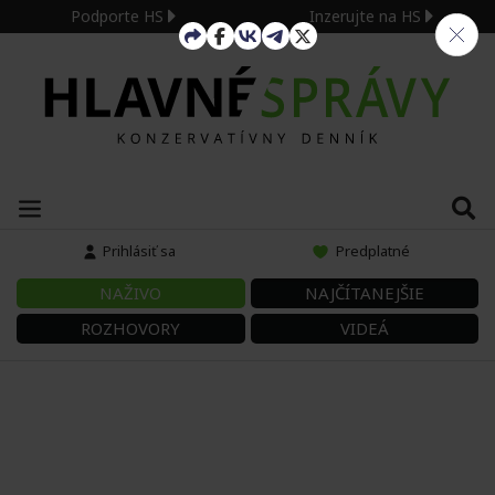
Podporte HS
Inzerujte na HS
Prihlásiť sa
Predplatné
NAŽIVO
NAJČÍTANEJŠIE
ROZHOVORY
VIDEÁ