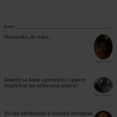
BLOGY
Marek Brna
Ivan Štubňa