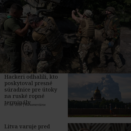
Hackeri odhalili, kto
poskytoval presné
súradnice pre útoky
na ruské ropné
terminály
07. 08. 2026 |
67 komentárov
Litva varuje pred