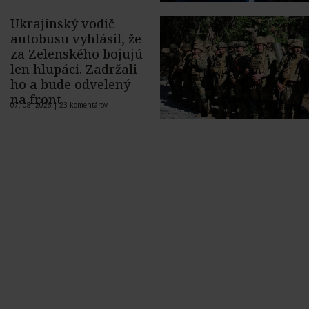
Ukrajinský vodič
autobusu vyhlásil, že
za Zelenského bojujú
len hlupáci. Zadržali
ho a bude odvelený
na front
07. 08. 2026 |
23 komentárov