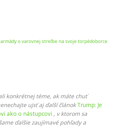
 armády o varovnej streľbe na svoje torpédoborce
li konkrétnej téme, ak máte chuť
nenechajte ujsť aj ďalší článok
Trump: Je
ovi ako o nástupcovi
, v ktorom sa
ášame ďalšie zaujímavé pohľady a