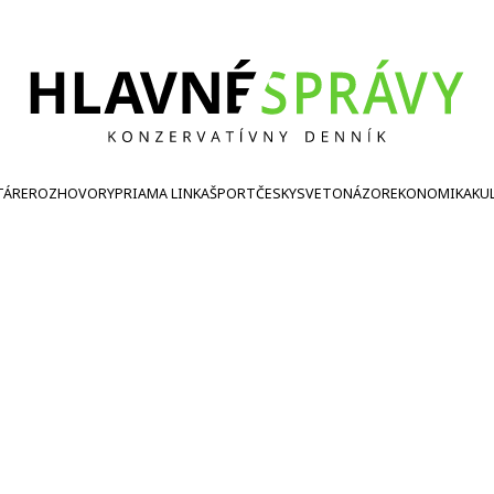
TÁRE
ROZHOVORY
PRIAMA LINKA
ŠPORT
ČESKY
SVETONÁZOR
EKONOMIKA
KU