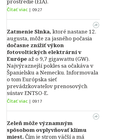
prostredie (EIA).
Čítať viac
|
09:27
Zatmenie Slnka,
ktoré nastane 12.
augusta, môže za jasného počasia
dočasne znížiť výkon
fotovoltických elektrární v
Európe
až o 9,7 gigawattu (GW).
Najvýraznejší pokles sa očakáva v
Španielsku a Nemecku. Informovala
o tom Európska sieť
prevádzkovateľov prenosových
sústav ENTSO-E.
Čítať viac
|
09:17
Zeleň môže významným
spôsobom ovplyvňovať klímu
miest.
Čím je strom väčší a má