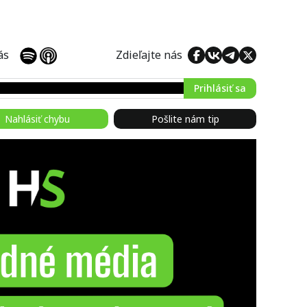
 nás
Zdieľajte nás
Prihlásiť sa
Nahlásiť chybu
Pošlite nám tip