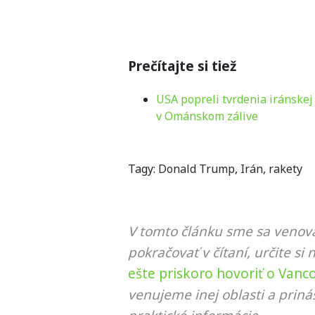
Prečítajte si tiež
USA popreli tvrdenia iránskej
v Ománskom zálive
Tagy:
Donald Trump
,
Irán
,
rakety
V tomto článku sme sa venova
pokračovať v čítaní, určite si 
ešte priskoro hovoriť o Vanc
venujeme inej oblasti a prin