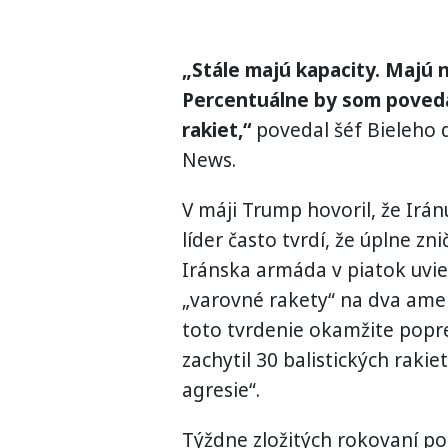
„Stále majú kapacity. Majú 
Percentuálne by som poveda
rakiet,“
povedal šéf Bieleho 
News.
V máji Trump hovoril, že Irán
líder často tvrdí, že úplne zn
Iránska armáda v piatok uvie
„varovné rakety“ na dva ame
toto tvrdenie okamžite popre
zachytil 30 balistických raki
agresie“.
Týždne zložitých rokovaní po