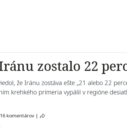
Iránu zostalo 22 perc
dol, že Iránu zostáva ešte „21 alebo 22 perc
 krehkého prímeria vypálil v regióne desiatk
16 komentárov
|