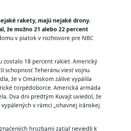
nejaké rakety, majú nejaké drony.
l, že možno 21 alebo 22 percent
domu v piatok v rozhovore pre NBC
u zostalo 18 percent rakiet. Americký
ičil schopnosť Teheránu viesť vojnu.
dla, že v Ománskom zálive vypálila
rické torpédoborce. Americká armáda
la. Dva dni predtým Kuvajt uviedol, že
et vypálených v rámci „ohavnej iránskej
značených hrozbami zatiaľ neviedli k