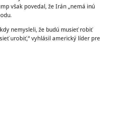
ump však povedal, že Irán „nemá inú
hodu.
 nikdy nemysleli, že budú musieť robiť
sieť urobiť,“ vyhlásil americký líder pre