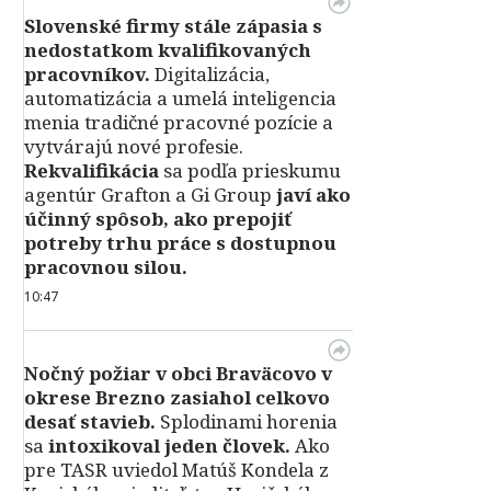
Slovenské firmy stále zápasia s
nedostatkom kvalifikovaných
pracovníkov.
Digitalizácia,
automatizácia a umelá inteligencia
menia tradičné pracovné pozície a
vytvárajú nové profesie.
Rekvalifikácia
sa podľa prieskumu
agentúr Grafton a Gi Group
javí ako
účinný spôsob, ako prepojiť
potreby trhu práce s dostupnou
pracovnou silou.
10:47
Nočný požiar v obci Braväcovo v
okrese Brezno zasiahol celkovo
desať stavieb.
Splodinami horenia
sa
intoxikoval jeden človek.
Ako
pre TASR uviedol Matúš Kondela z