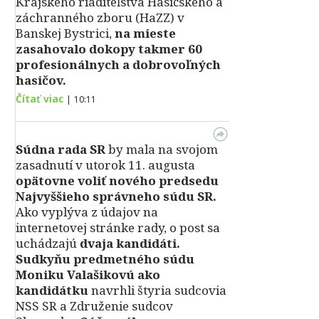
Krajského riaditeľstva Hasičského a
záchranného zboru (HaZZ) v
Banskej Bystrici,
na mieste
zasahovalo dokopy takmer 60
profesionálnych a dobrovoľných
hasičov.
Čítať viac
|
10:11
Súdna rada SR
by mala na svojom
zasadnutí v utorok 11. augusta
opätovne voliť nového predsedu
Najvyššieho správneho súdu SR.
Ako vyplýva z údajov na
internetovej stránke rady, o post sa
uchádzajú
dvaja kandidáti.
Sudkyňu predmetného súdu
Moniku Valašikovú ako
kandidátku
navrhli štyria sudcovia
NSS SR a Združenie sudcov