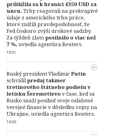
priblížila sa k hranici 4350 USD za
uncu.
Trhy reagovali na prekvapivé
údaje z amerického trhu práce,
ktoré znížili pravdepodobnosť, že
Fed čoskoro zvýši úrokové sadzby.
Za týždeň zlato
posilnilo o viac než
7 %,
uviedla agentúra Reuters.
10:51
Ruský prezident Vladimir
Putin
schválil
predaj takmer
tretinového štátneho podielu v
letisku Šeremetievo
v čase, keď sa
Rusko snaží posilniť svoje oslabené
verejné financie v dôsledku vojny na
Ukrajine, uviedla agentúra Reuters.
10:50