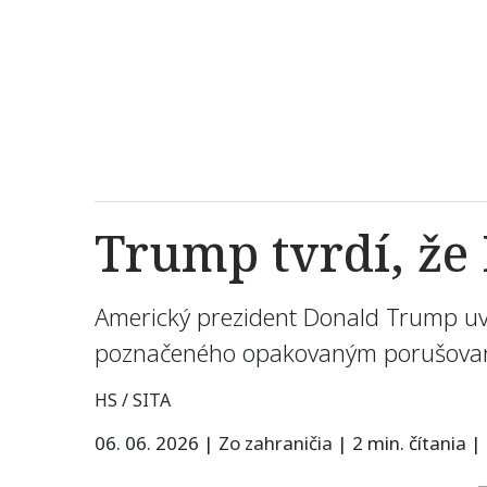
Trump tvrdí, že 
Americký prezident Donald Trump uvie
poznačeného opakovaným porušovaním
HS / SITA
06. 06. 2026
|
Zo zahraničia
|
2 min. čítania
|