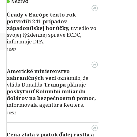
NAŽIVO
Úrady v Európe tento rok
potvrdili 241 prípadov
západonílskej horúčky,
uviedlo vo
svojej týždennej správe ECDC,
↻
informuje DPA.
10:52
Americké ministerstvo
zahraničných vecí
oznámilo, že
vláda Donalda
Trumpa
plánuje
poskytnúť Kolumbii miliardu
dolárov na bezpečnostnú pomoc,
informovala agentúra Reuters.
10:52
Cena zlata v piatok ďalej rástla a