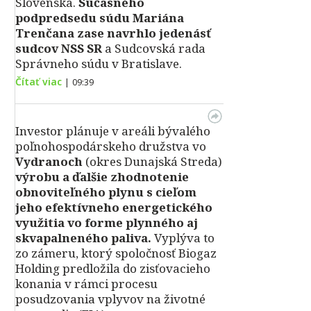
Slovenska.
Súčasného
podpredsedu súdu Mariána
Trenčana zase navrhlo jedenásť
sudcov NSS SR
a Sudcovská rada
Správneho súdu v Bratislave.
Čítať viac
|
09:39
Investor plánuje v areáli bývalého
poľnohospodárskeho družstva vo
Vydranoch
(okres Dunajská Streda)
výrobu a ďalšie zhodnotenie
obnoviteľného plynu s cieľom
jeho efektívneho energetického
využitia vo forme plynného aj
skvapalneného paliva.
Vyplýva to
zo zámeru, ktorý spoločnosť Biogaz
Holding predložila do zisťovacieho
konania v rámci procesu
posudzovania vplyvov na životné