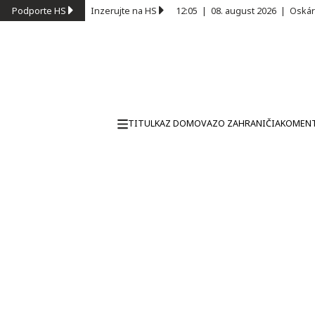
Podporte HS
Inzerujte na HS
12:05
|
08. august 2026
|
Oskár
TITULKA
Z DOMOVA
ZO ZAHRANIČIA
KOMEN