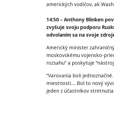
amerických vodičov, ak Washi
14:50 – Anthony Blinken po
zvyšuje svoju podporu Rusku
odvolaním sa na svoje zdroj
Americký minister zahraničn
moskovskému vojensko-prie
rozsahu” a poskytuje “nástroj
“Varovania boli jednoznačné. 
miestnosti…. Bol to nový vývo
jeden z účastníkov stretnutia