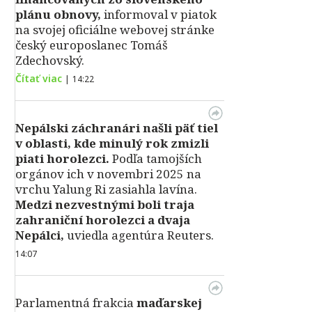
plánu obnovy,
informoval v piatok
na svojej oficiálne webovej stránke
český europoslanec Tomáš
Zdechovský.
Čítať viac
|
14:22
Nepálski záchranári našli päť tiel
v oblasti, kde minulý rok zmizli
piati horolezci.
Podľa tamojších
orgánov ich v novembri 2025 na
vrchu Yalung Ri zasiahla lavína.
Medzi nezvestnými boli traja
zahraniční horolezci a dvaja
Nepálci,
uviedla agentúra Reuters.
14:07
Parlamentná frakcia
maďarskej