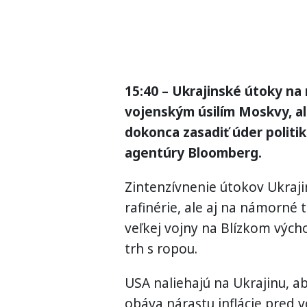
15:40 – Ukrajinské útoky na
vojenským úsilím Moskvy, al
dokonca zasadiť úder politik
agentúry Bloomberg.
Zintenzívnenie útokov Ukraji
rafinérie, ale aj na námorné 
veľkej vojny na Blízkom vých
trh s ropou.
USA naliehajú na Ukrajinu, ab
obáva nárastu inflácie pred v