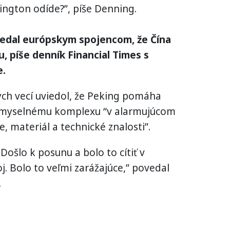
ngton odíde?”, píše Denning.
vedal európskym spojencom, že Čína
, píše denník Financial Times s
e.
ých vecí uviedol, že Peking pomáha
myselnému komplexu “v alarmujúcom
e, materiál a technické znalosti”.
Došlo k posunu a bolo to cítiť v
j. Bolo to veľmi zarážajúce,” povedal
.