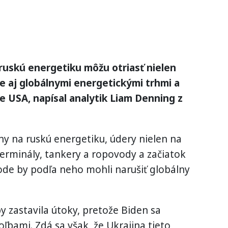
 ruskú energetiku môžu otriasť nielen
e aj globálnymi energetickými trhmi a
e USA, napísal analytik Liam Denning z
ny na ruskú energetiku, údery nielen na
terminály, tankery a ropovody a začiatok
ode by podľa neho mohli narušiť globálny
y zastavila útoky, pretože Biden sa
oľbami. Zdá sa však, že Ukrajina tieto