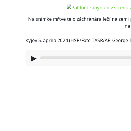
Na snímke mŕtve telo záchranára leží na zemi
na
Kyjev 5. apríla 2024 (HSP/Foto:TASR/AP-George 
▶