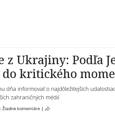
ie z Ukrajiny: Podľa 
a do kritického mom
u dňa informovať o najdôležitejších udalostia
alších zahraničných médií
|
Žiadne komentáre
|