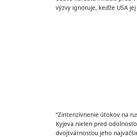
výzvy ignoruje, keďže USA jej
“Zintenzívnenie útokov na r
Kyjeva nielen pred odolnosťou
dvojtvárnosťou jeho najväčš