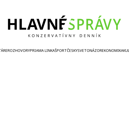
TÁRE
ROZHOVORY
PRIAMA LINKA
ŠPORT
ČESKY
SVETONÁZOR
EKONOMIKA
KU