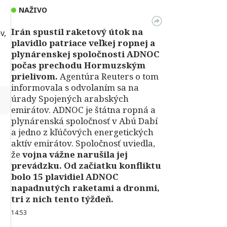
NAŽIVO
Irán spustil raketový útok na
v,
plavidlo patriace veľkej ropnej a
plynárenskej spoločnosti ADNOC
počas prechodu Hormuzským
prielivom.
Agentúra Reuters o tom
informovala s odvolaním sa na
↻
úrady Spojených arabských
emirátov. ADNOC je štátna ropná a
plynárenská spoločnosť v Abú Dabí
a jedno z kľúčových energetických
aktív emirátov. Spoločnosť uviedla,
že
vojna vážne narušila jej
prevádzku. Od začiatku konfliktu
bolo 15 plavidiel ADNOC
napadnutých raketami a dronmi,
tri z nich tento týždeň.
14:53