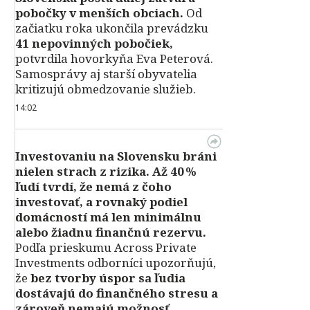
pobočky v menších obciach.
Od
začiatku roka ukončila prevádzku
41 nepovinných pobočiek,
potvrdila hovorkyňa Eva Peterová.
Samosprávy aj starší obyvatelia
kritizujú obmedzovanie služieb.
14:02
Investovaniu na Slovensku bráni
nielen strach z rizika. Až 40 %
ľudí tvrdí, že nemá z čoho
investovať, a rovnaký podiel
domácností má len minimálnu
alebo žiadnu finančnú rezervu.
Podľa prieskumu Across Private
Investments odborníci upozorňujú,
že
bez tvorby úspor sa ľudia
dostávajú do finančného stresu a
zároveň nemajú možnosť