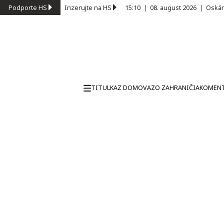
Podporte HS
Inzerujte na HS
15:10
|
08. august 2026
|
Oskár
TITULKA
Z DOMOVA
ZO ZAHRANIČIA
KOMEN