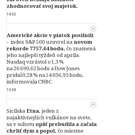
zhodnocovať svoj majetok.
14:02
Americké akcie v piatok posilnili
– index S&P 500 uzavrel na
novom
rekorde 7757,64 bodu,
čo znamená
jeho najlepší týždeň od apríla.
Nasdaq vzrástol o 1,3 %
na 26 690,62 bodu a Dow Jones
pridal 0,28 % na 54 036,93 bodu,
informovala CNBC.
13:58
Sicílska
Etna,
jeden z
najaktívnejších vulkánov na svete,
sa v sobotu
opäť prebudila a začala
chrliť dym a popol,
čo miestne