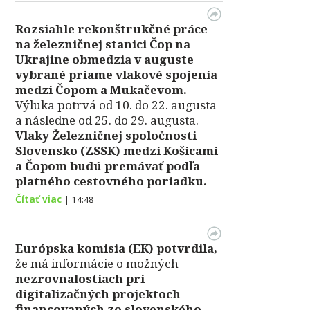
Rozsiahle rekonštrukčné práce
na železničnej stanici Čop na
Ukrajine obmedzia v auguste
vybrané priame vlakové spojenia
medzi Čopom a Mukačevom.
Výluka potrvá od 10. do 22. augusta
a následne od 25. do 29. augusta.
Vlaky Železničnej spoločnosti
Slovensko (ZSSK) medzi Košicami
a Čopom budú premávať podľa
platného cestovného poriadku.
Čítať viac
|
14:48
Európska komisia (EK) potvrdila,
že má informácie o možných
nezrovnalostiach pri
digitalizačných projektoch
financovaných zo slovenského