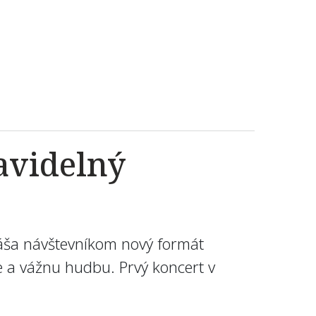
avidelný
náša návštevníkom nový formát
e a vážnu hudbu. Prvý koncert v