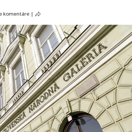
e komentáre
|