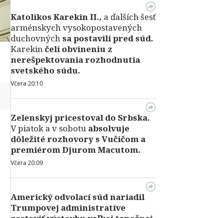
Katolikos Karekin II.,
a ďalších šesť
arménskych vysokopostavených
duchovných
sa postavili pred súd.
Karekin
čelí obvineniu z
nerešpektovania rozhodnutia
svetského súdu.
Včera 20:10
↻
Zelenskyj pricestoval do Srbska.
V piatok a v sobotu
absolvuje
dôležité rozhovory s Vučičom a
premiérom Djurom Macutom.
Včera 20:09
Americký odvolací súd nariadil
Trumpovej administratíve