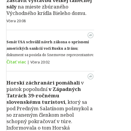
zastaviť výstavbu veľkej tanečnej
sály
na mieste zbúraného
Východného krídla Bieleho domu.
Včera 20:08
Senát USA schválil návrh zákona o sprísnení
amerických sankcií voči Rusku a Iránu
;
dokument sa posiela do Snemovne reprezentantov.
Čítať viac
|
Včera 20:02
Horskí záchranári pomáhali
v
piatok popoludní
v Západných
Tatrách 39-ročnému
slovenskému turistovi
, ktorý sa
pod Predným Salatínom pošmykol a
so zraneným členkom nebol
schopný pokračovať v túre.
Informovala o tom Horská