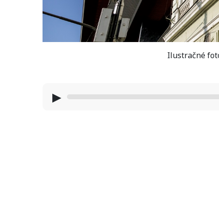
Ilustračné fo
▶