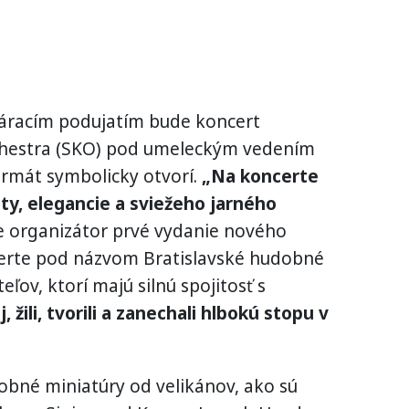
váracím podujatím bude koncert
hestra (SKO) pod umeleckým vedením
ormát symbolicky otvorí.
„Na koncerte
ty, elegancie a sviežeho jarného
je organizátor prvé vydanie nového
certe pod názvom Bratislavské hudobné
ľov, ktorí majú silnú spojitosť s
j, žili, tvorili a zanechali hlbokú stopu v
dobné miniatúry od velikánov, ako sú