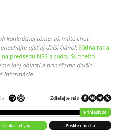
li konkrétnej téme, ak máte chuť
nenechajte ujsť aj ďalší článok
Súdna rada
v na predsedu NSS a sudcu Súdneho
eme inej oblasti a prinášame ďalšie
é informácie.
 nás
Zdieľajte nás
Prihlásiť sa
Nahlásiť chybu
Pošlite nám tip