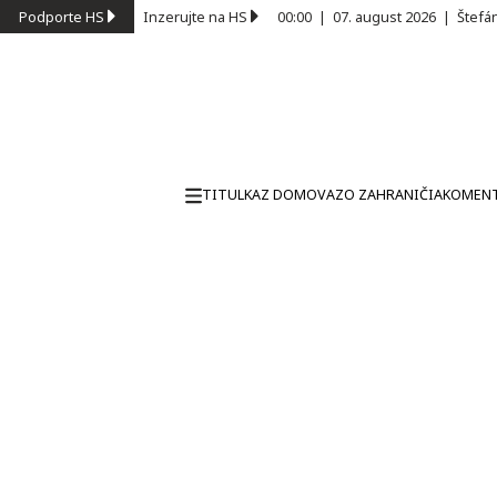
Podporte HS
Inzerujte na HS
00:00
|
07. august 2026
|
Štefá
TITULKA
Z DOMOVA
ZO ZAHRANIČIA
KOMEN