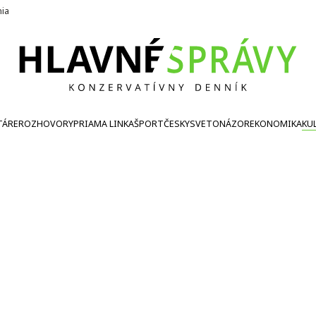
nia
TÁRE
ROZHOVORY
PRIAMA LINKA
ŠPORT
ČESKY
SVETONÁZOR
EKONOMIKA
KU