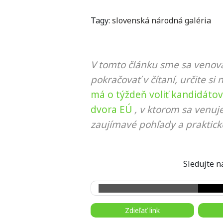
Tagy:
slovenská národná galéria
V tomto článku sme sa venova
pokračovať v čítaní, určite si 
má o týždeň voliť kandidáto
dvora EÚ
, v ktorom sa venuj
zaujímavé pohľady a praktick
Sledujte
Zdieľať link