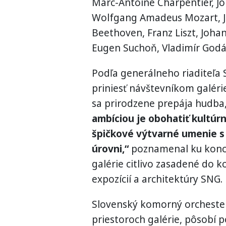
Marc-Antoine Charpentier, J
Wolfgang Amadeus Mozart, 
Beethoven, Franz Liszt, Joha
Eugen Suchoň, Vladimír Godár,
Podľa generálneho riaditeľa S
priniesť návštevníkom galér
sa prirodzene prepája hudba,
ambíciou je obohatiť kultúrn
špičkové výtvarné umenie s
úrovni,“
poznamenal ku konce
galérie citlivo zasadené do k
expozícií a architektúry SNG.
Slovenský komorný orchester,
priestoroch galérie, pôsobí