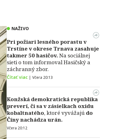
NAŽIVO
Pri požiari lesného porastu v
Trstíne v okrese Trnava zasahuje
takmer 50 hasičov.
Na sociálnej
sieti o tom informoval Hasičský a
záchranný zbor.
Čítať viac
|
Včera 20:13
Konžská demokratická republika
preverí, či sa v zásielkach oxidu
kobaltnatého
, ktoré vyvážajú
do
Číny nachádza urán.
Včera 20:12