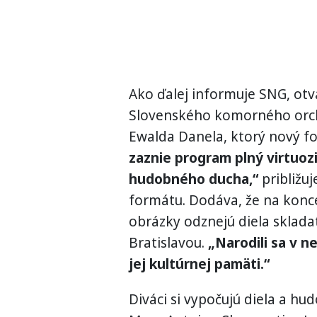
Ako ďalej informuje SNG, ot
Slovenského komorného orc
Ewalda Danela, ktorý nový f
zaznie program plný virtuozi
hudobného ducha,“
približu
formátu. Dodáva, že na kon
obrázky odznejú diela skladate
Bratislavou.
„Narodili sa v ne
jej kultúrnej pamäti.“
Diváci si vypočujú diela a hu