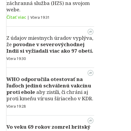
záchranná služba (HZS) na svojom
webe.
Čítať viac
|
Včera 19:31
Z údajov miestnych úradov vyplýva,
že
povodne v severovýchodnej
Indii si vyžiadali viac ako 97 obetí.
Včera 19:30
WHO odporučila otestovať na
ľuďoch jedinú schválenú vakcínu
proti ebole
aby zistili, či chráni aj
proti kmeňu vírusu šíriaceho v KDR.
Včera 19:28
Vo veku 69 rokov zomrel britský