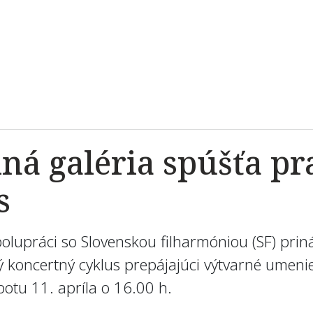
ná galéria spúšťa pr
s
polupráci so Slovenskou filharmóniou (SF) pri
ý koncertný cyklus prepájajúci výtvarné umeni
botu 11. apríla o 16.00 h.