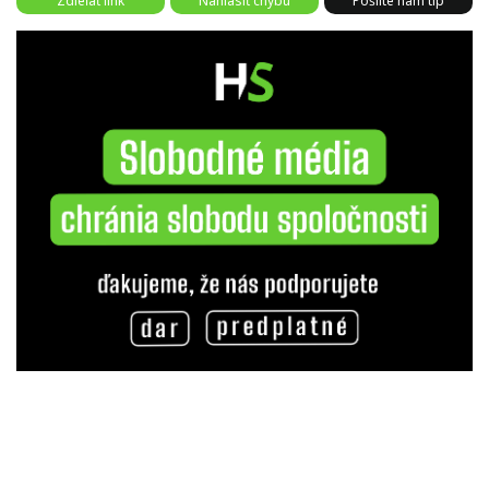
Zdieľať link
Nahlásiť chybu
Pošlite nám tip