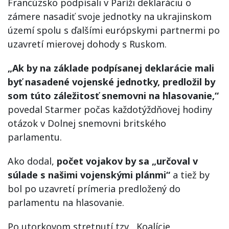
Francúzsko podpísali v Paríži deklaráciu o
zámere nasadiť svoje jednotky na ukrajinskom
území spolu s ďalšími európskymi partnermi po
uzavretí mierovej dohody s Ruskom.
„Ak by na základe podpísanej deklarácie mali
byť nasadené vojenské jednotky, predložil by
som túto záležitosť snemovni na hlasovanie,“
povedal Starmer počas každotýždňovej hodiny
otázok v Dolnej snemovni britského
parlamentu.
Ako dodal,
počet vojakov by sa „určoval v
súlade s našimi vojenskými plánmi“
a tiež by
bol po uzavretí prímeria predložený do
parlamentu na hlasovanie.
Po utorkovom stretnutí tzv. „Koalície