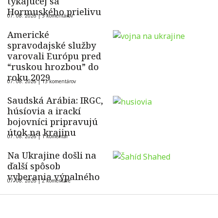
týkajúcej sa
Hormuského prielivu
07. 08. 2026 |
5 komentárov
Americké
spravodajské služby
varovali Európu pred
“ruskou hrozbou” do
roku 2029
07. 08. 2026 |
13 komentárov
Saudská Arábia: IRGC,
húsíovia a irackí
bojovníci pripravujú
útok na krajinu
07. 08. 2026 |
1 komentár
Na Ukrajine došli na
ďalší spôsob
vyberania výpalného
07. 08. 2026 |
2 komentáre