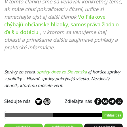
V tomto článku sme sa venovali konkrétnej téme,
ak máte chuť pokračovať v čítaní, určite si
nenechajte ujsť aj ďalší článok
Vo Fiľakove
chýbajú občianske hliadky, samospráva žiada o
ďalšiu dotáciu
, v ktorom sa venujeme inej
oblasti a prinášame ďalšie zaujímavé pohľady a
praktické informácie.
Správy zo sveta,
správy dnes zo Slovenska
aj horúce správy
z politiky – Hlavné správy pokrývajú všetko. Nezávislý
denník, ktorému môžete veriť.
Sledujte nás
Zdieľajte nás
Prihlásiť sa