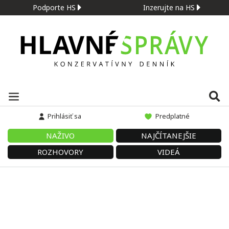
Podporte HS
Inzerujte na HS
Prihlásiť sa
Predplatné
NAŽIVO
NAJČÍTANEJŠIE
ROZHOVORY
VIDEÁ