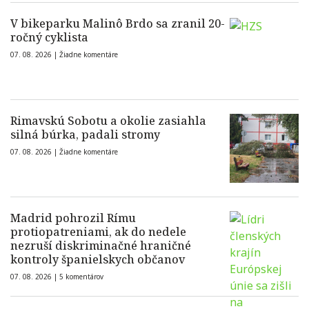
V bikeparku Malinô Brdo sa zranil 20-
ročný cyklista
07. 08. 2026 |
Žiadne komentáre
Rimavskú Sobotu a okolie zasiahla
silná búrka, padali stromy
07. 08. 2026 |
Žiadne komentáre
Madrid pohrozil Rímu
protiopatreniami, ak do nedele
nezruší diskriminačné hraničné
kontroly španielskych občanov
07. 08. 2026 |
5 komentárov