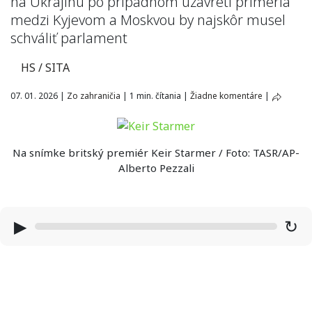
na Ukrajinu po prípadnom uzavretí prímeria
medzi Kyjevom a Moskvou by najskôr musel
schváliť parlament
HS / SITA
07. 01. 2026
|
Zo zahraničia
|
1 min. čítania
|
Žiadne komentáre
|
Na snímke britský premiér Keir Starmer / Foto: TASR/AP-
Alberto Pezzali
▶
↻