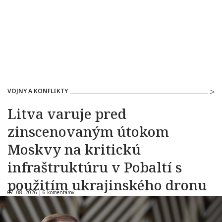
VOJNY A KONFLIKTY
Litva varuje pred
zinscenovaným útokom
Moskvy na kritickú
infraštruktúru v Pobaltí s
použitím ukrajinského dronu
07. 08. 2026 |
6 komentárov