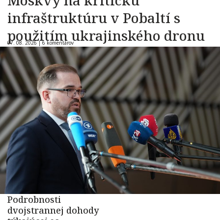
Moskvy na kritickú
infraštruktúru v Pobaltí s
použitím ukrajinského dronu
07. 08. 2026 |
6 komentárov
Podrobnosti
dvojstrannej dohody