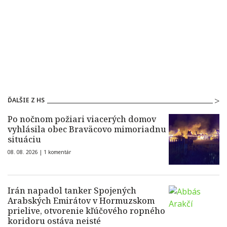
ĎALŠIE Z HS
Po nočnom požiari viacerých domov
vyhlásila obec Braväcovo mimoriadnu
situáciu
08. 08. 2026 |
1 komentár
Irán napadol tanker Spojených
Arabských Emirátov v Hormuzskom
prielive, otvorenie kľúčového ropného
koridoru ostáva neisté