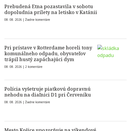
Prebudená Etna pozastavila v sobotu
dopoludnia prílety na letisko v Katánii
08. 08. 2026 |
Žiadne komentáre
Pri prístave v Rotterdame horeli tony
komunálneho odpadu, obyvateľov
trápil hustý zapáchajúci dym
08. 08. 2026 |
2 komentáre
Polícia vyšetruje piatkovú dopravnú
nehodu na diaľnici D1 pri Červeníku
08. 08. 2026 |
Žiadne komentáre
Mesto Košice upozorňuje na víkendové