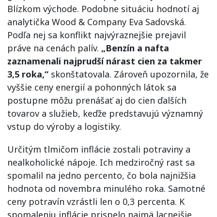
Blízkom východe. Podobne situáciu hodnotí aj
analytička Wood & Company Eva Sadovská.
Podľa nej sa konflikt najvýraznejšie prejavil
práve na cenách palív.
„Benzín a nafta
zaznamenali najprudší nárast cien za takmer
3,5 roka,“
skonštatovala. Zároveň upozornila, že
vyššie ceny energií a pohonných látok sa
postupne môžu prenášať aj do cien ďalších
tovarov a služieb, keďže predstavujú významný
vstup do výroby a logistiky.
Určitým tlmičom inflácie zostali potraviny a
nealkoholické nápoje. Ich medziročný rast sa
spomalil na jedno percento, čo bola najnižšia
hodnota od novembra minulého roka. Samotné
ceny potravín vzrástli len o 0,3 percenta. K
spomaleniu inflácie prispelo najmä lacnejšie