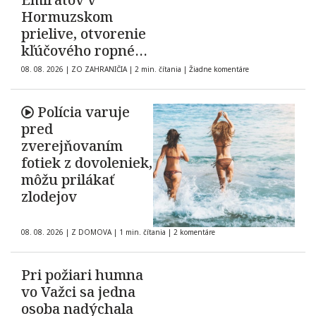
Hormuzskom
prielive, otvorenie
kľúčového ropného
koridoru ostáva
08. 08. 2026
|
ZO ZAHRANIČIA
|
2 min. čítania
|
Žiadne komentáre
neisté
Polícia varuje
pred
zverejňovaním
fotiek z dovoleniek,
môžu prilákať
zlodejov
08. 08. 2026
|
Z DOMOVA
|
1 min. čítania
|
2 komentáre
Pri požiari humna
vo Važci sa jedna
osoba nadýchala