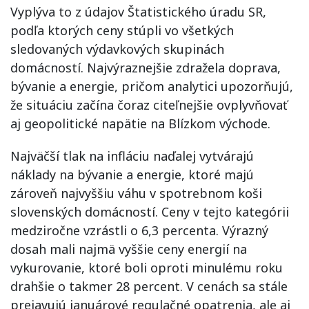
Vyplýva to z údajov Štatistického úradu SR,
podľa ktorých ceny stúpli vo všetkých
sledovaných výdavkových skupinách
domácností. Najvýraznejšie zdražela doprava,
bývanie a energie, pričom analytici upozorňujú,
že situáciu začína čoraz citeľnejšie ovplyvňovať
aj geopolitické napätie na Blízkom východe.
Najväčší tlak na infláciu naďalej vytvárajú
náklady na bývanie a energie, ktoré majú
zároveň najvyššiu váhu v spotrebnom koši
slovenských domácností. Ceny v tejto kategórii
medziročne vzrástli o 6,3 percenta. Výrazný
dosah mali najmä vyššie ceny energií na
vykurovanie, ktoré boli oproti minulému roku
drahšie o takmer 28 percent. V cenách sa stále
prejavujú januárové regulačné opatrenia, ale aj