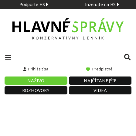
Podporte HS
Inzerujte na HS
Prihlásiť sa
Predplatné
NAŽIVO
NAJČÍTANEJŠIE
ROZHOVORY
VIDEÁ