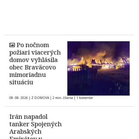
Po nočnom
požiari viacerých
domov vyhlásila
obec Braväcovo
mimoriadnu
situáciu
08. 08. 2026
|
Z DOMOVA
|
2 min. čítania
|
1 komentár
Irán napadol
tanker Spojených
Arabských
Emirátov v