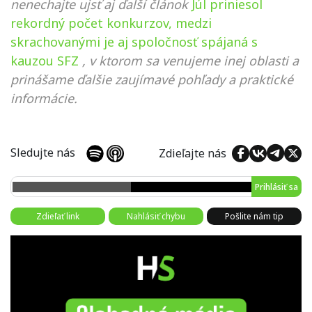
nenechajte ujsť aj ďalší článok
Júl priniesol
rekordný počet konkurzov, medzi
skrachovanými je aj spoločnosť spájaná s
kauzou SFZ
, v ktorom sa venujeme inej oblasti a
prinášame ďalšie zaujímavé pohľady a praktické
informácie.
Sledujte nás
Zdieľajte nás
Prihlásiť sa
Zdieľať link
Nahlásiť chybu
Pošlite nám tip