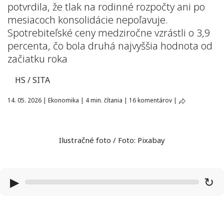
potvrdila, že tlak na rodinné rozpočty ani po
mesiacoch konsolidácie nepoľavuje.
Spotrebiteľské ceny medziročne vzrástli o 3,9
percenta, čo bola druhá najvyššia hodnota od
začiatku roka
HS / SITA
14. 05. 2026
|
Ekonomika
|
4 min. čítania
|
16 komentárov
|
Ilustračné foto / Foto: Pixabay
▶
↻