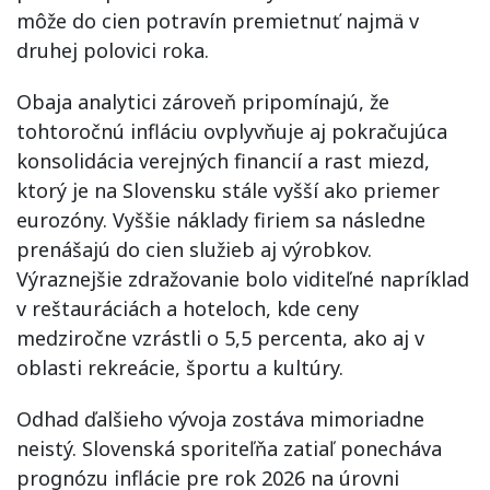
môže do cien potravín premietnuť najmä v
druhej polovici roka.
Obaja analytici zároveň pripomínajú, že
tohtoročnú infláciu ovplyvňuje aj pokračujúca
konsolidácia verejných financií a rast miezd,
ktorý je na Slovensku stále vyšší ako priemer
eurozóny. Vyššie náklady firiem sa následne
prenášajú do cien služieb aj výrobkov.
Výraznejšie zdražovanie bolo viditeľné napríklad
v reštauráciách a hoteloch, kde ceny
medziročne vzrástli o 5,5 percenta, ako aj v
oblasti rekreácie, športu a kultúry.
Odhad ďalšieho vývoja zostáva mimoriadne
neistý. Slovenská sporiteľňa zatiaľ ponecháva
prognózu inflácie pre rok 2026 na úrovni