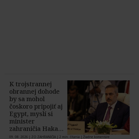
K trojstrannej
obrannej dohode
by sa mohol
čoskoro pripojiť aj
Egypt, myslí si
minister
zahraničia Hakan
Fidan
09. 08. 2026
|
ZO ZAHRANIČIA
|
2 min. čítania
|
Žiadne komentáre