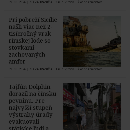
09. 08. 2026
|
ZO ZAHRANIČIA
|
2 min. čítania
|
Žiadne komentáre
Pri pobreží Sicílie
našli viac než 2-
tisícročný vrak
rímskej lode so
stovkami
zachovaných
amfor
09. 08. 2026
|
ZO ZAHRANIČIA
|
1 min. čítania
|
Žiadne komentáre
Tajfún Dolphin
dorazil na čínsku
pevninu. Pre
najvyšší stupeň
výstrahy úrady
evakuovali
státisíce ľudí a