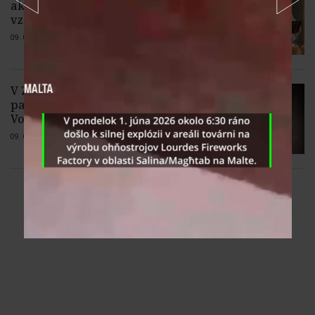
akékoľvek formy násilia, vyzval k
vzájomnej úcte
09. 08. 2026 |
1 komentár
V Zákamennom si pripomenuli
pamätný deň smrti biskupa Jána
Vojtaššáka
09. 08. 2026 |
Žiadne komentáre