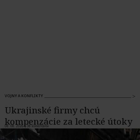
VOJNY A KONFLIKTY
Ukrajinské firmy chcú
kompenzácie za letecké útoky
08. 08. 2026 |
38 komentárov