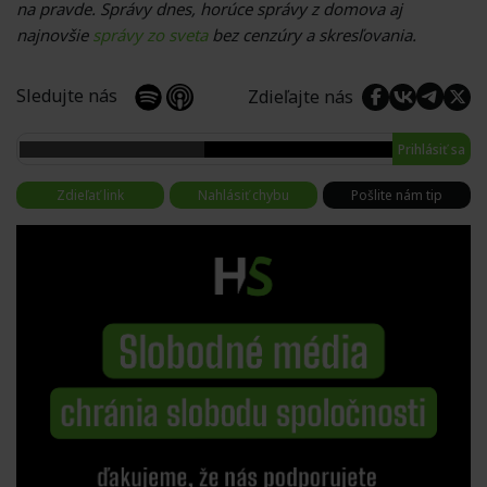
na pravde. Správy dnes, horúce správy z domova aj
najnovšie
správy zo sveta
bez cenzúry a skresľovania.
Sledujte nás
Zdieľajte nás
Prihlásiť sa
Zdieľať link
Nahlásiť chybu
Pošlite nám tip