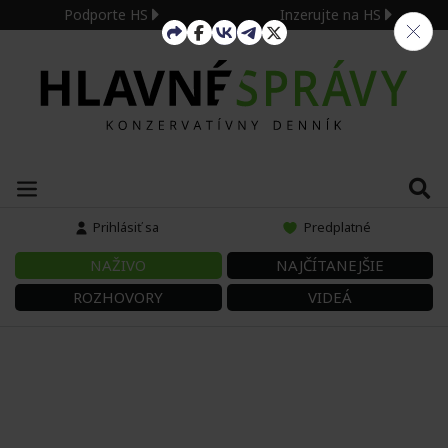
Podporte HS
Inzerujte na HS
Prihlásiť sa
Predplatné
NAŽIVO
NAJČÍTANEJŠIE
ROZHOVORY
VIDEÁ