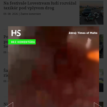
Na festivale Lovestream ľudí rozvážal
taxikár pod vplyvom drog
09. 08. 2026 |
Žiadne komentáre
Polícia obvinila dvoch mladíkov z
pokusu o vraždu vodiča taxislužby v
Seredi
09. 08. 2026 |
3 komentáre
Šaško chce v krátkom čase predstaviť
riešenie pre záchrankový tender
09. 08. 2026 |
1 komentár
Nitriansky biskup Judák odsudzuje