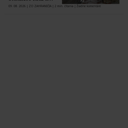
zrušili tisícky letov
09. 08. 2026
|
ZO ZAHRANIČIA
|
2 min. čítania
|
Žiadne komentáre