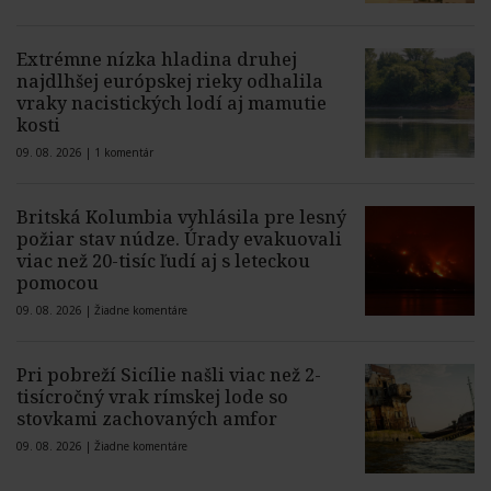
Extrémne nízka hladina druhej
najdlhšej európskej rieky odhalila
vraky nacistických lodí aj mamutie
kosti
09. 08. 2026 |
1 komentár
Britská Kolumbia vyhlásila pre lesný
požiar stav núdze. Úrady evakuovali
viac než 20-tisíc ľudí aj s leteckou
pomocou
09. 08. 2026 |
Žiadne komentáre
Pri pobreží Sicílie našli viac než 2-
tisícročný vrak rímskej lode so
stovkami zachovaných amfor
09. 08. 2026 |
Žiadne komentáre