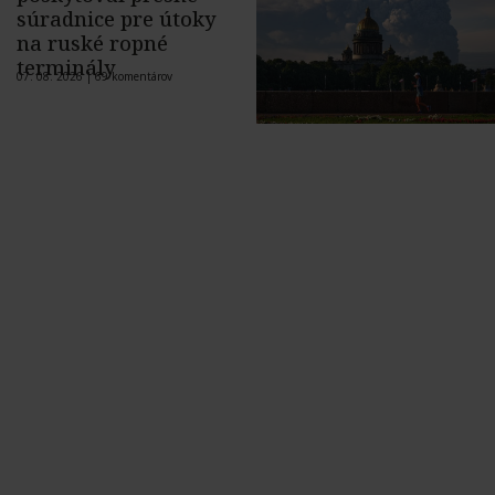
súradnice pre útoky
na ruské ropné
terminály
07. 08. 2026 |
69 komentárov