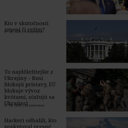
Kto v skutočnosti
zmení čí režim?
07. 08. 2026 |
8 komentárov
To najdôležitejšie z
Ukrajiny – Rusi
blokujú prístavy, EÚ
blokuje vývoz
kvótami, sťažujú sa
Ukrajinci
07. 08. 2026 |
26 komentárov
Hackeri odhalili, kto
poskytoval presné