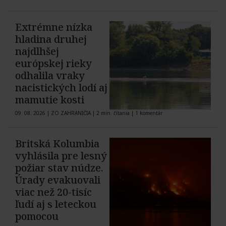
Extrémne nízka
hladina druhej
najdlhšej
európskej rieky
odhalila vraky
nacistických lodí aj
mamutie kosti
09. 08. 2026
|
ZO ZAHRANIČIA
|
2 min. čítania
|
1 komentár
Britská Kolumbia
vyhlásila pre lesný
požiar stav núdze.
Úrady evakuovali
viac než 20-tisíc
ľudí aj s leteckou
pomocou