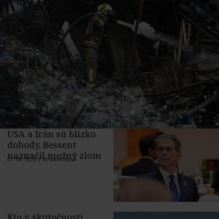
USA a Irán sú blízko
dohody. Bessent
naznačil možný zlom
07. 08. 2026 |
18 komentárov
Kto v skutočnosti