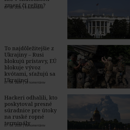
zmení čí režim?
07. 08. 2026 |
8 komentárov
To najdôležitejšie z
Ukrajiny – Rusi
blokujú prístavy, EÚ
blokuje vývoz
kvótami, sťažujú sa
Ukrajinci
07. 08. 2026 |
26 komentárov
Hackeri odhalili, kto
poskytoval presné
súradnice pre útoky
na ruské ropné
terminály
07. 08. 2026 |
69 komentárov