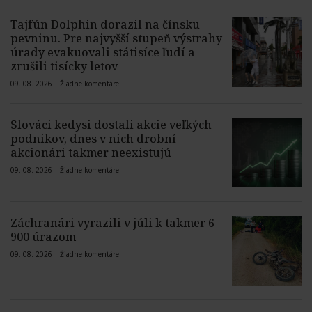
Tajfún Dolphin dorazil na čínsku
pevninu. Pre najvyšší stupeň výstrahy
úrady evakuovali státisíce ľudí a
zrušili tisícky letov
09. 08. 2026 |
Žiadne komentáre
Slováci kedysi dostali akcie veľkých
podnikov, dnes v nich drobní
akcionári takmer neexistujú
09. 08. 2026 |
Žiadne komentáre
Záchranári vyrazili v júli k takmer 6
900 úrazom
09. 08. 2026 |
Žiadne komentáre