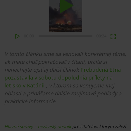
Play
00:00
00:24
V tomto článku sme sa venovali konkrétnej téme,
ak máte chuť pokračovať v čítaní, určite si
nenechajte ujsť aj ďalší článok
Prebudená Etna
pozastavila v sobotu dopoludnia prílety na
letisko v Katánii
, v ktorom sa venujeme inej
oblasti a prinášame ďalšie zaujímavé pohľady a
praktické informácie.
Hlavné správy – nezávislý denník
pre čitateľov, ktorým záleží