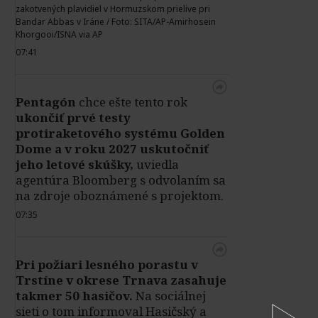
zakotvených plavidiel v Hormuzskom prielive pri
Bandar Abbas v Iráne / Foto: SITA/AP-Amirhosein
Khorgooi/ISNA via AP
07:41
Pentagón
chce ešte tento rok
ukončiť prvé testy
protiraketového systému Golden
Dome a v roku 2027 uskutočniť
jeho letové skúšky,
uviedla
agentúra Bloomberg s odvolaním sa
na zdroje oboznámené s projektom.
07:35
Pri požiari lesného porastu v
Trstíne v okrese Trnava zasahuje
takmer 50 hasičov.
Na sociálnej
sieti o tom informoval Hasičský a