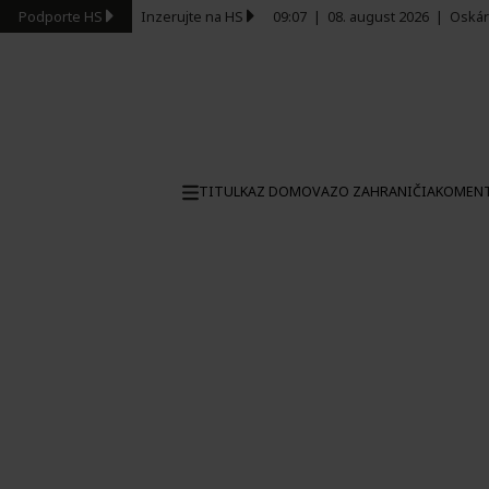
Podporte HS
Inzerujte na HS
09:07
|
08. august 2026
|
Oskár
TITULKA
Z DOMOVA
ZO ZAHRANIČIA
KOMEN