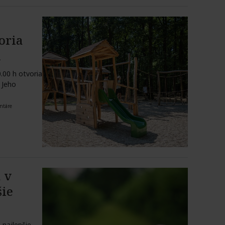
oria
i
.00 h otvoria
. Jeho
ntáre
 v
šie
 najlepšie