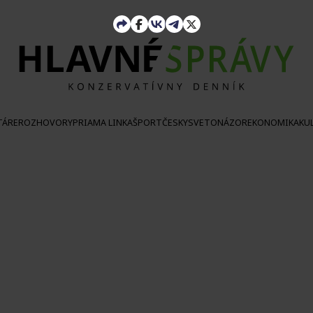
TÁRE
ROZHOVORY
PRIAMA LINKA
ŠPORT
ČESKY
SVETONÁZOR
EKONOMIKA
KU