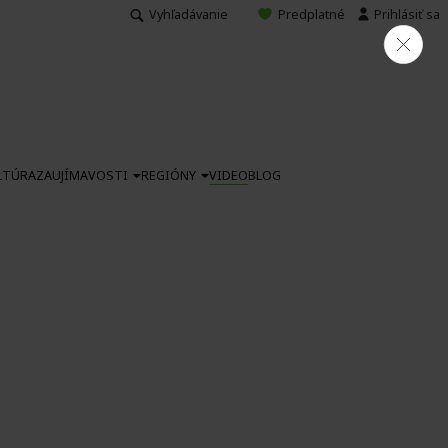
Vyhľadávanie
Predplatné
Prihlásiť sa
LTÚRA
ZAUJÍMAVOSTI
REGIÓNY
VIDEO
BLOG