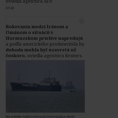
uviedla agentúra AFP.
07:43
Rokovania medzi Iránom a
Ománom o situácii v
Hormuzskom prielive napredujú
a podľa amerického predstaviteľa by
dohoda mohla byť uzavretá už
čoskoro,
uviedla agentúra Reuters.
Na snímke malá motorová loď prepláva okolo