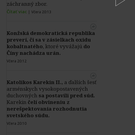
záchranný zbor.
Čítať viac
|
Včera 20:13
Konžská demokratická republika
preverí, či sa v zásielkach oxidu
kobaltnatého
, ktoré vyvážajú
do
Číny nachádza urán.
Včera 20:12
Katolikos Karekin II.,
a ďalších šesť
arménskych vysokopostavených
duchovných
sa postavili pred súd.
Karekin
čelí obvineniu z
nerešpektovania rozhodnutia
svetského súdu.
Včera 20:10