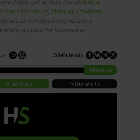
nenechajte ujsť aj ďalší článok
Irán a
rasu v Hormuze, blížia sa k finálnej
 ktorom sa venujeme inej oblasti a
ohľady a praktické informácie.
 nás
Zdieľajte nás
Prihlásiť sa
Nahlásiť chybu
Pošlite nám tip