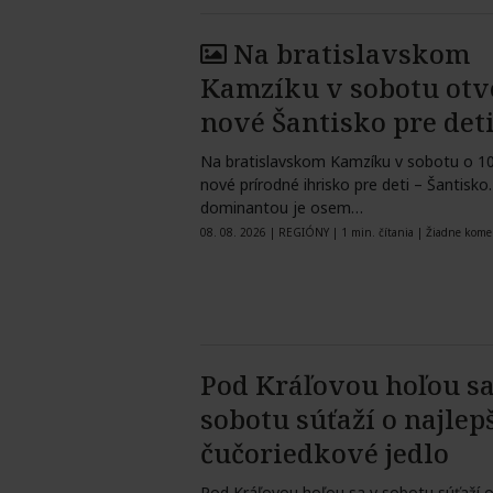
Na bratislavskom
Kamzíku v sobotu otv
nové Šantisko pre det
Na bratislavskom Kamzíku v sobotu o 10
nové prírodné ihrisko pre deti – Šantisko
dominantou je osem…
08. 08. 2026
|
REGIÓNY
|
1 min. čítania
|
Žiadne kome
Pod Kráľovou hoľou sa
sobotu súťaží o najlep
čučoriedkové jedlo
Pod Kráľovou hoľou sa v sobotu súťaží o