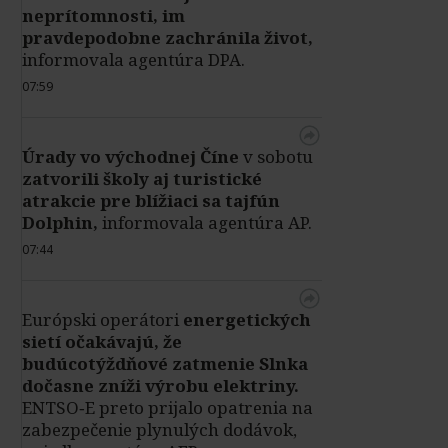
neprítomnosti, im
pravdepodobne zachránila život,
informovala agentúra DPA.
07:59
Úrady vo východnej Číne
v sobotu
zatvorili školy aj turistické
atrakcie pre blížiaci sa tajfún
Dolphin,
informovala agentúra AP.
07:44
Európski operátori
energetických
sietí očakávajú, že
budúcotýždňové zatmenie Slnka
dočasne zníži výrobu elektriny.
ENTSO‑E preto prijalo opatrenia na
zabezpečenie plynulých dodávok,