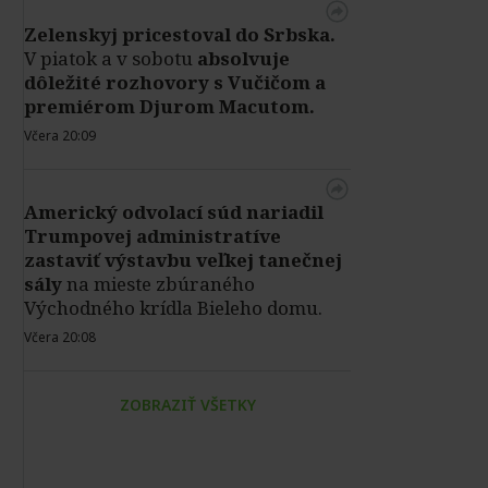
Zelenskyj pricestoval do Srbska.
V piatok a v sobotu
absolvuje
dôležité rozhovory s Vučičom a
premiérom Djurom Macutom.
Včera 20:09
Americký odvolací súd nariadil
Trumpovej administratíve
zastaviť výstavbu veľkej tanečnej
sály
na mieste zbúraného
Východného krídla Bieleho domu.
Včera 20:08
ZOBRAZIŤ VŠETKY