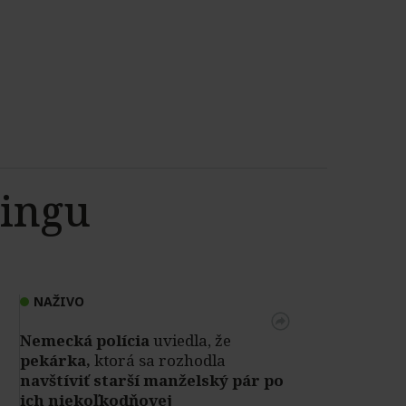
kingu
NAŽIVO
Nemecká polícia
uviedla, že
pekárka,
ktorá sa rozhodla
navštíviť starší manželský pár po
ich niekoľkodňovej