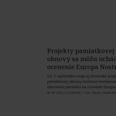
Projekty pamiatkovej
obnovy sa môžu uchád
ocenenie Europa Nost
Do 7. septembra majú aj slovenské proj
pamiatkovej obnovy možnosť nominovať 
obnovenú pamiatku na ocenenie Europa 
„Ocenenie…
08. 08. 2026
|
Z DOMOVA
|
1 min. čítania
|
Žiadne ko