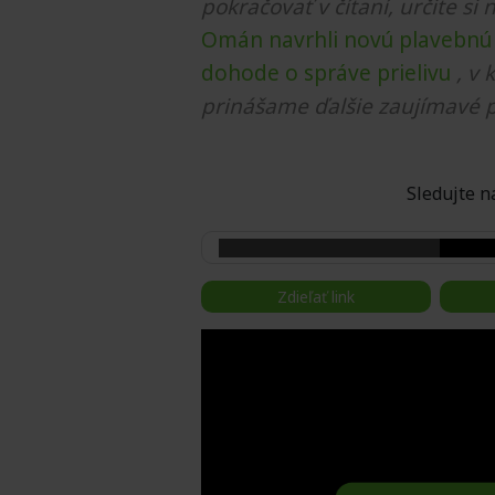
pokračovať v čítaní, určite si 
Omán navrhli novú plavebnú t
dohode o správe prielivu
, v
prinášame ďalšie zaujímavé p
Sledujte
Zdieľať link