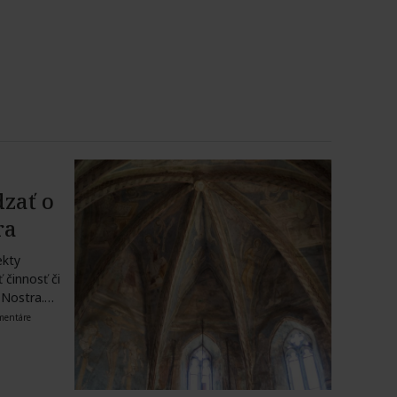
zať o
ra
ekty
činnosť či
Nostra.
mentáre