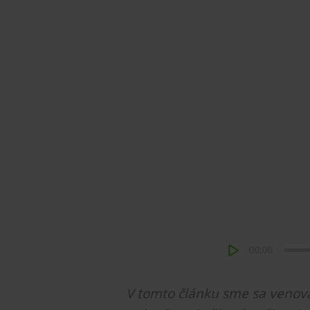
00:00
V tomto článku sme sa venova