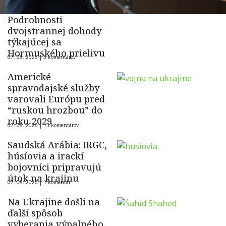
Podrobnosti
dvojstrannej dohody
týkajúcej sa
Hormuského prielivu
07. 08. 2026 |
5 komentárov
Americké
spravodajské služby
varovali Európu pred
“ruskou hrozbou” do
roku 2029
07. 08. 2026 |
13 komentárov
Saudská Arábia: IRGC,
húsíovia a irackí
bojovníci pripravujú
útok na krajinu
07. 08. 2026 |
1 komentár
Na Ukrajine došli na
ďalší spôsob
vyberania výpalného