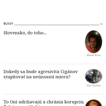
BLOGY
Marek Brna
Ivan Štubňa