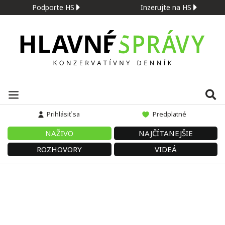
Podporte HS
Inzerujte na HS
Prihlásiť sa
Predplatné
NAŽIVO
NAJČÍTANEJŠIE
ROZHOVORY
VIDEÁ