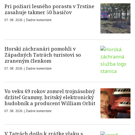
Pri požiari lesného porastu v Trstíne
zasahuje takmer 50 hasičov
07. 08. 2026 |
Žiadne komentáre
Horskí záchranári pomohli v
Západných Tatrách turistovi so
zraneným členkom
07. 08. 2026 |
Žiadne komentáre
Vo veku 69 rokov zomrel trojnásobný
držiteľ Grammy, britský elektronický
hudobník a producent William Orbit
07. 08. 2026 |
Žiadne komentáre
V Tatrách došlo k zrážke vlaku s