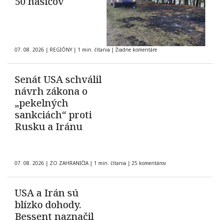
50 hasičov
07. 08. 2026
|
REGIÓNY
|
1 min. čítania
|
Žiadne komentáre
Senát USA schválil
návrh zákona o
„pekelných
sankciách“ proti
Rusku a Iránu
07. 08. 2026
|
ZO ZAHRANIČIA
|
1 min. čítania
|
25 komentárov
USA a Irán sú
blízko dohody.
Bessent naznačil