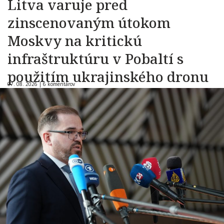
Litva varuje pred
zinscenovaným útokom
Moskvy na kritickú
infraštruktúru v Pobaltí s
použitím ukrajinského dronu
07. 08. 2026 |
6 komentárov