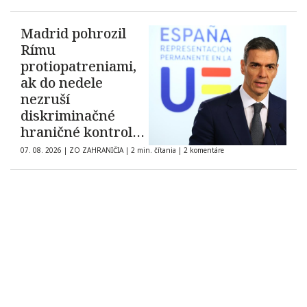
Madrid pohrozil
Rímu
protiopatreniami,
ak do nedele
nezruší
diskriminačné
hraničné kontroly
španielskych
07. 08. 2026
|
ZO ZAHRANIČIA
|
2 min. čítania
|
2 komentáre
občanov