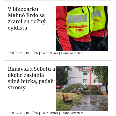
V bikeparku
Malinô Brdo sa
zranil 20-ročný
cyklista
07. 08. 2026
|
REGIÓNY
|
1 min. čítania
|
Žiadne komentáre
Rimavskú Sobotu a
okolie zasiahla
silná búrka, padali
stromy
07. 08. 2026
|
REGIÓNY
|
1 min. čítania
|
Žiadne komentáre