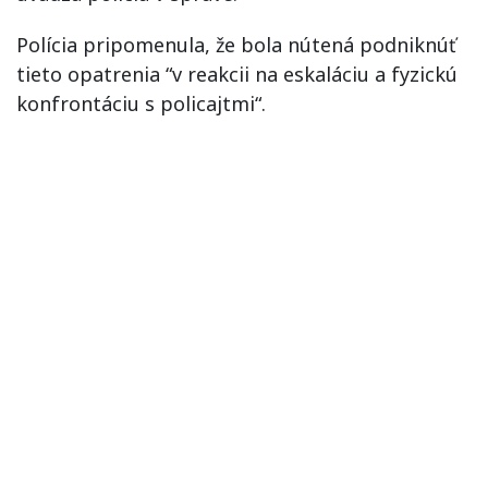
Polícia
pripomenula
,
že
bola nútená
podniknúť
tieto opatrenia
“
v reakcii
na
eskaláciu
a
fyzickú
konfrontáciu
s
policajtmi
“
.