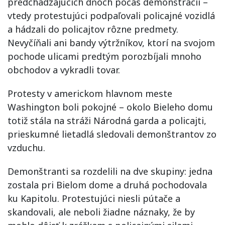
predchádzajúcich dňoch počas demonštrácií –
vtedy protestujúci podpaľovali policajné vozidlá
a hádzali do policajtov rôzne predmety.
Nevyčíňali ani bandy výtržníkov, ktorí na svojom
pochode ulicami predtým porozbíjali mnoho
obchodov a vykradli tovar.
Protesty v americkom hlavnom meste
Washington boli pokojné – okolo Bieleho domu
totiž stála na stráži Národná garda a policajti,
prieskumné lietadlá sledovali demonštrantov zo
vzduchu.
Demonštranti sa rozdelili na dve skupiny: jedna
zostala pri Bielom dome a druhá pochodovala
ku Kapitolu. Protestujúci niesli pútače a
skandovali, ale neboli žiadne náznaky, že by