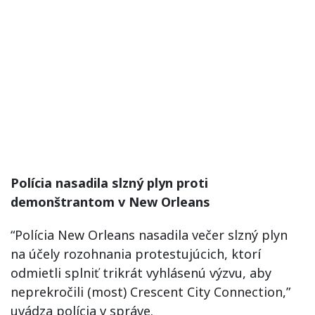
Polícia
nasadila
slzný
plyn
proti
demonštrantom
v
New
Orleans
“Polícia New Orleans nasadila večer slzný plyn
na účely rozohnania protestujúcich, ktorí
odmietli splniť trikrát vyhlásenú výzvu, aby
neprekročili
(most) Crescent City Connection,”
uvádza polícia v správe.