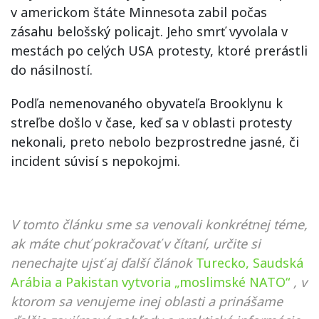
v americkom štáte Minnesota zabil počas
zásahu belošský policajt. Jeho smrť vyvolala v
mestách po celých USA protesty, ktoré prerástli
do násilností.
Podľa nemenovaného obyvateľa Brooklynu k
streľbe došlo v čase, keď sa v oblasti protesty
nekonali, preto nebolo bezprostredne jasné, či
incident súvisí s nepokojmi.
V tomto článku sme sa venovali konkrétnej téme,
ak máte chuť pokračovať v čítaní, určite si
nenechajte ujsť aj ďalší článok
Turecko, Saudská
Arábia a Pakistan vytvoria „moslimské NATO“
, v
ktorom sa venujeme inej oblasti a prinášame