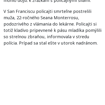
mohlo dôjsť k zrážkam s policajnými silami.
V San Franciscu policajti smrteľne postrelili
muža, 22-ročného Seana Monterrosu,
podozrivého z vlámania do lekárne. Policajti si
totiž kladivo pripevnené k pásu mladíka pomýlili
so strelnou zbraňou, informovala v stredu
polícia. Prípad sa stal ešte v utorok nadránom.