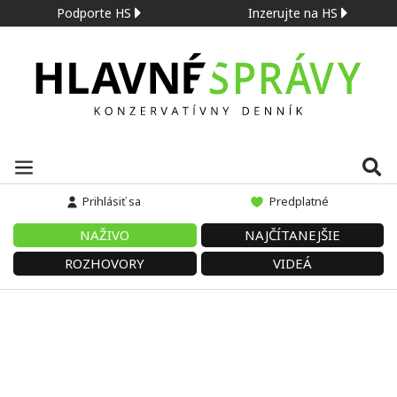
Podporte HS
Inzerujte na HS
Prihlásiť sa
Predplatné
NAŽIVO
NAJČÍTANEJŠIE
ROZHOVORY
VIDEÁ