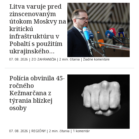
Litva varuje pred
zinscenovaným
útokom Moskvy na
kritickú
infraštruktúru v
Pobaltí s použitím
ukrajinského
dronu
07. 08. 2026
|
ZO ZAHRANIČIA
|
2 min. čítania
|
Žiadne komentáre
Polícia obvinila 45-
ročného
Kežmarčana z
týrania blízkej
osoby
07. 08. 2026
|
REGIÓNY
|
2 min. čítania
|
1 komentár