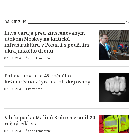
ĎALŠIE Z HS
Litva varuje pred zinscenovaným
útokom Moskvy na kritickú
infraštruktúru v Pobaltí s použitím
ukrajinského dronu
07. 08. 2026 |
Žiadne komentáre
Polícia obvinila 45-ročného
Kežmarčana z týrania blízkej osoby
07. 08. 2026 |
1 komentár
V bikeparku Malinô Brdo sa zranil 20-
ročný cyklista
07. 08. 2026 |
Žiadne komentáre