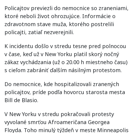
Policajtov previezli do nemocnice so zraneniami,
ktoré neboli život ohrozujúce. Informácie o
zdravotnom stave muža, ktorého postrelili
policajti, zatiaľ nezverejnili.
K incidentu došlo v stredu tesne pred polnocou
v čase, keď už v New Yorku platil skorý nočný
zákaz vychádzania (už o 20.00 h miestneho času)
s cieľom zabrániť ďalším násilným protestom.
Do nemocnice, kde hospitalizovali zranených
policajtov, príde podľa hovorcu starosta mesta
Bill de Blasio.
V New Yorku v stredu pokračovali protesty
vyvolané smrťou Afroameričana Georgea
Floyda. Toho minulý týždeň v meste Minneapolis