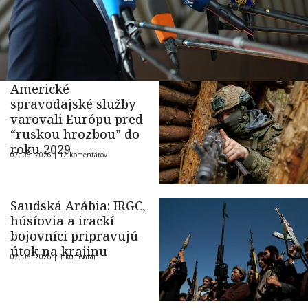
Americké
spravodajské služby
varovali Európu pred
“ruskou hrozbou” do
roku 2029
07. 08. 2026 |
12 komentárov
Saudská Arábia: IRGC,
húsíovia a irackí
bojovníci pripravujú
útok na krajinu
07. 08. 2026 |
1 komentár