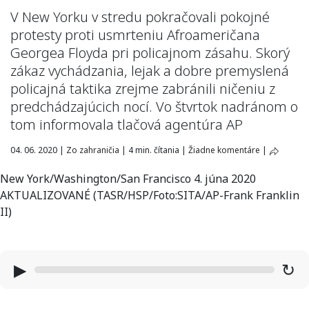
V New Yorku v stredu pokračovali pokojné
protesty proti usmrteniu Afroameričana
Georgea Floyda pri policajnom zásahu. Skorý
zákaz vychádzania, lejak a dobre premyslená
policajná taktika zrejme zabránili ničeniu z
predchádzajúcich nocí. Vo štvrtok nadránom o
tom informovala tlačová agentúra AP
04. 06. 2020
|
Zo zahraničia
|
4 min. čítania
|
Žiadne komentáre
|
New York/Washington/San Francisco 4. júna 2020
AKTUALIZOVANÉ (TASR/HSP/Foto:SITA/AP-Frank Franklin
II)
▶
↻