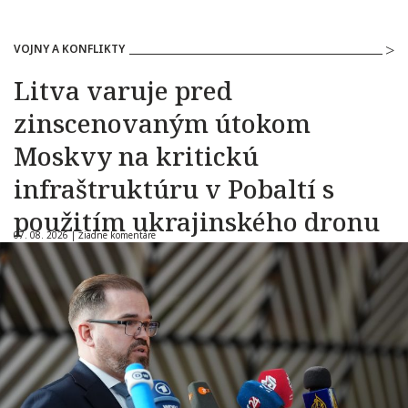
VOJNY A KONFLIKTY
Litva varuje pred
zinscenovaným útokom
Moskvy na kritickú
infraštruktúru v Pobaltí s
použitím ukrajinského dronu
07. 08. 2026 |
Žiadne komentáre