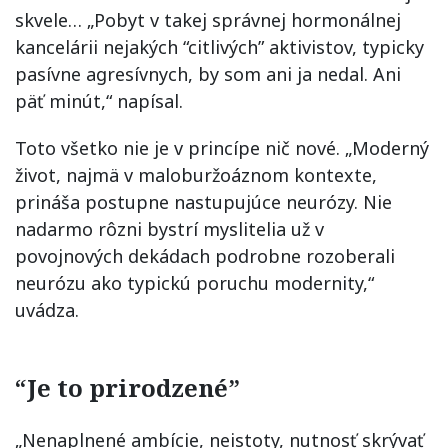
skvele… „Pobyt v takej správnej hormonálnej
kancelárii nejakých “citlivých” aktivistov, typicky
pasívne agresívnych, by som ani ja nedal. Ani
päť minút,“ napísal.
Toto všetko nie je v princípe nič nové. „Moderný
život, najmä v maloburžoáznom kontexte,
prináša postupne nastupujúce neurózy. Nie
nadarmo rôzni bystrí myslitelia už v
povojnových dekádach podrobne rozoberali
neurózu ako typickú poruchu modernity,“
uvádza.
“Je to prirodzené”
„Nenaplnené ambície, neistoty, nutnosť skrývať