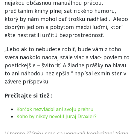
nejakou občasnou manuálnou prácou,
prečítaním knihy plnej satirického humoru,
ktorý by nám mohol dať trošku nadhľad… Alebo
dobrým jedlom a pobytom medzi ľuďmi, ktorí
ešte nestratili určitú bezprostrednosť.
„Lebo ak to nebudete robiť, bude vám z toho
sveta naokolo naozaj stále viac a viac- poviem to
poetickejšie – švitoriť. A žiadne prášky na hlavu
to ani náhodou nezlepšia,“ napísal exminister v
závere príspevku.
Prečítajte si tiež :
Korčok nezvládol ani svoju prehru
Koho by nikdy nevolil Juraj Draxler?
V tomto článku sme sa venovali konkrétnej téme,