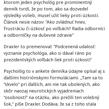
ktorom jeden psychológ pre prominentný
denník tvrdí, že po tom, ako sa dozvedel
výsledky volieb, musel užiť lieky proti úzkosti.
Článok nesie názov: “Ako zvládnuť hnev,
frustráciu či úzkosť po voľbách? Radia odborníci
a odborníčky na duševné zdravie”
Draxler to premenoval: “Podcenená udalosť:
vyznanie psychológa, ako si dával ráno po
prezidentských voľbách liek proti úzkosti”
Psychológ to v ankete denníka údajne opísal aj s
ďalšími histriónskymi formuláciami. „Tam sa to
“skvelo” pri ďalších, ani nie tak ubolených, ako
skôr naozaj neurotických vyjadreniach
“osobností” na otázku, ako prežili ten volebný
šok,“ píše Draxler. Dodáva, že sa z toho stala