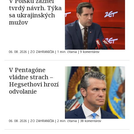
V Poľsku zaznel
tvrdý návrh. Týka
sa ukrajinských
mužov
06. 08. 2026
|
ZO ZAHRANIČIA
|
1 min. čítania
|
9 komentárov
V Pentagóne
vládne strach –
Hegsethovi hrozí
odvolanie
06. 08. 2026
|
ZO ZAHRANIČIA
|
2 min. čítania
|
38 komentárov