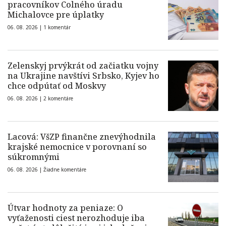
pracovníkov Colného úradu
Michalovce pre úplatky
06. 08. 2026 |
1 komentár
Zelenskyj prvýkrát od začiatku vojny
na Ukrajine navštívi Srbsko, Kyjev ho
chce odpútať od Moskvy
06. 08. 2026 |
2 komentáre
Lacová: VšZP finančne znevýhodnila
krajské nemocnice v porovnaní so
súkromnými
06. 08. 2026 |
Žiadne komentáre
Útvar hodnoty za peniaze: O
vyťaženosti ciest nerozhoduje iba