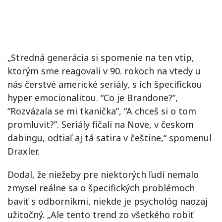
„Stredná generácia si spomenie na ten vtip,
ktorým sme reagovali v 90. rokoch na vtedy u
nás čerstvé americké seriály, s ich špecifickou
hyper emocionalitou. “Co je Brandone?”,
“Rozvázala se mi tkanička”, “A chceš si o tom
promluvit?”. Seriály fičali na Nove, v českom
dabingu, odtiaľ aj tá satira v češtine,“ spomenul
Draxler.
Dodal, že niežeby pre niektorých ľudí nemalo
zmysel reálne sa o špecifických problémoch
baviť s odborníkmi, niekde je psychológ naozaj
užitočný. „Ale tento trend zo všetkého robiť