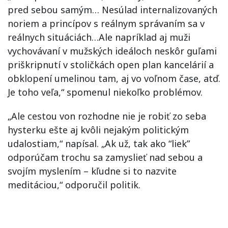
pred sebou samým… Nesúlad internalizovaných
noriem a princípov s reálnym správaním sa v
reálnych situáciách…Ale napríklad aj muži
vychovávaní v mužských ideáloch neskôr guľami
priškripnutí v stoličkách open plan kancelárií a
obklopení umelinou tam, aj vo voľnom čase, atď.
Je toho veľa,“ spomenul niekoľko problémov.
„Ale cestou von rozhodne nie je robiť zo seba
hysterku ešte aj kvôli nejakým politickým
udalostiam,“ napísal. „Ak už, tak ako “liek”
odporúčam trochu sa zamyslieť nad sebou a
svojím myslením – kľudne si to nazvite
meditáciou,“ odporučil politik.