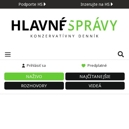
Podporte HS
Inzerujte na HS
Prihlásiť sa
Predplatné
NAŽIVO
NAJČÍTANEJŠIE
ROZHOVORY
VIDEÁ