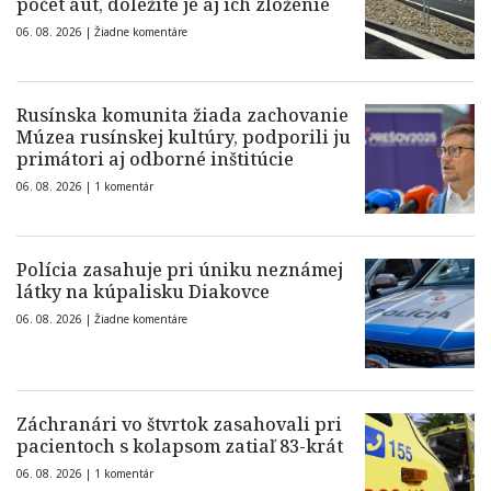
počet áut, dôležité je aj ich zloženie
06. 08. 2026 |
Žiadne komentáre
Rusínska komunita žiada zachovanie
Múzea rusínskej kultúry, podporili ju
primátori aj odborné inštitúcie
06. 08. 2026 |
1 komentár
Polícia zasahuje pri úniku neznámej
látky na kúpalisku Diakovce
06. 08. 2026 |
Žiadne komentáre
Záchranári vo štvrtok zasahovali pri
pacientoch s kolapsom zatiaľ 83-krát
06. 08. 2026 |
1 komentár