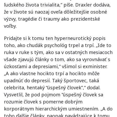
ľudského života trivialita,“ píše. Draxler dodáva,
že v živote sú naozaj oveľa dôležitejšie osobné
výzvy, tragédie či traumy ako prezidentské
voľby.
Pridajte si k tomu ten hyperneurotický popis
toho, ako chudák psychológ trpel a trpí. „Ide to
ruka v ruke s tým, ako sa v ostatných mesiacoch
všade zjavujú články o tom, ako sa vyrovnávať s
úzkosťami a depresiami,“ všimol si exminister.
„A ako vlastne hocikto trpí a hocikto môže
upadnúť do depresií. Taký športovec, taká
celebrita, hentaký “úspešný človek”,“ dodal.
Vysvetlil, že pod pojmom “úspešný človek sa
rozumie človek s pomerne dobrým
korporátnym hierarchickým umiestnením. „A do
toho ďalšie články, naopak navádzajúce k tomu,