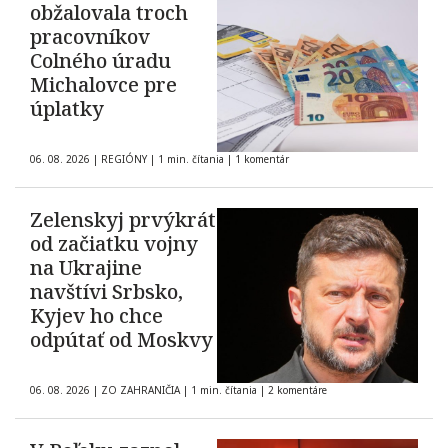
obžalovala troch
pracovníkov
Colného úradu
Michalovce pre
úplatky
06. 08. 2026
|
REGIÓNY
|
1 min. čítania
|
1 komentár
Zelenskyj prvýkrát
od začiatku vojny
na Ukrajine
navštívi Srbsko,
Kyjev ho chce
odpútať od Moskvy
06. 08. 2026
|
ZO ZAHRANIČIA
|
1 min. čítania
|
2 komentáre