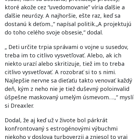
ktoré akože cez “uvedomovanie” víria ďalšie a
ďalšie neurózy. A najhoršie, ešte raz, keď sa
dostanú k deťom.,“ napísal politik.„A projektujú
do toho celého svoje obsesie,“ dodal.
„ Deti určite trpia správami o vojne u susedov,
treba im to citlivo vysvetľovať. Alebo, ak ich
niekto urazí alebo skritizuje, tiež im to treba
citlivo vysvetľovať. A rozobrať si to s nimi.
Najlepšie nervne sa dieťaťu takto venovať každý
deň, kým z neho nie je tiež duševný poloinvalid
úšpešne maskovaný umelým úsmevom….,“ myslí
si Dreaxler.
Dodal, že aj keď už v živote bol párkrát
konfrontovaný s estrogénovými výbuchmi
niekoho v doslova turboverzii a zniesol to vraj