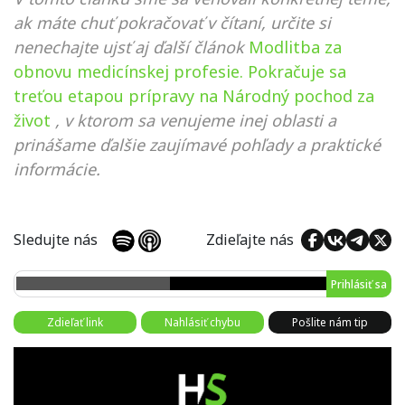
ak máte chuť pokračovať v čítaní, určite si
nenechajte ujsť aj ďalší článok
Modlitba za
obnovu medicínskej profesie. Pokračuje sa
treťou etapou prípravy na Národný pochod za
život
, v ktorom sa venujeme inej oblasti a
prinášame ďalšie zaujímavé pohľady a praktické
informácie.
Sledujte nás
Zdieľajte nás
Prihlásiť sa
Zdieľať link
Nahlásiť chybu
Pošlite nám tip