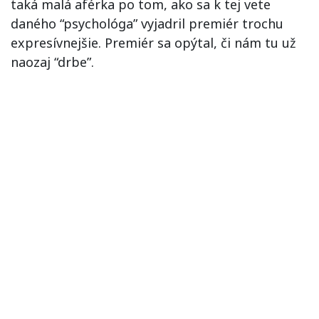
taká malá aférka po tom, ako sa k tej vete
daného “psychológa” vyjadril premiér trochu
expresívnejšie. Premiér sa opýtal, či nám tu už
naozaj “drbe”.